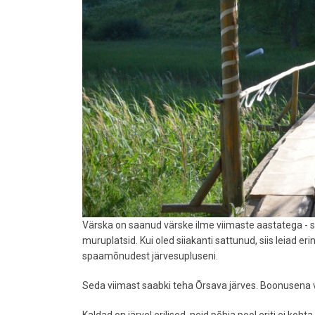
Värska on saanud värske ilme viimaste aastatega - 
muruplatsid. Kui oled siiakanti sattunud, siis leiad e
spaamõnudest järvesupluseni.
Seda viimast saabki teha Õrsava järves. Boonusena vi