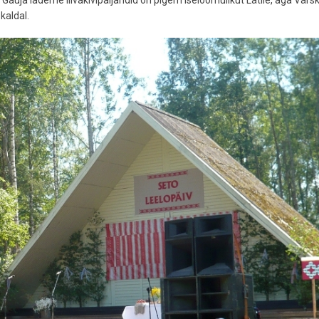
ta. Gauja lademe liivakivipaljandid on pigem iseloomulikut Lätile, aga Värsk
 kaldal.