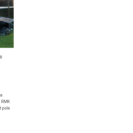
di
da
si RMK
t pole