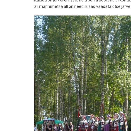
Kaldad on järvel erilised. neid põhja pool eriti ei koh
all männimetsa all on need ilusad vaadata otse järve