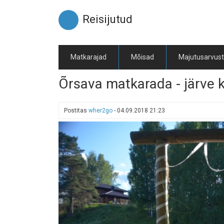
Liigu
edasi
Reisijutud
põhisisu
juurde
Matkarajad
Mõisad
Majutusarvus
Õrsava matkarada - järve 
Postitas
wher2go
-
04.09.2018 21:23