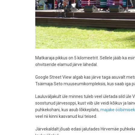
Matkaraja pikkus on 5 kilomeetrit. Sellele jääb ka e
ohvitseride elamud järve lähedal.
Google Street View algab kas järve taga asuvalt mets
Tsäimaja Seto muuseumikompleksis, kus saab iga p
Lauluväljakult üle minnes tuleb veel ületada sild üle 
soostunud järvesoppi, kust viib üle veidi kõikuv ja 
puhkekohani, kus asub lõkkeplats,
majake ööbimisek
veel nii kinni kasvanud kui teised.
Järvekaldalt jõuab edasi jalutades Hirvemäe puhkeke