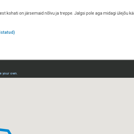
st kohati on järsemaid nõlvu ja treppe. Jalgsi pole aga midagi ülejõu kä
istatud)