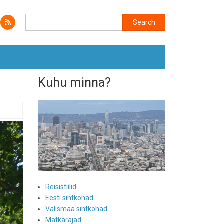
Search
Search
Kuhu minna?
Reisistiilid
Eesti sihtkohad
Välismaa sihtkohad
Matkarajad