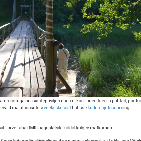
sammastega bussiootepaviljon nagu ülikool, uued teed ja puhtad, pöetu
rinevaid majutusasutusi
veekeskusest
hubase
kodumajutuseni
ning
ib järve taha RMK laagriplatsile kaldal kulgev matkarada.