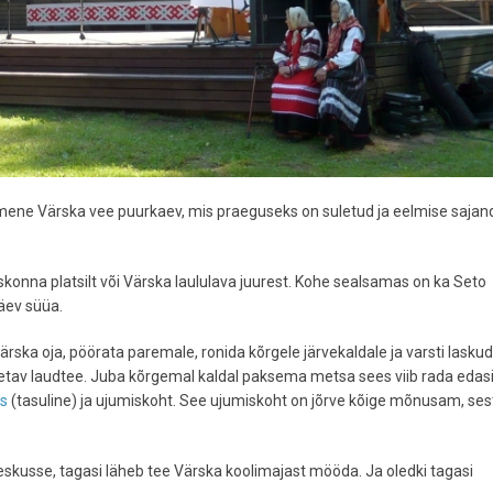
simene Värska vee puurkaev, mis praeguseks on suletud ja eelmise sajan
konna platsilt või Värska laululava juurest. Kohe sealsamas on ka Seto
äev süüa.
Värska oja, pöörata paremale, ronida kõrgele järvekaldale ja varsti lasku
lainetav laudtee. Juba kõrgemal kaldal paksema metsa sees viib rada eda
s
(tasuline) ja ujumiskoht. See ujumiskoht on jõrve kõige mõnusam, ses
skusse, tagasi läheb tee Värska koolimajast mööda. Ja oledki tagasi