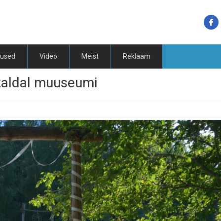
tused
Video
Meist
Reklaam
kaldal muuseumi