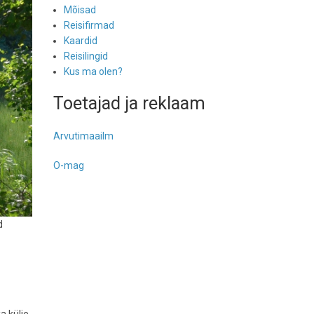
Mõisad
Reisifirmad
Kaardid
Reisilingid
Kus ma olen?
Toetajad ja reklaam
Arvutimaailm
O-mag
d