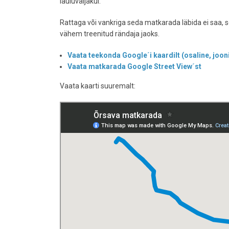
lauluväljakul.
Rattaga või vankriga seda matkarada läbida ei saa, se
vähem treenitud rändaja jaoks.
Vaata teekonda Google´i kaardilt (osaline, joon
Vaata matkarada Google Street View´st
Vaata kaarti suuremalt: