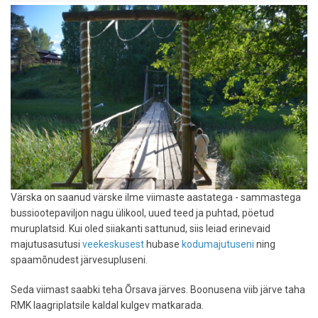
Värska on saanud värske ilme viimaste aastatega - sammastega
bussiootepaviljon nagu ülikool, uued teed ja puhtad, pöetud
muruplatsid. Kui oled siiakanti sattunud, siis leiad erinevaid
majutusasutusi
veekeskusest
hubase
kodumajutuseni
ning
spaamõnudest järvesupluseni.
Seda viimast saabki teha Õrsava järves. Boonusena viib järve taha
RMK laagriplatsile kaldal kulgev matkarada.