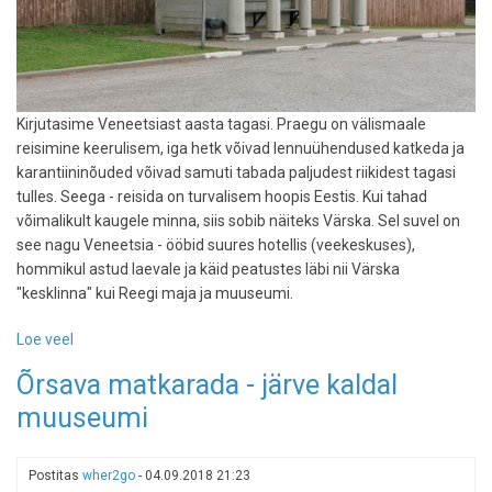
Kirjutasime Veneetsiast aasta tagasi. Praegu on välismaale
reisimine keerulisem, iga hetk võivad lennuühendused katkeda ja
karantiininõuded võivad samuti tabada paljudest riikidest tagasi
tulles. Seega - reisida on turvalisem hoopis Eestis. Kui tahad
võimalikult kaugele minna, siis sobib näiteks Värska. Sel suvel on
see nagu Veneetsia - ööbid suures hotellis (veekeskuses),
hommikul astud laevale ja käid peatustes läbi nii Värska
"kesklinna" kui Reegi maja ja muuseumi.
Loe veel
-
Värskas
Õrsava matkarada - järve kaldal
nagu
muuseumi
Veneetsias
Postitas
wher2go
-
04.09.2018 21:23