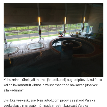
Värska
lähistel
Lobotka
seenemetsades
Kuhu minna ühel (või mitmel järjestikusel) augustipäeval, kui õues
kallab lakkamatult vihma ja väiksemad teed hakkavad juba vee
alla kaduma?
Eks ikka veekeskusse. Reisijutud.com proovis seekord Värska
veekeskust, mis asub mõnisada meetrit kuulsast Värska