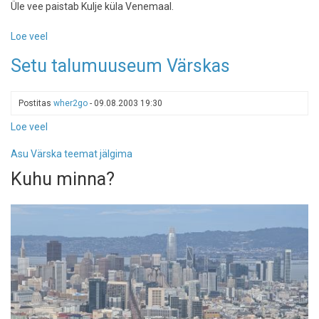
Üle vee paistab Kulje küla Venemaal.
Loe veel
-
Setumaad
Setu talumuuseum Värskas
poolitav
riigipiir
Postitas
wher2go
-
09.08.2003 19:30
Loe veel
-
Setu
Asu Värska teemat jälgima
talumuuseum
Värskas
Kuhu minna?