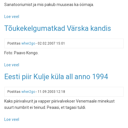
Sanatooriumist ja mis pakub muuseas ka öömaja.
Loe veel
-
Tähistaevaga
Tõukekelgumatkad Värska kandis
öö
ja
märg
Postitas
wher2go
-
02.02.2007 15:01
hommik:
Foto: Paavo Kongo.
Värska
veekeskuse
Loe veel
-
öömaja-
Tõukekelgumatkad
test
Eesti piir Kulje küla all anno 1994
Värska
kandis
Postitas
wher2go
-
11.09.2003 12:18
Kaks piirivalvurit ja vapper piirivalvekoer Venemaale minekust
suurt numbrit ei teinud. Peaasi, et tagasi tuldi.
Loe veel
-
Eesti