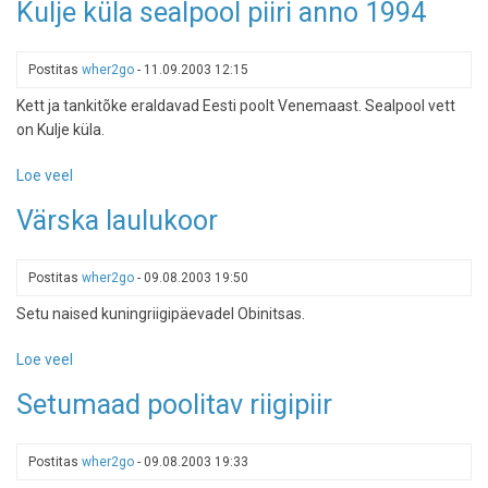
Kulje küla sealpool piiri anno 1994
piir
Kulje
küla
Postitas
wher2go
-
11.09.2003 12:15
all
Kett ja tankitõke eraldavad Eesti poolt Venemaast. Sealpool vett
anno
on Kulje küla.
1994
Loe veel
-
Kulje
Värska laulukoor
küla
sealpool
piiri
Postitas
wher2go
-
09.08.2003 19:50
anno
Setu naised kuningriigipäevadel Obinitsas.
1994
Loe veel
-
Värska
Setumaad poolitav riigipiir
laulukoor
Postitas
wher2go
-
09.08.2003 19:33