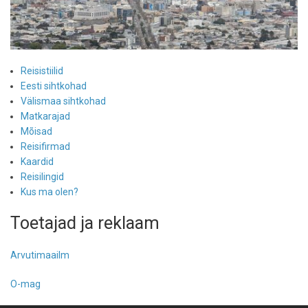
Reisistiilid
Eesti sihtkohad
Välismaa sihtkohad
Matkarajad
Mõisad
Reisifirmad
Kaardid
Reisilingid
Kus ma olen?
Toetajad ja reklaam
Arvutimaailm
O-mag