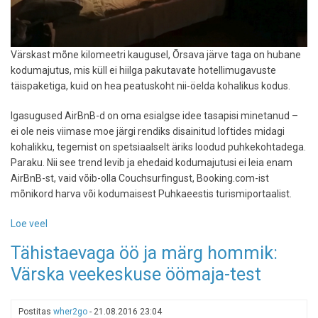
Värskast mõne kilomeetri kaugusel, Õrsava järve taga on hubane
kodumajutus, mis küll ei hiilga pakutavate hotellimugavuste
täispaketiga, kuid on hea peatuskoht nii-öelda kohalikus kodus.
Igasugused AirBnB-d on oma esialgse idee tasapisi minetanud –
ei ole neis viimase moe järgi rendiks disainitud loftides midagi
kohalikku, tegemist on spetsiaalselt äriks loodud puhkekohtadega.
Paraku. Nii see trend levib ja ehedaid kodumajutusi ei leia enam
AirBnB-st, vaid võib-olla Couchsurfingust, Booking.com-ist
mõnikord harva või kodumaisest Puhkaeestis turismiportaalist.
Loe veel
-
Koidu
Tähistaevaga öö ja märg hommik:
Kodu
Värska veekeskuse öömaja-test
-
väike
kodune
Postitas
wher2go
-
21.08.2016 23:04
nurgake