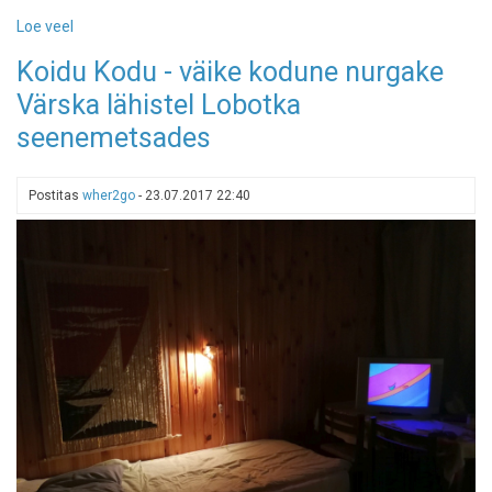
Loe veel
-
Õrsava
Koidu Kodu - väike kodune nurgake
matkarada
Värska lähistel Lobotka
-
järve
seenemetsades
kaldal
muuseumi
Postitas
wher2go
-
23.07.2017 22:40