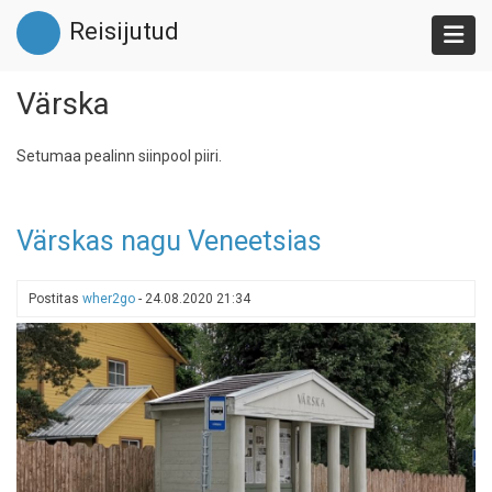
Liigu
Reisijutud
edasi
põhisisu
juurde
Värska
Setumaa pealinn siinpool piiri.
Värskas nagu Veneetsias
Postitas
wher2go
-
24.08.2020 21:34