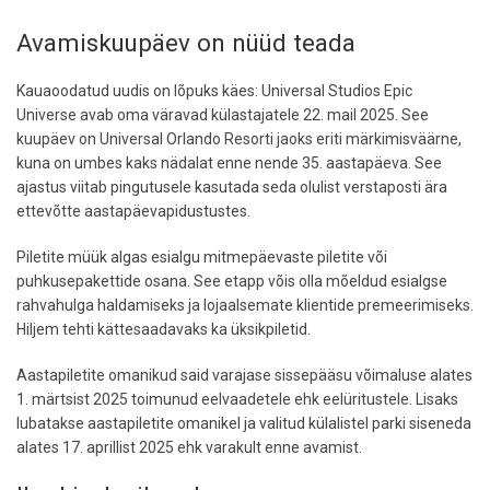
Avamiskuupäev on nüüd teada
Kauaoodatud uudis on lõpuks käes: Universal Studios Epic
Universe avab oma väravad külastajatele 22. mail 2025. See
kuupäev on Universal Orlando Resorti jaoks eriti märkimisväärne,
kuna on umbes kaks nädalat enne nende 35. aastapäeva. See
ajastus viitab pingutusele kasutada seda olulist verstaposti ära
ettevõtte aastapäevapidustustes.
Piletite müük algas esialgu mitmepäevaste piletite või
puhkusepakettide osana. See etapp võis olla mõeldud esialgse
rahvahulga haldamiseks ja lojaalsemate klientide premeerimiseks.
Hiljem tehti kättesaadavaks ka üksikpiletid.
Aastapiletite omanikud said varajase sissepääsu võimaluse alates
1. märtsist 2025 toimunud eelvaadetele ehk eelüritustele. Lisaks
lubatakse aastapiletite omanikel ja valitud külalistel parki siseneda
alates 17. aprillist 2025 ehk varakult enne avamist.