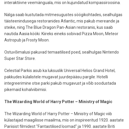
interaktiivne veemänguala, mis on kujundatud kompassiroosina.
Nälga saab kustutada mitmesugustes söögikohtades, sealhulgas
täisteenindusega restoranides Atlantic, mis pakub mereande ja
steike, ning The Blue Dragon Pan-Asian restoranis, kus saab
nautida Aasia kööki. Kiireks eineks sobivad Pizza Moon, Meteor
Astropub ja Frosty Moon.
Ostuvõimalusi pakuvad temaatilised poed, sealhulgas Nintendo
Super Star Store.
Celestial Parkis asub ka luksuslik Universal Helios Grand Hotel,
pakkudes külalistele mugavat juurdepääsu pargile. Hotelli
integreerimine otse parki pakub mugavust ja võib soodustada
pikemaid kohalviibimisi.
The Wizarding World of Harry Potter – Ministry of Magic
The Wizarding World of Harry Potter – Ministry of Magic viib
külastajad maagilisse maailma, mis on inspireeritud 1920. aastate
Pariisist filmidest "Fantastilised loomad" ja 1990. aastate Briti