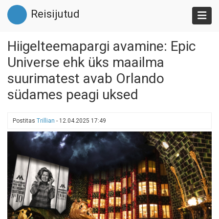
Liigu
Reisijutud
edasi
põhisisu
juurde
Hiigelteemapargi avamine: Epic
Universe ehk üks maailma
suurimatest avab Orlando
südames peagi uksed
Postitas
Trillian
-
12.04.2025 17:49