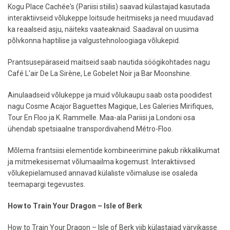
Kogu Place Cachée's (Pariisi stiilis) saavad külastajad kasutada
interaktiivseid võlukeppe loitsude heitmiseks ja need muudavad
ka reaalseid asju, näiteks vaateaknaid. Saadaval on uusima
põlvkonna haptilise ja valgustehnoloogiaga võlukepid.
Prantsusepäraseid maitseid saab nautida söögikohtades nagu
Café L'air De La Sirène, Le Gobelet Noir ja Bar Moonshine.
Ainulaadseid võlukeppe ja muid võlukaupu saab osta poodidest
nagu Cosme Acajor Baguettes Magique, Les Galeries Mirifiques,
Tour En Floo ja K. Rammelle. Maa-ala Pariisi ja Londoni osa
ühendab spetsiaalne transpordivahend Métro-Floo.
Mõlema frantsiisi elementide kombineerimine pakub rikkalikumat
ja mitmekesisemat võlumaailma kogemust. Interaktiivsed
võlukepielamused annavad külaliste võimaluse ise osaleda
teemapargi tegevustes.
How to Train Your Dragon – Isle of Berk
How to Train Your Dragon – Isle of Berk viib külastajad värvikasse