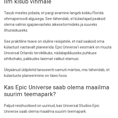
Ilm kisub vihmale
Tasub meeles pidada, et pargi avamine langeb kokku Florida
vihmaperioodi algusega. See tähendab, et külastajad peaksid
olema valmis igapäevasteks äikesetormideks ja suureks
õhuniiskuseks.
See praktiline teave on oluline reisijatele, et nad saaksid oma
külastust vastavalt planeerida. Epic Universe'i eesmärk on muuta
Universal Orlando terviklikuks, nädalapikkuseks puhkuse
sihtkohaks, pakkudes laiemat valikut elamusi.
Ülejäänud üldpiletid lansseeriti samuti märtsis, mis tähendab, et
külastuste planeerimine on täies hoos.
Kas Epic Universe saab olema maailma
suurim teemapark?
Paljud reisihuvilised on uurinud, kas Universal Studios Epic
Universe saab olema maailma suurim teemapark.