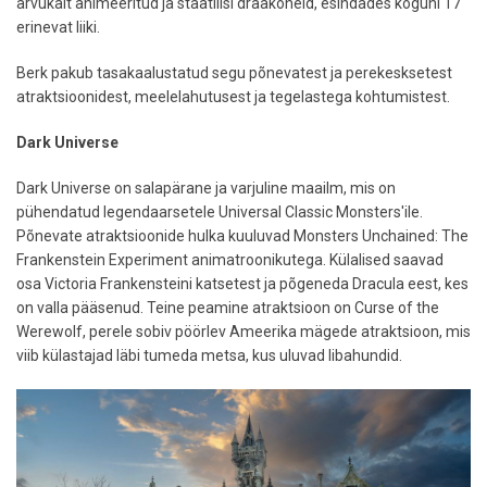
arvukalt animeeritud ja staatilisi draakoneid, esindades koguni 17
erinevat liiki.
Berk pakub tasakaalustatud segu põnevatest ja perekesksetest
atraktsioonidest, meelelahutusest ja tegelastega kohtumistest.
Dark Universe
Dark Universe on salapärane ja varjuline maailm, mis on
pühendatud legendaarsetele Universal Classic Monsters'ile.
Põnevate atraktsioonide hulka kuuluvad Monsters Unchained: The
Frankenstein Experiment animatroonikutega. Külalised saavad
osa Victoria Frankensteini katsetest ja põgeneda Dracula eest, kes
on valla pääsenud. Teine peamine atraktsioon on Curse of the
Werewolf, perele sobiv pöörlev Ameerika mägede atraktsioon, mis
viib külastajad läbi tumeda metsa, kus uluvad libahundid.