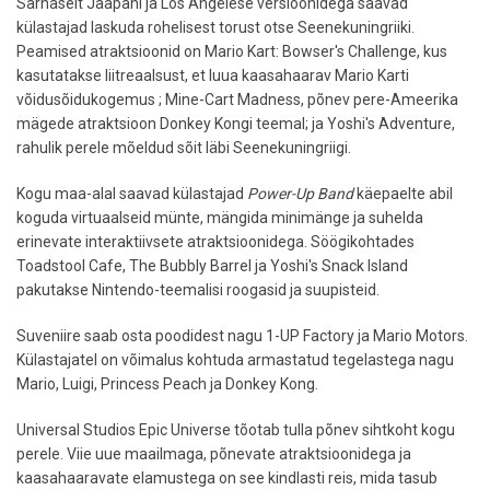
Sarnaselt Jaapani ja Los Angelese versioonidega saavad
külastajad laskuda rohelisest torust otse Seenekuningriiki.
Peamised atraktsioonid on Mario Kart: Bowser's Challenge, kus
kasutatakse liitreaalsust, et luua kaasahaarav Mario Karti
võidusõidukogemus ; Mine-Cart Madness, põnev pere-Ameerika
mägede atraktsioon Donkey Kongi teemal; ja Yoshi's Adventure,
rahulik perele mõeldud sõit läbi Seenekuningriigi.
Kogu maa-alal saavad külastajad
Power-Up Band
käepaelte abil
koguda virtuaalseid münte, mängida minimänge ja suhelda
erinevate interaktiivsete atraktsioonidega. Söögikohtades
Toadstool Cafe, The Bubbly Barrel ja Yoshi's Snack Island
pakutakse Nintendo-teemalisi roogasid ja suupisteid.
Suveniire saab osta poodidest nagu 1-UP Factory ja Mario Motors.
Külastajatel on võimalus kohtuda armastatud tegelastega nagu
Mario, Luigi, Princess Peach ja Donkey Kong.
Universal Studios Epic Universe tõotab tulla põnev sihtkoht kogu
perele. Viie uue maailmaga, põnevate atraktsioonidega ja
kaasahaaravate elamustega on see kindlasti reis, mida tasub