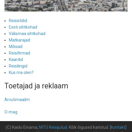
Reisistiilid
Eesti sihtkohad
Välismaa sihtkohad
Matkarajad
Mõisad
Reisifirmad
Kaardid
Reisilingid
Kus ma olen?
Toetajad ja reklaam
Arvutimaailm
O-mag
(C) Kaido Einama,
MTÜ Reisijutud
.
Kõik õigused kaitstud
.
[
kontakt
]