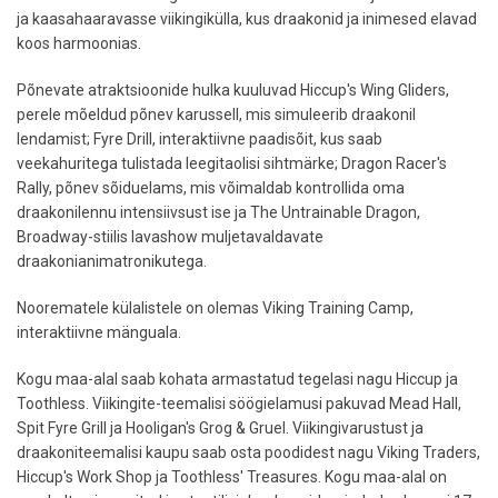
ja kaasahaaravasse viikingikülla, kus draakonid ja inimesed elavad
koos harmoonias.
Põnevate atraktsioonide hulka kuuluvad Hiccup's Wing Gliders,
perele mõeldud põnev karussell, mis simuleerib draakonil
lendamist; Fyre Drill, interaktiivne paadisõit, kus saab
veekahuritega tulistada leegitaolisi sihtmärke; Dragon Racer's
Rally, põnev sõiduelams, mis võimaldab kontrollida oma
draakonilennu intensiivsust ise ja The Untrainable Dragon,
Broadway-stiilis lavashow muljetavaldavate
draakonianimatronikutega.
Noorematele külalistele on olemas Viking Training Camp,
interaktiivne mänguala.
Kogu maa-alal saab kohata armastatud tegelasi nagu Hiccup ja
Toothless. Viikingite-teemalisi söögielamusi pakuvad Mead Hall,
Spit Fyre Grill ja Hooligan's Grog & Gruel. Viikingivarustust ja
draakoniteemalisi kaupu saab osta poodidest nagu Viking Traders,
Hiccup's Work Shop ja Toothless' Treasures. Kogu maa-alal on