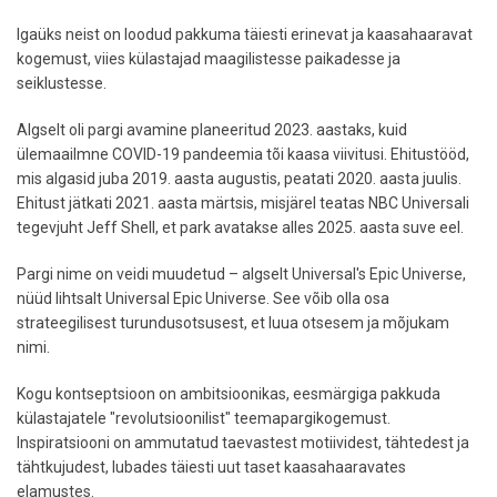
Igaüks neist on loodud pakkuma täiesti erinevat ja kaasahaaravat
kogemust, viies külastajad maagilistesse paikadesse ja
seiklustesse.
Algselt oli pargi avamine planeeritud 2023. aastaks, kuid
ülemaailmne COVID-19 pandeemia tõi kaasa viivitusi. Ehitustööd,
mis algasid juba 2019. aasta augustis, peatati 2020. aasta juulis.
Ehitust jätkati 2021. aasta märtsis, misjärel teatas NBC Universali
tegevjuht Jeff Shell, et park avatakse alles 2025. aasta suve eel.
Pargi nime on veidi muudetud – algselt Universal's Epic Universe,
nüüd lihtsalt Universal Epic Universe. See võib olla osa
strateegilisest turundusotsusest, et luua otsesem ja mõjukam
nimi.
Kogu kontseptsioon on ambitsioonikas, eesmärgiga pakkuda
külastajatele "revolutsioonilist" teemapargikogemust.
Inspiratsiooni on ammutatud taevastest motiividest, tähtedest ja
tähtkujudest, lubades täiesti uut taset kaasahaaravates
elamustes.