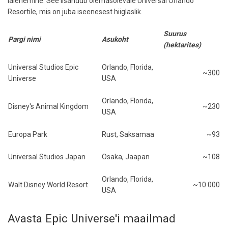
laienemine. See lisandub olemasolevale Universal Orlando
Resortile, mis on juba iseenesest hiiglaslik.
Suurus
Pargi nimi
Asukoht
(hektarites)
Universal Studios Epic
Orlando, Florida,
~300
Universe
USA
Orlando, Florida,
Disney's Animal Kingdom
~230
USA
Europa Park
Rust, Saksamaa
~93
Universal Studios Japan
Osaka, Jaapan
~108
Orlando, Florida,
Walt Disney World Resort
~10 000
USA
Avasta Epic Universe'i maailmad