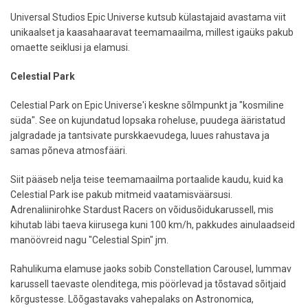
Universal Studios Epic Universe kutsub külastajaid avastama viit
unikaalset ja kaasahaaravat teemamaailma, millest igaüks pakub
omaette seiklusi ja elamusi.
Celestial Park
Celestial Park on Epic Universe'i keskne sõlmpunkt ja "kosmiline
süda". See on kujundatud lopsaka roheluse, puudega ääristatud
jalgradade ja tantsivate purskkaevudega, luues rahustava ja
samas põneva atmosfääri.
Siit pääseb nelja teise teemamaailma portaalide kaudu, kuid ka
Celestial Park ise pakub mitmeid vaatamisväärsusi.
Adrenaliinirohke Stardust Racers on võidusõidukarussell, mis
kihutab läbi taeva kiirusega kuni 100 km/h, pakkudes ainulaadseid
manöövreid nagu "Celestial Spin" jm.
Rahulikuma elamuse jaoks sobib Constellation Carousel, lummav
karussell taevaste olenditega, mis pöörlevad ja tõstavad sõitjaid
kõrgustesse. Lõõgastavaks vahepalaks on Astronomica,