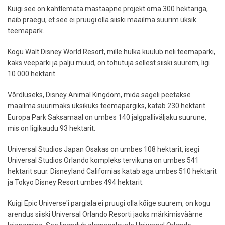
Kuigi see on kahtlemata mastaapne projekt oma 300 hektariga,
näib praegu, et see ei pruugi olla siiski maailma suurim üksik
teemapark.
Kogu Walt Disney World Resort, mille hulka kuulub neli teemaparki,
kaks veeparki ja palju muud, on tohutuja sellest siiski suurem, ligi
10 000 hektarit.
Võrdluseks, Disney Animal Kingdom, mida sageli peetakse
maailma suurimaks üksikuks teemapargiks, katab 230 hektarit
Europa Park Saksamaal on umbes 140 jalgpalliväljaku suurune,
mis on ligikaudu 93 hektarit.
Universal Studios Japan Osakas on umbes 108 hektarit, isegi
Universal Studios Orlando kompleks tervikuna on umbes 541
hektarit suur. Disneyland Californias katab aga umbes 510 hektarit
ja Tokyo Disney Resort umbes 494 hektarit.
Kuigi Epic Universe'i pargiala ei pruugi olla kõige suurem, on kogu
arendus siiski Universal Orlando Resorti jaoks märkimisväärne