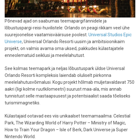
Põnevad ajad on saabumas teemapargifännidele ja
lõbustuspargi-reisi-huvilistele: Orlando on peagi rikkam veel ühe
suurejoonelise vaatamisväärsuse poolest.
Universal Studios Epic
Universe
, Universal Orlando Resorti uusim ja ambitsioonikaim
projekt, on valmis avama oma uksed, pakkudes külastajatele
enneolematuid seiklusi ja meelelahutust.
See kolmas teemapark ja neljas lõbustuspark üldse Universal
Orlando Resorti kompleksis laiendab oluliselt piirkonna
meelelahutusvõimalusi. Kogu projekt hõlmab muljetavaldavat 750
aakri (ligi kolme ruutkilomeetri) suurust maa-ala, mis annab
tunnistust selle mastaapsusest ja potentsiaalist saada tõeliseks
turismimagnetiks.
Külastajaid ootavad ees viis unikaalset teemamaailma: Celestial
Park, The Wizarding World of Harry Potter – Ministry of Magic,
How to Train Your Dragon – Isle of Berk, Dark Universe ja Super
Nintendo World.