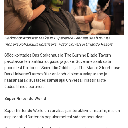
Darkmoor Monster Makeup Experience - ennast saab muuta
mõneks kohalikuks koletiseks. Foto: Universal Orlando Resort
Söögikohtades Das Stakehaus ja The Burning Blade Tavern
pakutakse temaatilisi roogasid ja jooke. Suveniire saab osta
poodidest Pretorius' Scientific Oddities ja The Manor Storehouse.
Dark Universe'i atmosfäär on loodud olema salapärane ja
kaasahaarav, austades samal ajal Universali klassikaliste
õudusfilmide pärandit.
Super Nintendo World
Super Nintendo World on värvikas ja interaktiivne maailm, mis on
inspireeritud Nintendo populaarsetest videomängudest.