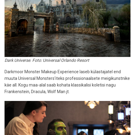
Dark Universe. Foto: Universal Orlando Resort
Darkmoor Monster Makeup Experience laseb külastajatel end
muuta Universal Monsters'iteks professionaalsete meigikunstnike
käe all. Kogu maa-alal saab kohata klassikalisi koletisi nagu
Frankenstein, Dracula, Wolf Man jt.