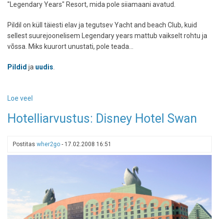
"Legendary Years" Resort, mida pole siiamaani avatud.
Pildil on küll täiesti elav ja tegutsev Yacht and beach Club, kuid
sellest suurejoonelisem Legendary years mattub vaikselt rohtu ja
võssa. Miks kuurort unustati, pole teada...
Pildid
ja
uudis
.
Loe veel
-
Kummituslinnakud
Hotelliarvustus: Disney Hotel Swan
Disney
Worldis
Postitas
wher2go
-
17.02.2008 16:51