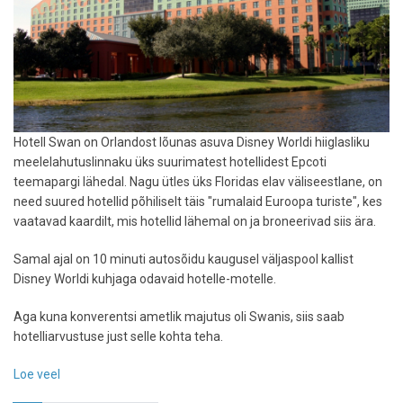
Hotell Swan on Orlandost lõunas asuva Disney Worldi hiiglasliku
meelelahutuslinnaku üks suurimatest hotellidest Epcoti
teemapargi lähedal. Nagu ütles üks Floridas elav väliseestlane, on
need suured hotellid põhiliselt täis "rumalaid Euroopa turiste", kes
vaatavad kaardilt, mis hotellid lähemal on ja broneerivad siis ära.
Samal ajal on 10 minuti autosõidu kaugusel väljaspool kallist
Disney Worldi kuhjaga odavaid hotelle-motelle.
Aga kuna konverentsi ametlik majutus oli Swanis, siis saab
hotelliarvustuse just selle kohta teha.
Loe veel
-
Hotelliarvustus: