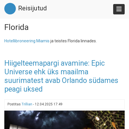
Liigu
Reisijutud
edasi
põhisisu
juurde
Florida
Hotellibroneering Miamis
ja teistes Florida linnades.
Hiigelteemapargi avamine: Epic
Universe ehk üks maailma
suurimatest avab Orlando südames
peagi uksed
Postitas
Trillian
-
12.04.2025 17:49