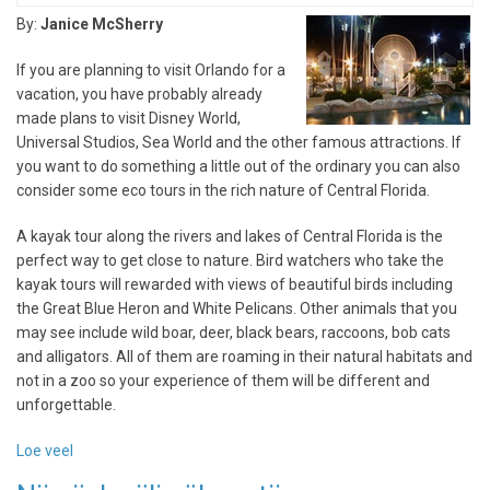
alates
By:
Janice McSherry
eilsest
külastada
If you are planning to visit Orlando for a
Avatari
vacation, you have probably already
maailma
made plans to visit Disney World,
Universal Studios, Sea World and the other famous attractions. If
you want to do something a little out of the ordinary you can also
consider some eco tours in the rich nature of Central Florida.
A kayak tour along the rivers and lakes of Central Florida is the
perfect way to get close to nature. Bird watchers who take the
kayak tours will rewarded with views of beautiful birds including
the Great Blue Heron and White Pelicans. Other animals that you
may see include wild boar, deer, black bears, raccoons, bob cats
and alligators. All of them are roaming in their natural habitats and
not in a zoo so your experience of them will be different and
unforgettable.
Loe veel
-
Take