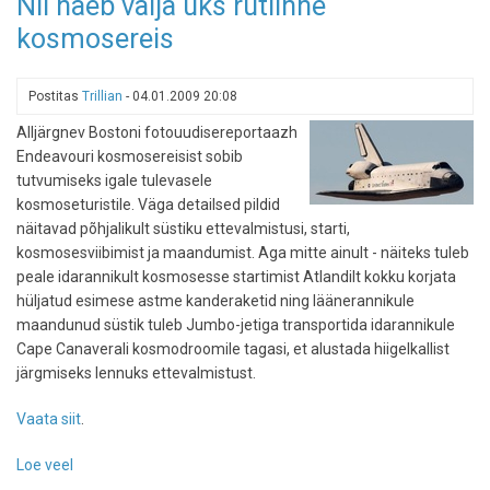
Nii näeb välja üks rutiinne
a
kosmosereis
Kayak
Tour
When
Postitas
Trillian
-
04.01.2009 20:08
You
Are
Alljärgnev Bostoni fotouudisereportaazh
in
Endeavouri kosmosereisist sobib
Orlando
tutvumiseks igale tulevasele
kosmoseturistile. Väga detailsed pildid
näitavad põhjalikult süstiku ettevalmistusi, starti,
kosmosesviibimist ja maandumist. Aga mitte ainult - näiteks tuleb
peale idarannikult kosmosesse startimist Atlandilt kokku korjata
hüljatud esimese astme kanderaketid ning läänerannikule
maandunud süstik tuleb Jumbo-jetiga transportida idarannikule
Cape Canaverali kosmodroomile tagasi, et alustada hiigelkallist
järgmiseks lennuks ettevalmistust.
Vaata siit
.
Loe veel
-
Nii