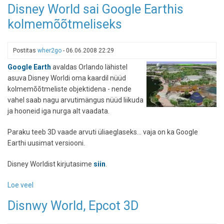
Disney World sai Google Earthis
näeb
kolmemõõtmeliseks
välja
üks
rutiinne
Postitas
wher2go
-
06.06.2008 22:29
kosmosereis
Google Earth
avaldas Orlando lähistel
asuva Disney Worldi oma kaardil nüüd
kolmemõõtmeliste objektidena - nende
vahel saab nagu arvutimängus nüüd liikuda
ja hooneid iga nurga alt vaadata.
Paraku teeb 3D vaade arvuti üliaeglaseks... vaja on ka Google
Earthi uusimat versiooni.
Disney Worldist kirjutasime
siin
.
Loe veel
-
Disney
Disnwy World, Epcot 3D
World
sai