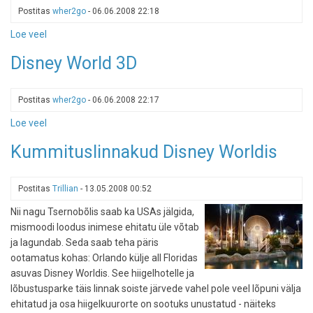
Google
Postitas
wher2go
-
06.06.2008 22:18
Earthis
Loe veel
-
kolmemõõtmeliseks
Disnwy
Disney World 3D
World,
Epcot
3D
Postitas
wher2go
-
06.06.2008 22:17
Loe veel
-
Disney
Kummituslinnakud Disney Worldis
World
3D
Postitas
Trillian
-
13.05.2008 00:52
Nii nagu Tsernobõlis saab ka USAs jälgida,
mismoodi loodus inimese ehitatu üle võtab
ja lagundab. Seda saab teha päris
ootamatus kohas: Orlando külje all Floridas
asuvas Disney Worldis. See hiigelhotelle ja
lõbustusparke täis linnak soiste järvede vahel pole veel lõpuni välja
ehitatud ja osa hiigelkuurorte on sootuks unustatud - näiteks