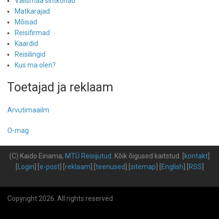
Välismaa sihtkohad
Matkarajad
Mõisad
Reisifirmad
Kaardid
Reisilingid
Kus ma olen?
Toetajad ja reklaam
Arvutimaailm
O-mag
(C) Kaido Einama,
MTÜ Reisijutud
.
Kõik õigused kaitstud
.
[
kontakt
]
[
Login
] [
e-post
] [
reklaam
] [
teenused
] [
sitemap
] [
English
] [
RSS
]
Copyright 2026. All rights reserved