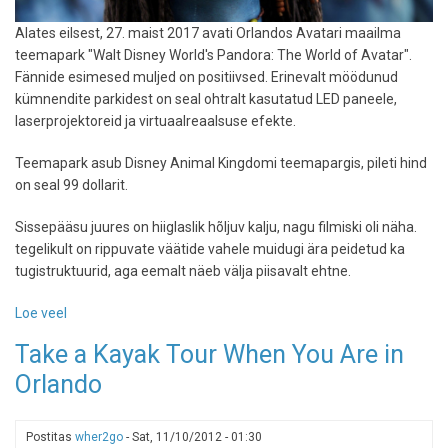
Alates eilsest, 27. maist 2017 avati Orlandos Avatari maailma
teemapark "Walt Disney World's Pandora: The World of Avatar".
Fännide esimesed muljed on positiivsed. Erinevalt möödunud
kümnendite parkidest on seal ohtralt kasutatud LED paneele,
laserprojektoreid ja virtuaalreaalsuse efekte.
Teemapark asub Disney Animal Kingdomi teemapargis, pileti hind
on seal 99 dollarit.
Sissepääsu juures on hiiglaslik hõljuv kalju, nagu filmiski oli näha.
tegelikult on rippuvate väätide vahele muidugi ära peidetud ka
tugistruktuurid, aga eemalt näeb välja piisavalt ehtne.
Loe veel
-
Pandora
Take a Kayak Tour When You Are in
on
Orlando
avatud
-
Orlandos
Postitas
wher2go
-
Sat, 11/10/2012 - 01:30
saab