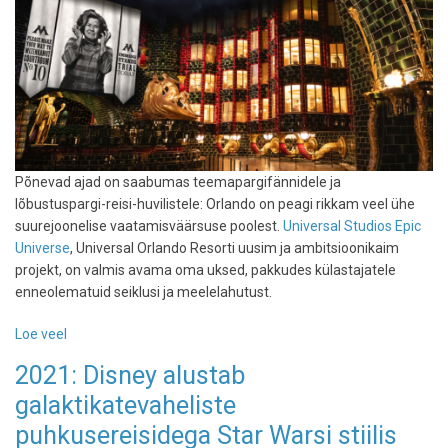
Põnevad ajad on saabumas teemapargifännidele ja
lõbustuspargi-reisi-huvilistele: Orlando on peagi rikkam veel ühe
suurejoonelise vaatamisväärsuse poolest.
Universal Studios Epic
Universe
, Universal Orlando Resorti uusim ja ambitsioonikaim
projekt, on valmis avama oma uksed, pakkudes külastajatele
enneolematuid seiklusi ja meelelahutust.
Loe veel
-
Hiigelteemapargi
2021: Disney alustab
avamine:
galaktikatevaheliste
Epic
Universe
puhkusereisidega Star Warsi stiilis
ehk