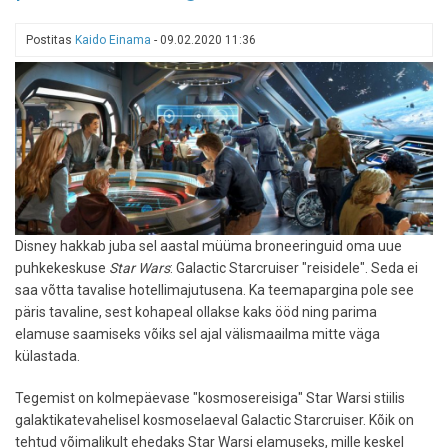
üks
maailma
Postitas
Kaido Einama
-
09.02.2020 11:36
suurimatest
avab
Orlando
südames
peagi
uksed
Disney hakkab juba sel aastal müüma broneeringuid oma uue
puhkekeskuse
Star Wars
: Galactic Starcruiser "reisidele". Seda ei
saa võtta tavalise hotellimajutusena. Ka teemapargina pole see
päris tavaline, sest kohapeal ollakse kaks ööd ning parima
elamuse saamiseks võiks sel ajal välismaailma mitte väga
külastada.
Tegemist on kolmepäevase "kosmosereisiga" Star Warsi stiilis
galaktikatevahelisel kosmoselaeval Galactic Starcruiser. Kõik on
tehtud võimalikult ehedaks Star Warsi elamuseks, mille keskel