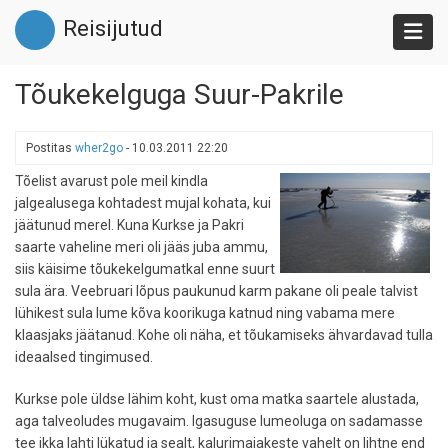
Liigu
Reisijutud
edasi
põhisisu
juurde
Tõukekelguga Suur-Pakrile
Postitas
wher2go
-
10.03.2011 22:20
Tõelist avarust pole meil kindla
jalgealusega kohtadest mujal kohata, kui
jäätunud merel. Kuna Kurkse ja Pakri
saarte vaheline meri oli jääs juba ammu,
siis käisime tõukekelgumatkal enne suurt
sula ära. Veebruari lõpus paukunud karm pakane oli peale talvist
lühikest sula lume kõva koorikuga katnud ning vabama mere
klaasjaks jäätanud. Kohe oli näha, et tõukamiseks ähvardavad tulla
ideaalsed tingimused.
Kurkse pole üldse lähim koht, kust oma matka saartele alustada,
aga talveoludes mugavaim. Igasuguse lumeoluga on sadamasse
tee ikka lahti lükatud ja sealt, kalurimajakeste vahelt on lihtne end