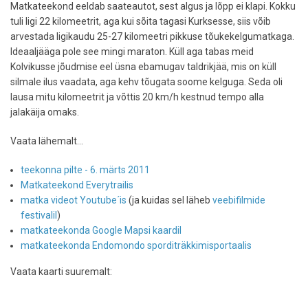
Matkateekond eeldab saateautot, sest algus ja lõpp ei klapi. Kokku
tuli ligi 22 kilomeetrit, aga kui sõita tagasi Kurksesse, siis võib
arvestada ligikaudu 25-27 kilomeetri pikkuse tõukekelgumatkaga.
Ideaaljääga pole see mingi maraton. Küll aga tabas meid
Kolvikusse jõudmise eel üsna ebamugav taldrikjää, mis on küll
silmale ilus vaadata, aga kehv tõugata soome kelguga. Seda oli
lausa mitu kilomeetrit ja võttis 20 km/h kestnud tempo alla
jalakäija omaks.
Vaata lähemalt...
teekonna pilte - 6. märts 2011
Matkateekond Everytrailis
matka videot Youtube´is
(ja kuidas sel läheb
veebifilmide
festivalil
)
matkateekonda Google Mapsi kaardil
matkateekonda Endomondo sporditräkkimisportaalis
Vaata kaarti suuremalt: