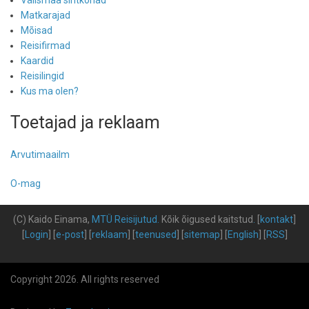
Välismaa sihtkohad
Matkarajad
Mõisad
Reisifirmad
Kaardid
Reisilingid
Kus ma olen?
Toetajad ja reklaam
Arvutimaailm
O-mag
(C) Kaido Einama,
MTÜ Reisijutud
.
Kõik õigused kaitstud
.
[
kontakt
]
[
Login
] [
e-post
] [
reklaam
] [
teenused
] [
sitemap
] [
English
] [
RSS
]
Copyright 2026. All rights reserved