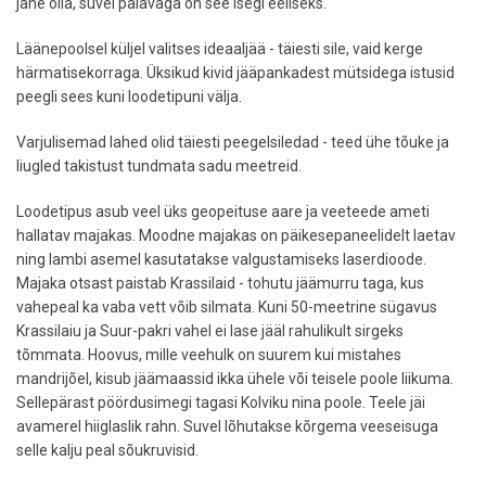
jahe olla, suvel palavaga on see isegi eeliseks.
Läänepoolsel küljel valitses ideaaljää - täiesti sile, vaid kerge
härmatisekorraga. Üksikud kivid jääpankadest mütsidega istusid
peegli sees kuni loodetipuni välja.
Varjulisemad lahed olid täiesti peegelsiledad - teed ühe tõuke ja
liugled takistust tundmata sadu meetreid.
Loodetipus asub veel üks geopeituse aare ja veeteede ameti
hallatav majakas. Moodne majakas on päikesepaneelidelt laetav
ning lambi asemel kasutatakse valgustamiseks laserdioode.
Majaka otsast paistab Krassilaid - tohutu jäämurru taga, kus
vahepeal ka vaba vett võib silmata. Kuni 50-meetrine sügavus
Krassilaiu ja Suur-pakri vahel ei lase jääl rahulikult sirgeks
tõmmata. Hoovus, mille veehulk on suurem kui mistahes
mandrijõel, kisub jäämaassid ikka ühele või teisele poole liikuma.
Sellepärast pöördusimegi tagasi Kolviku nina poole. Teele jäi
avamerel hiiglaslik rahn. Suvel lõhutakse kõrgema veeseisuga
selle kalju peal sõukruvisid.