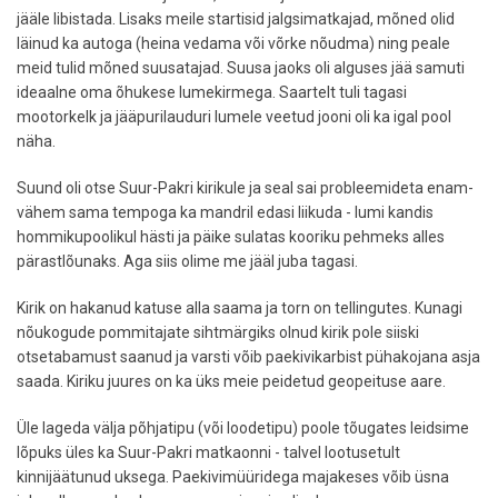
jääle libistada. Lisaks meile startisid jalgsimatkajad, mõned olid
läinud ka autoga (heina vedama või võrke nõudma) ning peale
meid tulid mõned suusatajad. Suusa jaoks oli alguses jää samuti
ideaalne oma õhukese lumekirmega. Saartelt tuli tagasi
mootorkelk ja jääpurilauduri lumele veetud jooni oli ka igal pool
näha.
Suund oli otse Suur-Pakri kirikule ja seal sai probleemideta enam-
vähem sama tempoga ka mandril edasi liikuda - lumi kandis
hommikupoolikul hästi ja päike sulatas kooriku pehmeks alles
pärastlõunaks. Aga siis olime me jääl juba tagasi.
Kirik on hakanud katuse alla saama ja torn on tellingutes. Kunagi
nõukogude pommitajate sihtmärgiks olnud kirik pole siiski
otsetabamust saanud ja varsti võib paekivikarbist pühakojana asja
saada. Kiriku juures on ka üks meie peidetud geopeituse aare.
Üle lageda välja põhjatipu (või loodetipu) poole tõugates leidsime
lõpuks üles ka Suur-Pakri matkaonni - talvel lootusetult
kinnijäätunud uksega. Paekivimüüridega majakeses võib üsna