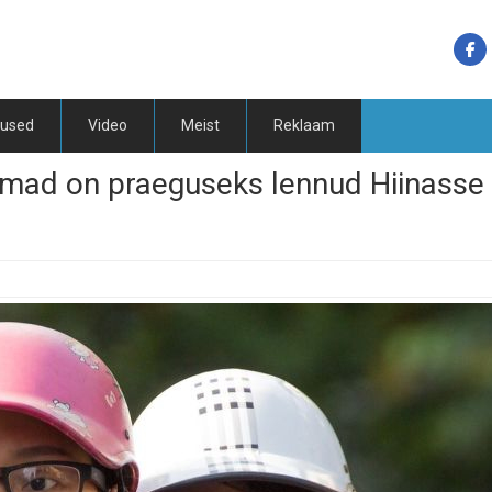
tused
Video
Meist
Reklaam
irmad on praeguseks lennud Hiinasse