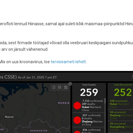
ofloti lennud Hiinasse, samal ajal suleti kõik maismaa-piiripunktid Hiin
venida, sest firmade töötajad võivad olla veebruari keskpaigani sundpuhku
de arv on järsult vähenenud.
 Mis on uus kroonaviirus, loe
terviseameti lehelt
.