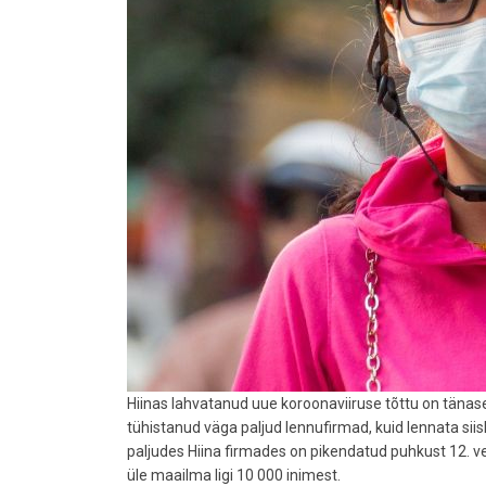
Hiinas lahvatanud uue koroonaviiruse tõttu on tänas
tühistanud väga paljud lennufirmad, kuid lennata siis
paljudes Hiina firmades on pikendatud puhkust 12. 
üle maailma ligi 10 000 inimest.