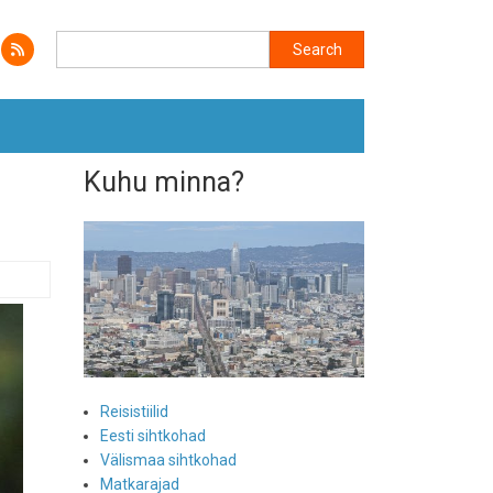
Search
Search
Kuhu minna?
Reisistiilid
Eesti sihtkohad
Välismaa sihtkohad
Matkarajad