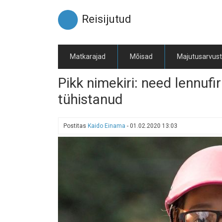
Liigu
edasi
Reisijutud
põhisisu
juurde
Matkarajad
Mõisad
Majutusarvus
Pikk nimekiri: need lennuf
tühistanud
Postitas
Kaido Einama
-
01.02.2020 13:03