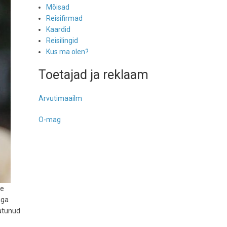
Mõisad
Reisifirmad
Kaardid
Reisilingid
Kus ma olen?
Toetajad ja reklaam
Arvutimaailm
O-mag
se
äga
katunud