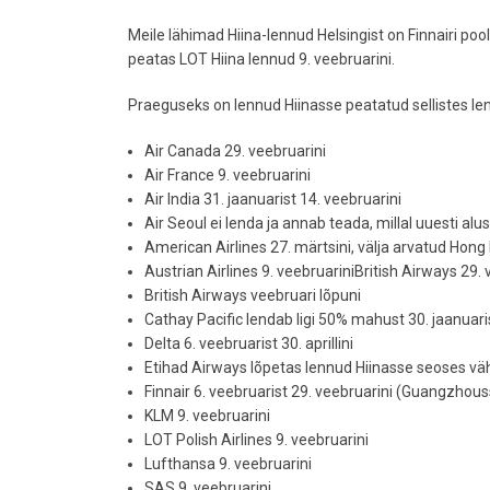
Meile lähimad Hiina-lennud Helsingist on Finnairi pool
peatas LOT Hiina lennud 9. veebruarini.
Praeguseks on lennud Hiinasse peatatud sellistes l
Air
Canada 29. veebruarini
Air France 9. veebruarini
Air
India 31. jaanuarist 14. veebruarini
Air Seoul ei lenda ja annab teada, millal uuesti alu
American Airlines 27. märtsini, välja arvatud Hong
Austrian
Airlines 9. veebruariniBritish Airways 29. 
British Airways veebruari lõpuni
Cathay
Pacific lendab ligi 50% mahust 30. jaanuari
Delta 6. veebruarist 30. aprillini
Etihad Airways lõpetas lennud Hiinasse seoses väh
Finnair 6. veebruarist 29. veebruarini (Guangzhouss
KLM 9. veebruarini
LOT Polish Airlines 9. veebruarini
Lufthansa
9. veebruarini
SAS 9. veebruarini