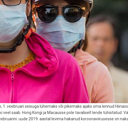
e, 1. veebruari seisuga lühemaks või pikemaks ajaks oma lennud Hiinas
ki veel saab. Hong Kongi ja Macausse pole tavaliselt lende tühistatud. V
veebruarini. uude 2019. aastal levima hakanud koroonaviirusesse on na