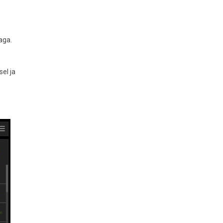
aga.
sel ja