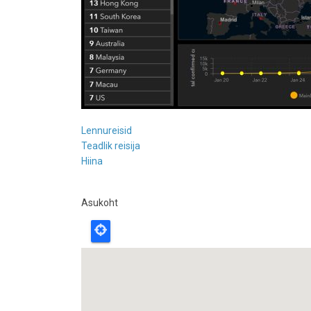
Lennureisid
Teadlik reisija
Hiina
Asukoht