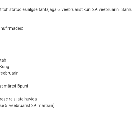
t tühistatud esialgse tähtajaga 6. veebruarist kuni 29. veebruarini. Samu
ennufirmades:
stab
 Kong
veebruarini
st märtsi lõpuni
ese reisijate huviga
e 5. veebruarist 29. märtsini)