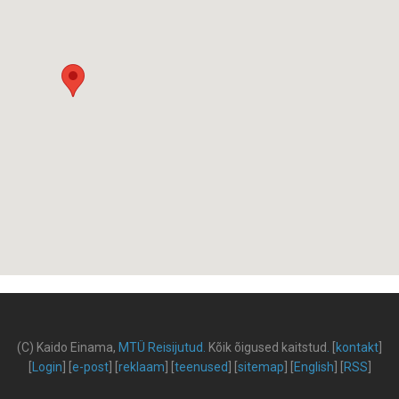
(C) Kaido Einama,
MTÜ Reisijutud
.
Kõik õigused kaitstud
.
[
kontakt
]
[
Login
] [
e-post
] [
reklaam
] [
teenused
] [
sitemap
] [
English
] [
RSS
]