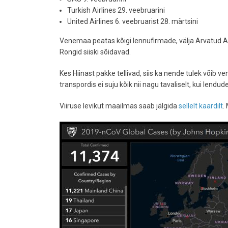
Turkish Airlines 29. veebruarini
United
Airlines 6. veebruarist 28. märtsini
Venemaa peatas kõigi lennufirmade, välja Arvatud Aer
Rongid siiski sõidavad.
Kes Hiinast pakke tellivad, siis ka nende tulek võib 
transpordis ei suju kõik nii nagu tavaliselt, kui lendu
Viiruse levikut maailmas saab jälgida
sellelt kaardilt
.