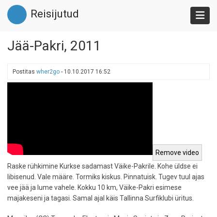
Liigu
Reisijutud
edasi
põhisisu
juurde
Jää-Pakri, 2011
Postitas
wher2go
-
10.10.2017 16:52
Raske rühkimine Kurkse sadamast Väike-Pakrile. Kohe üldse ei
libisenud. Vale määre. Tormiks kiskus. Pinnatuisk. Tugev tuul ajas
vee jää ja lume vahele. Kokku 10 km, Väike-Pakri esimese
majakeseni ja tagasi. Samal ajal käis Tallinna Surfiklubi üritus.