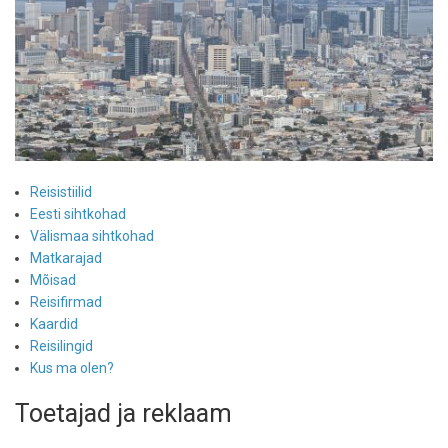
Reisistiilid
Eesti sihtkohad
Välismaa sihtkohad
Matkarajad
Mõisad
Reisifirmad
Kaardid
Reisilingid
Kus ma olen?
Toetajad ja reklaam