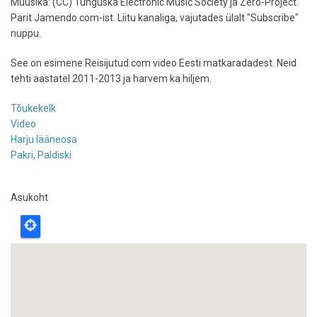
Muusika: (CC) Tunguska Electronic Music Society ja Zero-Project.
Pärit Jamendo.com-ist. Liitu kanaliga, vajutades ülalt "Subscribe"
nuppu.
See on esimene Reisijutud.com video Eesti matkaradadest. Neid
tehti aastatel 2011-2013 ja harvem ka hiljem.
Tõukekelk
Video
Harju lääneosa
Pakri, Paldiski
Asukoht