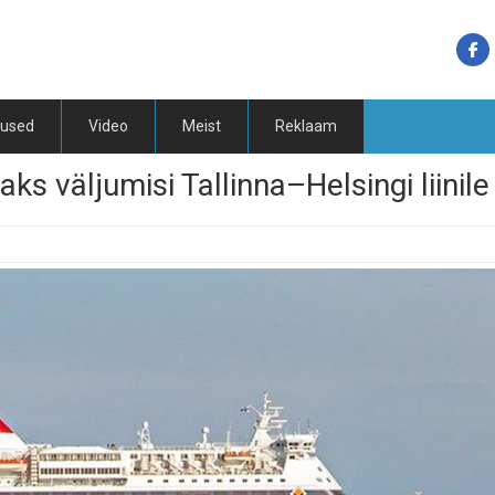
tused
Video
Meist
Reklaam
ks väljumisi Tallinna–Helsingi liinile