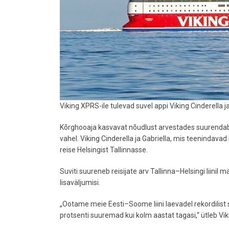
Viking XPRS-ile tulevad suvel appi Viking Cinderella j
Kõrghooaja kasvavat nõudlust arvestades suurendab Vik
vahel. Viking Cinderella ja Gabriella, mis teenindavad
reise Helsingist Tallinnasse.
Suviti suureneb reisijate arv Tallinna–Helsingi liinil
lisaväljumisi.
„Ootame meie Eesti–Soome liini laevadel rekordilist su
protsenti suuremad kui kolm aastat tagasi,“ ütleb Vik