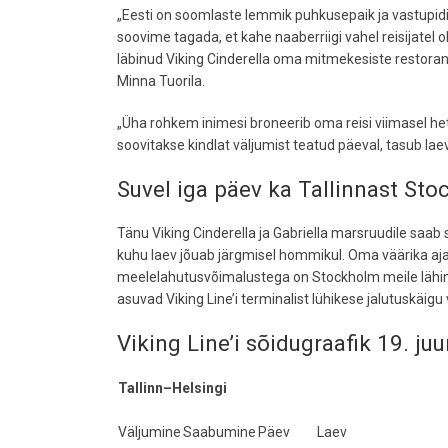
„Eesti on soomlaste lemmik puhkusepaik ja vastupid
soovime tagada, et kahe naaberriigi vahel reisijatel ol
läbinud Viking Cinderella oma mitmekesiste restoran
Minna Tuorila.
„Üha rohkem inimesi broneerib oma reisi viimasel hetk
soovitakse kindlat väljumist teatud päeval, tasub laev
Suvel iga päev ka Tallinnast St
Tänu Viking Cinderella ja Gabriella marsruudile saab s
kuhu laev jõuab järgmisel hommikul. Oma väärika aja
meelelahutusvõimalustega on Stockholm meile lähim
asuvad Viking Line’i terminalist lühikese jalutuskäigu
Viking Line’i sõidugraafik 19. ju
Tallinn–Helsingi
Väljumine
Saabumine
Päev
Laev