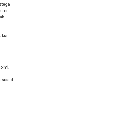
istega
kuuri
sab
, kui
holmi,
ärsused