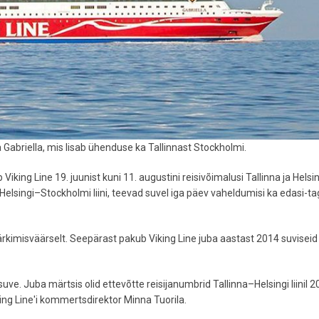
a Gabriella, mis lisab ühenduse ka Tallinnast Stockholmi.
ing Line 19. juunist kuni 11. augustini reisivõimalusi Tallinna ja Helsin
 Helsingi–Stockholmi liini, teevad suvel iga päev vaheldumisi ka edasi-ta
 märkimisväärselt. Seepärast pakub Viking Line juba aastast 2014 suviseid
ve. Juba märtsis olid ettevõtte reisijanumbrid Tallinna–Helsingi liinil 2
ing Line'i kommertsdirektor Minna Tuorila.