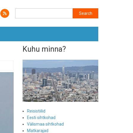
Search
Search
Kuhu minna?
Reisistiilid
Eesti sihtkohad
Välismaa sihtkohad
Matkarajad