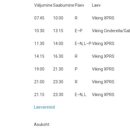
Väljumine
Saabumine
Päev
Laev
07.45
10.00
R
Viking XPRS
10.30
13.15
E–P
Viking Cinderella/Gab
11.30
14.00
E–N, L–P
Viking XPRS
14.15
16.30
R
Viking XPRS
19.00
21.30
P
Viking XPRS
21.00
23.30
R
Viking XPRS
21.15
23.30
E–N, L
Viking XPRS
Laevareisid
Asukoht