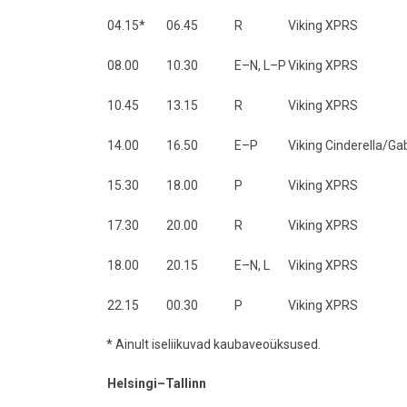
04.15*
06.45
R
Viking XPRS
08.00
10.30
E–N, L–P
Viking XPRS
10.45
13.15
R
Viking XPRS
14.00
16.50
E–P
Viking Cinderella/Gab
15.30
18.00
P
Viking XPRS
17.30
20.00
R
Viking XPRS
18.00
20.15
E–N, L
Viking XPRS
22.15
00.30
P
Viking XPRS
* Ainult iseliikuvad kaubaveoüksused.
Helsingi–Tallinn