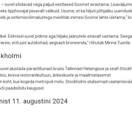
i – suvel sõidavad väga paljud eestlased Soomet avastama. Lisaväljum
eks tipphooajal piisavalt valikuid. Usume, et ka hiljuti põhjaliku uuendus
ide ja ostlemisvõimalustega meelitab inimesi Soome lahte ületama,“ li
el. Eelmisel suvel pidime aga hiljaks jäänutele eitavalt vastama. Seega
areis, eriti just autokohad, aegsasti broneerida,“ rõhutab Minna Tuorila.
ockholmi
uvel alustada pärastlõunast kruiisi Tallinnast Helsingisse ja sealt Stock
loo, kireva restoranikultuuri, ärikeskuste ja maailmatasemel
 koht, kus kogeda metropoli melu. Stockholmi olulisemad vaatamisvä
 või paadisõidu kaugusel.
unist 11. augustini 2024