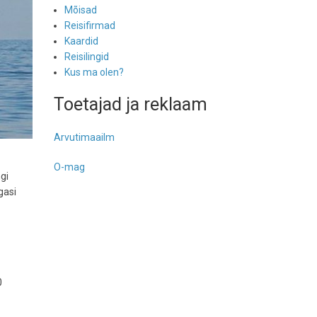
Mõisad
Reisifirmad
Kaardid
Reisilingid
Kus ma olen?
Toetajad ja reklaam
Arvutimaailm
O-mag
gi
gasi
0