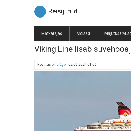
Liigu
edasi
Reisijutud
põhisisu
juurde
Matkarajad
Mõisad
Majutusarvus
Viking Line lisab suvehooaja
Postitas
wher2go
-
02.06.2024 01:06