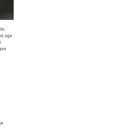
de,
ud, aga
i
gise
ja