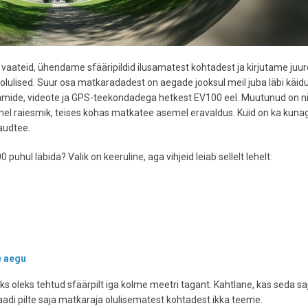
ateid, ühendame sfääripildid ilusamatest kohtadest ja kirjutame juur
 olulised. Suur osa matkaradadest on aegade jooksul meil juba läbi käid
aamide, videote ja GPS-teekondadega hetkest EV100 eel. Muutunud on ni
l raiesmik, teises kohas matkatee asemel eravaldus. Kuid on ka kuna
laudtee.
uhul läbida? Valik on keeruline, aga vihjeid leiab sellelt lehelt:
e aegu
 oleks tehtud sfäärpilt iga kolme meetri tagant. Kahtlane, kas seda sa
adi pilte saja matkaraja olulisematest kohtadest ikka teeme.