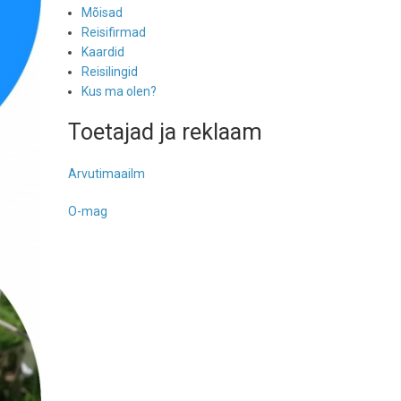
Mõisad
Reisifirmad
Kaardid
Reisilingid
Kus ma olen?
Toetajad ja reklaam
Arvutimaailm
O-mag