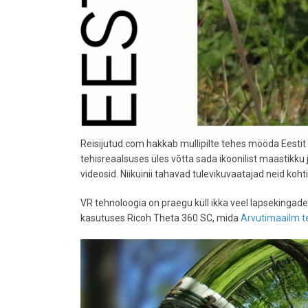
Reisijutud.com hakkab mullipilte tehes mööda Eestit 
tehisreaalsuses üles võtta sada ikoonilist maastikku
videosid. Niikuinii tahavad tulevikuvaatajad neid koh
VR tehnoloogia on praegu küll ikka veel lapsekingad
kasutuses Ricoh Theta 360 SC, mida
Arvutimaailm te