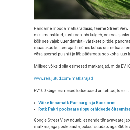
Rändame mööda matkaradasid, teeme Street View´ va
miks maastikud, kust rada läbi kulgeb, on meie jaoks
kõik see vajab uuendamist - värskete piltide, panor
maastikud kui teerajad, mõnes kohas on metsa aseme
võsa asemel puisniit ja läbipääsmatu soo kohal uus 
Millised võiksid olla esimesed matkarajad, mida EV100 p
www.reisijutud.com/matkarajad
EV100 kõige esimesed katsetused on tehtud, loe siit:
Väike linnamatk Pae pargis ja Kadriorus
Retk Pakri poolsaare tippu orhideede õitsemis
Google Street View nõuab, et nende tänavavaate jaoks
matkarajaga poole aasta jooksul suudab, aga 360 kra