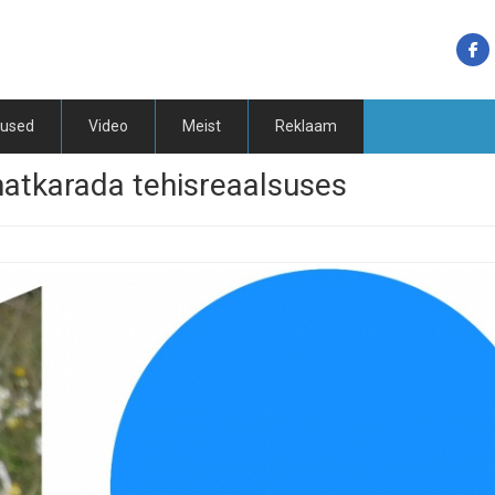
tused
Video
Meist
Reklaam
matkarada tehisreaalsuses