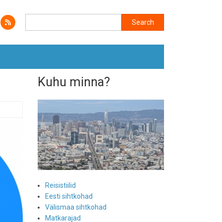
Search
Search
Kuhu minna?
Reisistiilid
Eesti sihtkohad
Välismaa sihtkohad
Matkarajad