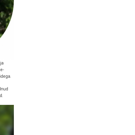
ja
te-
lidega.
olnud
d.