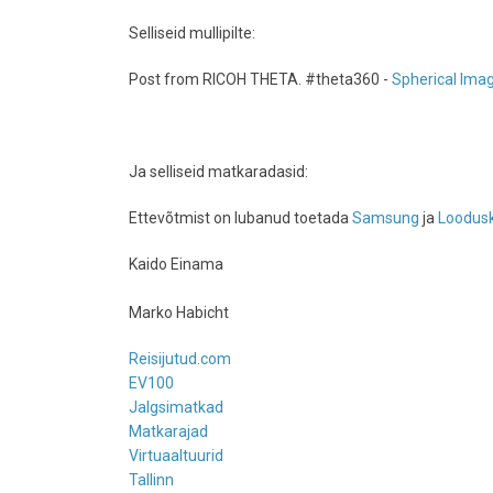
Selliseid mullipilte:
Post from RICOH THETA. #theta360 -
Spherical Ima
Ja selliseid matkaradasid:
Ettevõtmist on lubanud toetada
Samsung
ja
Loodusk
Kaido Einama
Marko Habicht
Reisijutud.com
EV100
Jalgsimatkad
Matkarajad
Virtuaaltuurid
Tallinn