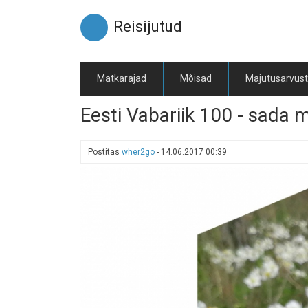
Liigu
edasi
Reisijutud
põhisisu
juurde
Matkarajad
Mõisad
Majutusarvus
Eesti Vabariik 100 - sada 
Postitas
wher2go
-
14.06.2017 00:39