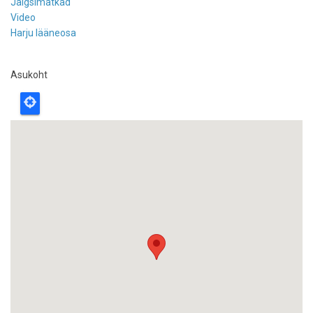
Jalgsimatkad
Video
Harju lääneosa
Asukoht