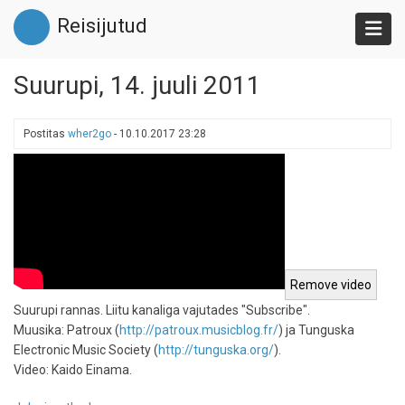
Liigu
Reisijutud
edasi
põhisisu
juurde
Suurupi, 14. juuli 2011
Postitas
wher2go
-
10.10.2017 23:28
Suurupi rannas. Liitu kanaliga vajutades "Subscribe".
Muusika: Patroux (
http://patroux.musicblog.fr/
) ja Tunguska
Electronic Music Society (
http://tunguska.org/
).
Video: Kaido Einama.