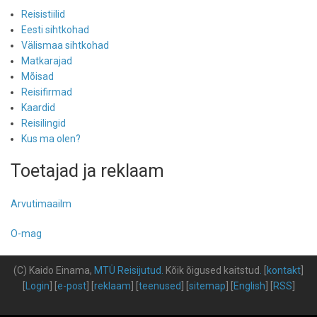
Reisistiilid
Eesti sihtkohad
Välismaa sihtkohad
Matkarajad
Mõisad
Reisifirmad
Kaardid
Reisilingid
Kus ma olen?
Toetajad ja reklaam
Arvutimaailm
O-mag
(C) Kaido Einama,
MTÜ Reisijutud
.
Kõik õigused kaitstud
.
[
kontakt
]
[
Login
] [
e-post
] [
reklaam
] [
teenused
] [
sitemap
] [
English
] [
RSS
]