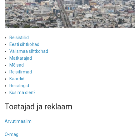
Reisistiilid
Eesti sihtkohad
Välismaa sihtkohad
Matkarajad
Mõisad
Reisifirmad
Kaardid
Reisilingid
Kus ma olen?
Toetajad ja reklaam
Arvutimaailm
O-mag