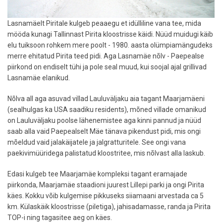
Lasnamäelt Piritale kulgeb peaaegu et idülliline vana tee, mida
mööda kunagi Tallinnast Pirita kloostrisse käidi. Nüüd muidugi käib
elu tuiksoon rohkem mere poolt - 1980. aasta olümpiamängudeks
merre ehitatud Pirita teed pidi. Aga Lasnamäe nõlv - Paepealse
piirkond on endiselt tühi ja pole seal muud, kui soojal ajal grillivad
Lasnamäe elanikud.
Nõlva all aga asuvad villad Lauluväljaku aia tagant Maarjamäeni
(sealhulgas ka USA saadiku residents), mõned villade omanikud
on Lauluväljaku poolse lähenemistee aga kinni pannud ja nüüd
saab alla vaid Paepealselt Mäe tänava pikendust pidi, mis ongi
mõeldud vaid jalakäijatele ja jalgratturitele. See ongi vana
paekivimüüridega palistatud kloostritee, mis nõlvast alla laskub.
Edasi kulgeb tee Maarjamäe kompleksi tagant eramajade
piirkonda, Maarjamäe staadioni juurest Lillepi parki ja ongi Pirita
käes. Kokku võib kulgemise pikkuseks siiamaani arvestada ca 5
km. Külaskäik kloostrisse (piletiga), jahisadamasse, randa ja Pirita
TOP-i ning tagasitee aeg on käes.