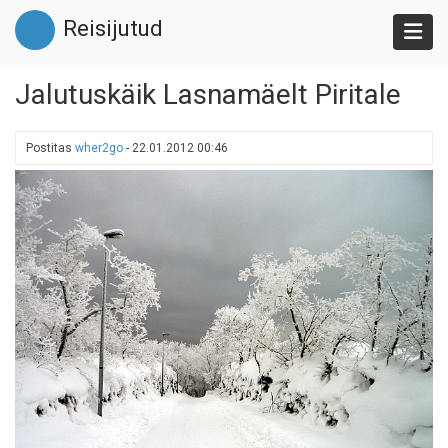
Liigu
Reisijutud
edasi
põhisisu
juurde
Jalutuskäik Lasnamäelt Piritale
Postitas
wher2go
-
22.01.2012 00:46