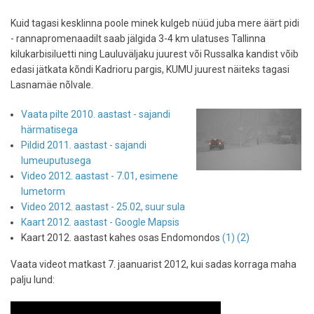
Kuid tagasi kesklinna poole minek kulgeb nüüd juba mere äärt pidi
- rannapromenaadilt saab jälgida 3-4 km ulatuses Tallinna
kilukarbisiluetti ning Lauluväljaku juurest või Russalka kandist võib
edasi jätkata kõndi Kadrioru pargis, KUMU juurest näiteks tagasi
Lasnamäe nõlvale.
Vaata pilte 2010. aastast - sajandi
härmatisega
Pildid 2011. aastast - sajandi
lumeuputusega
Video 2012. aastast - 7.01, esimene
lumetorm
Video 2012. aastast - 25.02, suur sula
Kaart 2012. aastast - Google Mapsis
Kaart 2012. aastast kahes osas Endomondos
(1)
(2)
Vaata videot matkast 7. jaanuarist 2012, kui sadas korraga maha
palju lund: