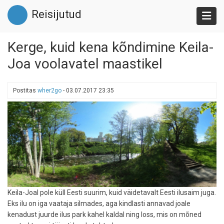
Liigu
Reisijutud
edasi
põhisisu
juurde
Kerge, kuid kena kõndimine Keila-
Joa voolavatel maastikel
Postitas
wher2go
-
03.07.2017 23:35
Keila-Joal pole küll Eesti suurim, kuid väidetavalt Eesti ilusaim juga.
Eks ilu on iga vaataja silmades, aga kindlasti annavad joale
kenadust juurde ilus park kahel kaldal ning loss, mis on mõned