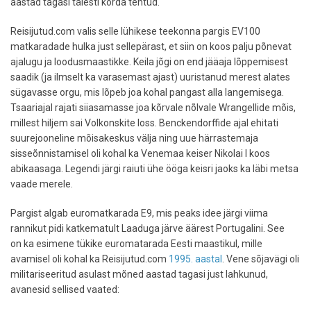
aastad tagasi täiesti korda tehtud.
Reisijutud.com valis selle lühikese teekonna pargis EV100
matkaradade hulka just sellepärast, et siin on koos palju põnevat
ajalugu ja loodusmaastikke. Keila jõgi on end jääaja lõppemisest
saadik (ja ilmselt ka varasemast ajast) uuristanud merest alates
sügavasse orgu, mis lõpeb joa kohal pangast alla langemisega.
Tsaariajal rajati siiasamasse joa kõrvale nõlvale Wrangellide mõis,
millest hiljem sai Volkonskite loss. Benckendorffide ajal ehitati
suurejooneline mõisakeskus välja ning uue härrastemaja
sisseõnnistamisel oli kohal ka Venemaa keiser Nikolai I koos
abikaasaga. Legendi järgi raiuti ühe ööga keisri jaoks ka läbi metsa
vaade merele.
Pargist algab euromatkarada E9, mis peaks idee järgi viima
rannikut pidi katkematult Laaduga järve äärest Portugalini. See
on ka esimene tükike euromatarada Eesti maastikul, mille
avamisel oli kohal ka Reisijutud.com
1995. aastal
. Vene sõjavägi oli
militariseeritud asulast mõned aastad tagasi just lahkunud,
avanesid sellised vaated: