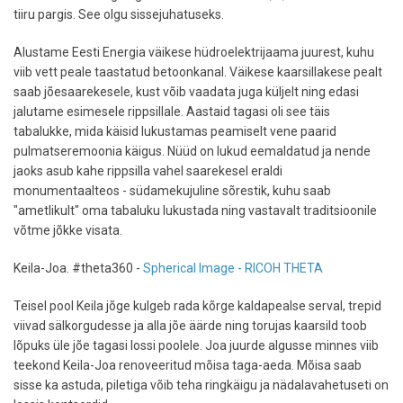
tiiru pargis. See olgu sissejuhatuseks.
Alustame Eesti Energia väikese hüdroelektrijaama juurest, kuhu
viib vett peale taastatud betoonkanal. Väikese kaarsillakese pealt
saab jõesaarekesele, kust võib vaadata juga küljelt ning edasi
jalutame esimesele rippsillale. Aastaid tagasi oli see täis
tabalukke, mida käisid lukustamas peamiselt vene paarid
pulmatseremoonia käigus. Nüüd on lukud eemaldatud ja nende
jaoks asub kahe rippsilla vahel saarekesel eraldi
monumentaalteos - südamekujuline sõrestik, kuhu saab
"ametlikult" oma tabaluku lukustada ning vastavalt traditsioonile
võtme jõkke visata.
Keila-Joa. #theta360 -
Spherical Image - RICOH THETA
Teisel pool Keila jõge kulgeb rada kõrge kaldapealse serval, trepid
viivad sälkorgudesse ja alla jõe äärde ning torujas kaarsild toob
lõpuks üle jõe tagasi lossi poolele. Joa juurde algusse minnes viib
teekond Keila-Joa renoveeritud mõisa taga-aeda. Mõisa saab
sisse ka astuda, piletiga võib teha ringkäigu ja nädalavahetuseti on