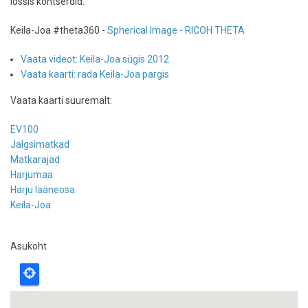
lossis kontserdid.
Keila-Joa #theta360 -
Spherical Image - RICOH THETA
Vaata videot: Keila-Joa sügis 2012
Vaata kaarti: rada Keila-Joa pargis
Vaata kaarti suuremalt:
EV100
Jalgsimatkad
Matkarajad
Harjumaa
Harju lääneosa
Keila-Joa
Asukoht