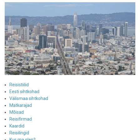
Reisistiilid
Eesti sihtkohad
Välismaa sihtkohad
Matkarajad
Mõisad
Reisifirmad
Kaardid
Reisilingid
Kus ma olen?