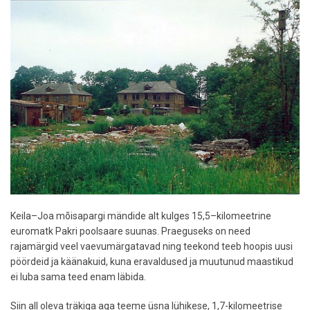
Keila–Joa mõisapargi mändide alt kulges 15,5–kilomeetrine
euromatk Pakri poolsaare suunas. Praeguseks on need
rajamärgid veel vaevumärgatavad ning teekond teeb hoopis uusi
pöördeid ja käänakuid, kuna eravaldused ja muutunud maastikud
ei luba sama teed enam läbida.
Siin all oleva träkiga aga teeme üsna lühikese, 1,7-kilomeetrise