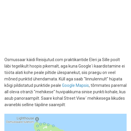
Osmussaar käidi Reisijutud.com praktikantide Eleri ja Sille poolt
läbi tegelikult hoopis pikemalt, aga kuna Google´i kaardistamine ei
tööta alati kohe peale piltide ülespanekut, siis praegu on veel
mõned punktid ühendamata. Küll aga saab "linnulennult" hüpata
kõigi pildistatud punktide peale
Google Mapsis
, tõmmates paremal
all oleva otranži "mehikese" huvipakkuma sinise punkti kohale, kus
asub panoraampilt. Saare kohal Street View´ mehikesega liikudes
avanebki selline täpiline saarepilt: