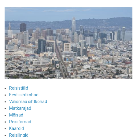
Reisistiilid
Eesti sihtkohad
Välismaa sihtkohad
Matkarajad
Mõisad
Reisifirmad
Kaardid
Reisilingid