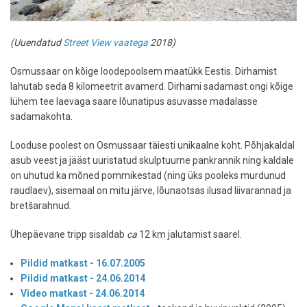
(Uuendatud
Street View vaatega
2018)
Osmussaar on kõige loodepoolsem maatükk Eestis. Dirhamist
lahutab seda 8 kilomeetrit avamerd. Dirhami sadamast ongi kõige
lühem tee laevaga saare lõunatipus asuvasse madalasse
sadamakohta.
Looduse poolest on Osmussaar täiesti unikaalne koht. Põhjakaldal
asub veest ja jääst uuristatud skulptuurne pankrannik ning kaldale
on uhutud ka mõned pommikestad (ning üks pooleks murdunud
raudlaev), sisemaal on mitu järve, lõunaotsas ilusad liivarannad ja
bretšarahnud.
Ühepäevane tripp sisaldab
ca
12 km jalutamist saarel.
Pildid matkast - 16.07.2005
Pildid matkast - 24.06.2014
Video matkast - 24.06.2014