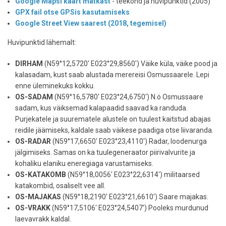
Google Mapsi kaart matkast
- teekond ja huvipunktid (2005)
GPX fail otse GPSis kasutamiseks
Google Street View saarest (2018, tegemisel)
Huvipunktid lähemalt:
DIRHAM
(N59°12,5720' E023°29,8560') Väike küla, väike pood ja
kalasadam, kust saab alustada merereisi Osmussaarele. Lepi
enne üleminekuks kokku.
OS-SADAM
(N59°16,5780' E023°24,6750') N.ö Osmussaare
sadam, kus väiksemad kalapaadid saavad ka randuda.
Purjekatele ja suurematele alustele on tuulest kaitstud abajas
reidile jäämiseks, kaldale saab väikese paadiga otse liivaranda.
OS-RADAR
(N59°17,6650' E023°23,4110') Radar, loodenurga
jälgimiseks. Samas on ka tuulegeneraator piirivalvurite ja
kohaliku elaniku eneregiaga varustamiseks.
OS-KATAKOMB
(N59°18,0056' E023°22,6314') militaarsed
katakombid, osaliselt vee all.
OS-MAJAKAS
(N59°18,2190' E023°21,6610') Saare majakas.
OS-VRAKK
(N59°17,5106' E023°24,5407') Pooleks murdunud
laevavrakk kaldal.