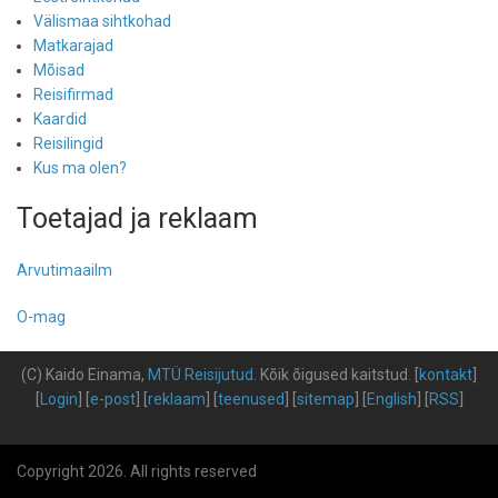
Välismaa sihtkohad
Matkarajad
Mõisad
Reisifirmad
Kaardid
Reisilingid
Kus ma olen?
Toetajad ja reklaam
Arvutimaailm
O-mag
(C) Kaido Einama,
MTÜ Reisijutud
.
Kõik õigused kaitstud
.
[
kontakt
]
[
Login
] [
e-post
] [
reklaam
] [
teenused
] [
sitemap
] [
English
] [
RSS
]
Copyright 2026. All rights reserved