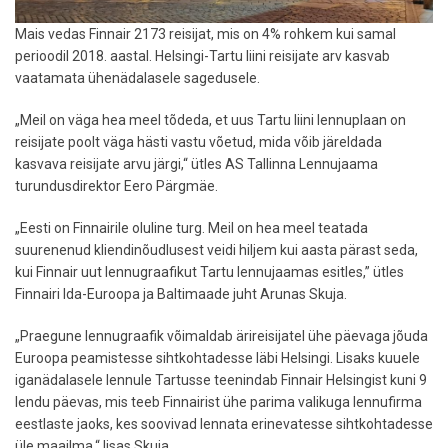
Mais vedas Finnair 2173 reisijat, mis on 4% rohkem kui samal
perioodil 2018. aastal. Helsingi-Tartu liini reisijate arv kasvab
vaatamata ühenädalasele sagedusele.
„Meil on väga hea meel tõdeda, et uus Tartu liini lennuplaan on
reisijate poolt väga hästi vastu võetud, mida võib järeldada
kasvava reisijate arvu järgi,“ ütles AS Tallinna Lennujaama
turundusdirektor Eero Pärgmäe.
„Eesti on Finnairile oluline turg. Meil on hea meel teatada
suurenenud kliendinõudlusest veidi hiljem kui aasta pärast seda,
kui Finnair uut lennugraafikut Tartu lennujaamas esitles,” ütles
Finnairi Ida-Euroopa ja Baltimaade juht Arunas Skuja.
„Praegune lennugraafik võimaldab ärireisijatel ühe päevaga jõuda
Euroopa peamistesse sihtkohtadesse läbi Helsingi. Lisaks kuuele
iganädalasele lennule Tartusse teenindab Finnair Helsingist kuni 9
lendu päevas, mis teeb Finnairist ühe parima valikuga lennufirma
eestlaste jaoks, kes soovivad lennata erinevatesse sihtkohtadesse
üle maailma,“ lisas Skuja.