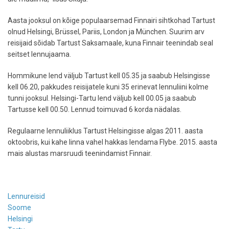
Aasta jooksul on kõige populaarsemad Finnairi sihtkohad Tartust
olnud Helsingi, Brüssel, Pariis, London ja München. Suurim arv
reisijaid sõidab Tartust Saksamaale, kuna Finnair teenindab seal
seitset lennujaama.
Hommikune lend väljub Tartust kell 05.35 ja saabub Helsingisse
kell 06.20, pakkudes reisijatele kuni 35 erinevat lennuliini kolme
tunni jooksul. Helsingi-Tartu lend väljub kell 00.05 ja saabub
Tartusse kell 00.50. Lennud toimuvad 6 korda nädalas.
Regulaarne lennuliiklus Tartust Helsingisse algas 2011. aasta
oktoobris, kui kahe linna vahel hakkas lendama Flybe. 2015. aasta
mais alustas marsruudi teenindamist Finnair.
Lennureisid
Soome
Helsingi