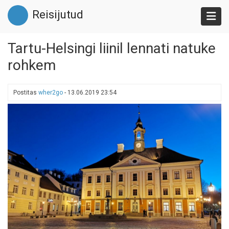
Liigu
Reisijutud
edasi
põhisisu
juurde
Tartu-Helsingi liinil lennati natuke
rohkem
Postitas
wher2go
-
13.06.2019 23:54