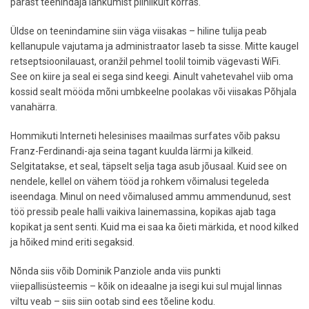
pärast teenindaja lahkumist piinlikult korras.
Üldse on teenindamine siin väga viisakas – hiline tulija peab
kellanupule vajutama ja administraator laseb ta sisse. Mitte kaugel
retseptsioonilauast, oranžil pehmel toolil toimib vägevasti WiFi.
See on kiire ja seal ei sega sind keegi. Ainult vahetevahel viib oma
kossid sealt mööda mõni umbkeelne poolakas või viisakas Põhjala
vanahärra.
Hommikuti Interneti helesinises maailmas surfates võib paksu
Franz-Ferdinandi-aja seina tagant kuulda lärmi ja kilkeid.
Selgitatakse, et seal, täpselt selja taga asub jõusaal. Kuid see on
nendele, kellel on vähem tööd ja rohkem võimalusi tegeleda
iseendaga. Minul on need võimalused ammu ammendunud, sest
töö pressib peale halli vaikiva lainemassina, kopikas ajab taga
kopikat ja sent senti. Kuid ma ei saa ka õieti märkida, et nood kilked
ja hõiked mind eriti segaksid.
Nõnda siis võib Dominik Panziole anda viis punkti
viiepallisüsteemis – kõik on ideaalne ja isegi kui sul mujal linnas
viltu veab – siis siin ootab sind ees tõeline kodu.