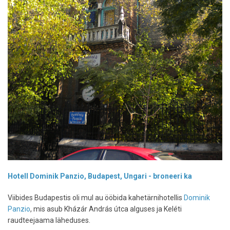
Hotell Dominik Panzio, Budapest, Ungari - broneeri ka
Viibides Budapestis oli mul au ööbida kahetärnihotellis
Dominik
Panzio
, mis asub Kházár András útca alguses ja Keléti
raudteejaama läheduses.