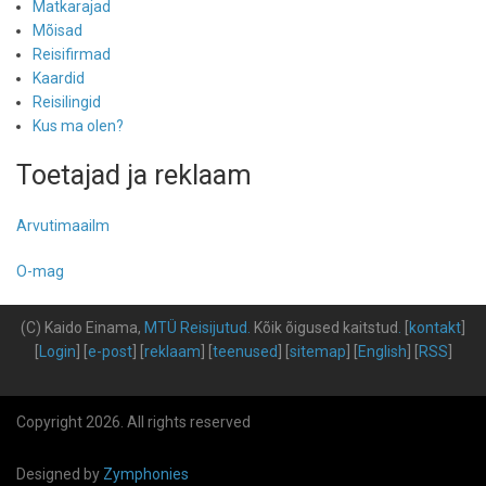
Matkarajad
Mõisad
Reisifirmad
Kaardid
Reisilingid
Kus ma olen?
Toetajad ja reklaam
Arvutimaailm
O-mag
(C) Kaido Einama,
MTÜ Reisijutud
.
Kõik õigused kaitstud
.
[
kontakt
]
[
Login
] [
e-post
] [
reklaam
] [
teenused
] [
sitemap
] [
English
] [
RSS
]
Copyright 2026. All rights reserved
Designed by
Zymphonies