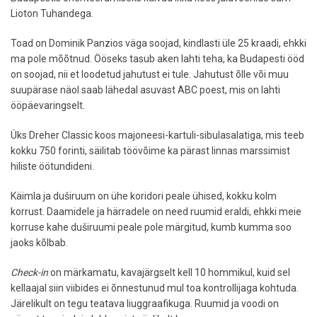
Lioton Tuhandega.
Toad on Dominik Panzios väga soojad, kindlasti üle 25 kraadi, ehkki
ma pole mõõtnud. Ööseks tasub aken lahti teha, ka Budapesti ööd
on soojad, nii et loodetud jahutust ei tule. Jahutust õlle või muu
suupärase näol saab lähedal asuvast ABC poest, mis on lahti
ööpäevaringselt.
Üks Dreher Classic koos majoneesi-kartuli-sibulasalatiga, mis teeb
kokku 750 forinti, säilitab töövõime ka pärast linnas marssimist
hiliste öötundideni.
Käimla ja duširuum on ühe koridori peale ühised, kokku kolm
korrust. Daamidele ja härradele on need ruumid eraldi, ehkki meie
korruse kahe duširuumi peale pole märgitud, kumb kumma soo
jaoks kõlbab.
Check-in
on märkamatu, kavajärgselt kell 10 hommikul, kuid sel
kellaajal siin viibides ei õnnestunud mul toa kontrollijaga kohtuda.
Järelikult on tegu teatava liuggraafikuga. Ruumid ja voodi on