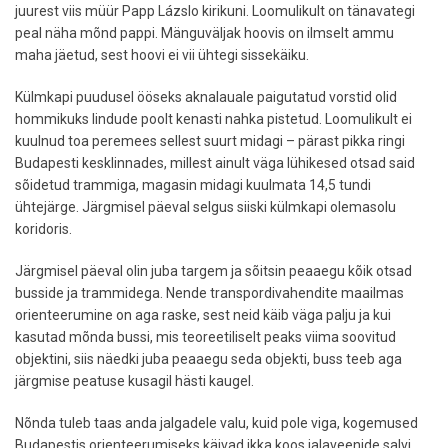
juurest viis müür Papp Lázslo kirikuni. Loomulikult on tänavategi
peal näha mõnd pappi. Mänguväljak hoovis on ilmselt ammu
maha jäetud, sest hoovi ei vii ühtegi sissekäiku.
Külmkapi puudusel ööseks aknalauale paigutatud vorstid olid
hommikuks lindude poolt kenasti nahka pistetud. Loomulikult ei
kuulnud toa peremees sellest suurt midagi – pärast pikka ringi
Budapesti kesklinnades, millest ainult väga lühikesed otsad said
sõidetud trammiga, magasin midagi kuulmata 14,5 tundi
ühtejärge. Järgmisel päeval selgus siiski külmkapi olemasolu
koridoris.
Järgmisel päeval olin juba targem ja sõitsin peaaegu kõik otsad
busside ja trammidega. Nende transpordivahendite maailmas
orienteerumine on aga raske, sest neid käib väga palju ja kui
kasutad mõnda bussi, mis teoreetiliselt peaks viima soovitud
objektini, siis näedki juba peaaegu seda objekti, buss teeb aga
järgmise peatuse kusagil hästi kaugel.
Nõnda tuleb taas anda jalgadele valu, kuid pole viga, kogemused
Budapestis orienteerumiseks käivad ikka koos jalaveenide salvi