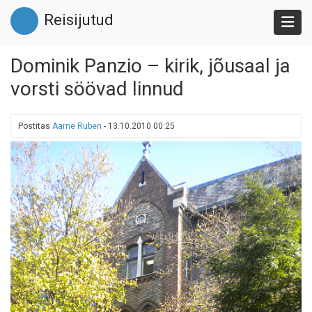
Liigu
Reisijutud
edasi
põhisisu
juurde
Dominik Panzio – kirik, jõusaal ja
vorsti söövad linnud
Postitas
Aarne Ruben
-
13.10.2010 00:25