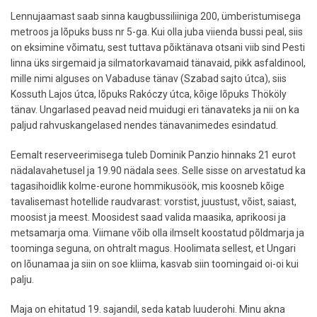
Lennujaamast saab sinna kaugbussiliiniga 200, ümberistumisega
metroos ja lõpuks buss nr 5-ga. Kui olla juba viienda bussi peal, siis
on eksimine võimatu, sest tuttava põiktänava otsani viib sind Pesti
linna üks sirgemaid ja silmatorkavamaid tänavaid, pikk asfaldinool,
mille nimi alguses on Vabaduse tänav (Szabad sajto útca), siis
Kossuth Lajos útca, lõpuks Rakóczy útca, kõige lõpuks Thököly
tänav. Ungarlased peavad neid muidugi eri tänavateks ja nii on ka
paljud rahvuskangelased nendes tänavanimedes esindatud.
Eemalt reserveerimisega tuleb Dominik Panzio hinnaks 21 eurot
nädalavahetusel ja 19.90 nädala sees. Selle sisse on arvestatud ka
tagasihoidlik kolme-eurone hommikusöök, mis koosneb kõige
tavalisemast hotellide raudvarast: vorstist, juustust, võist, saiast,
moosist ja meest. Moosidest saad valida maasika, aprikoosi ja
metsamarja oma. Viimane võib olla ilmselt koostatud põldmarja ja
toominga seguna, on ohtralt magus. Hoolimata sellest, et Ungari
on lõunamaa ja siin on soe kliima, kasvab siin toomingaid oi-oi kui
palju.
Maja on ehitatud 19. sajandil, seda katab luuderohi. Minu akna