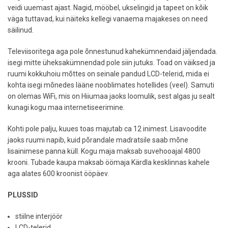
veidi uuemast ajast. Nagid, mööbel, ukselingid ja tapeet on kõik
väga tuttavad, kui näiteks kellegi vanaema majakeses on need
säilinud.
Televiisoritega aga pole õnnestunud kahekümnendaid jäljendada.
isegi mitte üheksakümnendad pole siin jutuks. Toad on väiksed ja
ruumi kokkuhoiu mõttes on seinale pandud LCD-telerid, mida ei
kohta isegi mõnedes lääne nooblimates hotellides (veel). Samuti
on olemas WiFi, mis on Hiiumaa jaoks loomulik, sest algas ju sealt
kunagi kogu maa internetiseerimine.
Kohti pole palju, kuues toas majutab ca 12 inimest. Lisavoodite
jaoks ruumi napib, kuid põrandale madratsile saab mõne
lisainimese panna küll. Kogu maja maksab suvehooajal 4800
krooni. Tubade kaupa maksab öömaja Kärdla kesklinnas kahele
aga alates 600 kroonist ööpäev.
PLUSSID
stiilne interjöör
LCD-telerid