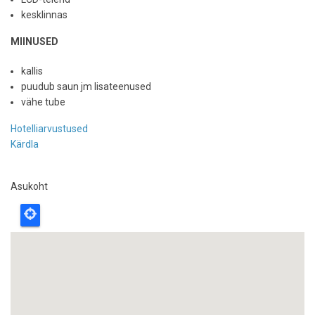
kesklinnas
MIINUSED
kallis
puudub saun jm lisateenused
vähe tube
Hotelliarvustused
Kärdla
Asukoht