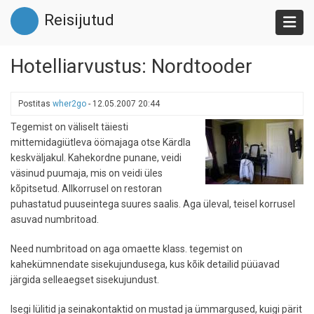
Liigu
Reisijutud
edasi
põhisisu
juurde
Hotelliarvustus: Nordtooder
Postitas
wher2go
-
12.05.2007 20:44
Tegemist on väliselt täiesti
mittemidagiütleva öömajaga otse Kärdla
keskväljakul. Kahekordne punane, veidi
väsinud puumaja, mis on veidi üles
kõpitsetud. Allkorrusel on restoran
puhastatud puuseintega suures saalis. Aga üleval, teisel korrusel
asuvad numbritoad.
Need numbritoad on aga omaette klass. tegemist on
kahekümnendate sisekujundusega, kus kõik detailid püüavad
järgida selleaegset sisekujundust.
Isegi lülitid ja seinakontaktid on mustad ja ümmargused, kuigi pärit