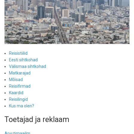
Reisistiilid
Eesti sihtkohad
Välismaa sihtkohad
Matkarajad
Mõisad
Reisifirmad
Kaardid
Reisilingid
Kus ma olen?
Toetajad ja reklaam
Arvutimaailm