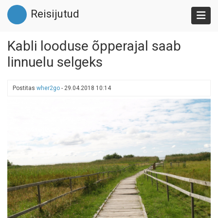
Liigu
Reisijutud
edasi
põhisisu
juurde
Kabli looduse õpperajal saab
linnuelu selgeks
Postitas
wher2go
-
29.04.2018 10:14