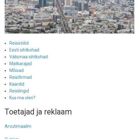
Reisistiilid
Eesti sihtkohad
Välismaa sihtkohad
Matkarajad
Mõisad
Reisifirmad
Kaardid
Reisilingid
Kus ma olen?
Toetajad ja reklaam
Arvutimaailm