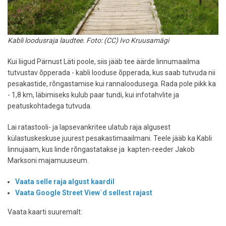
Kabli loodusraja laudtee. Foto: (CC) Ivo Kruusamägi
Kui liigud Pärnust Läti poole, siis jääb tee äärde linnumaailma
tutvustav õpperada - kabli looduse õpperada, kus saab tutvuda nii
pesakastide, rõngastamise kui rannaloodusega. Rada pole pikk ka
- 1,8 km, läbimiseks kulub paar tundi, kui infotahvlite ja
peatuskohtadega tutvuda.
Lai ratastooli- ja lapsevankritee ulatub raja algusest
külastuskeskuse juurest pesakastimaailmani. Teele jääb ka Kabli
linnujaam, kus linde rõngastatakse ja kapten-reeder Jakob
Marksoni majamuuseum.
Vaata selle raja algust kaardil
Vaata Google Street View´d sellest rajast
Vaata kaarti suuremalt: