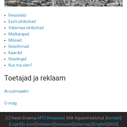
Reisistiilid
Eesti sihtkohad
Välismaa sihtkohad
Matkarajad
Mõisad
Reisifirmad
Kaardid
Reisilingid
Kus ma olen?
Toetajad ja reklaam
Arvutimaailm
O-mag
(C) Kaido Einama,
MTÜ Reisijutud
.
Kõik õigused kaitstud
.
[
kontakt
]
[
Login
] [
e-post
] [
reklaam
] [
teenused
] [
sitemap
] [
English
] [
RSS
]