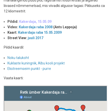
mahalangenud puud pidi, ragistamist lodumetsas ja algavad
liivased nõmmemetsad, mis viivadki algusse tagasi. Pikkuseks ca
12 kliomeetrit.
Pildid:
Kakerdaja, 15.05.09
Video:
Kakerdaja raba 2008
(Ants Leppoja)
Kaart:
Kakerdaja raba 15.05.2009
Street View:
juuli 2017
Pildid kaardil:
Noku talukoht
Kuklaste kuningriik, Albu kooli projekt
Ekstreemseim punkt - purre
Vaata kaarti: