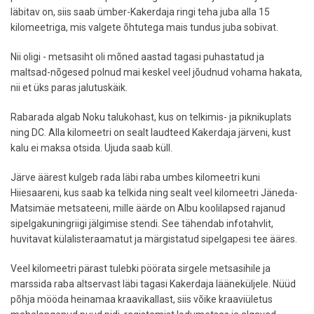
läbitav on, siis saab ümber-Kakerdaja ringi teha juba alla 15
kilomeetriga, mis valgete õhtutega mais tundus juba sobivat.
Nii oligi - metsasiht oli mõned aastad tagasi puhastatud ja
maltsad-nõgesed polnud mai keskel veel jõudnud vohama hakata,
nii et üks paras jalutuskäik.
Rabarada algab Noku talukohast, kus on telkimis- ja piknikuplats
ning DC. Alla kilomeetri on sealt laudteed Kakerdaja järveni, kust
kalu ei maksa otsida. Ujuda saab küll.
Järve äärest kulgeb rada läbi raba umbes kilomeetri kuni
Hiiesaareni, kus saab ka telkida ning sealt veel kilomeetri Jäneda-
Matsimäe metsateeni, mille äärde on Albu koolilapsed rajanud
sipelgakuningriigi jälgimise stendi. See tähendab infotahvlit,
huvitavat külalisteraamatut ja märgistatud sipelgapesi tee ääres.
Veel kilomeetri pärast tulebki pöörata sirgele metsasihile ja
marssida raba altservast läbi tagasi Kakerdaja lääneküljele. Nüüd
põhja mööda heinamaa kraavikallast, siis võike kraaviületus