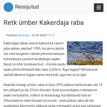
Liigu
Reisijutud
edasi
põhisisu
juurde
Retk ümber Kakerdaja raba
Postitas
wher2go
-
23.05.2009 17:17
Kakerdaja rabas oleme käinud ka varem
juba alates aastast 1995, kui järve äärde
viis veel laugaste vahele pehmematesse
kohtadesse pandud laudadega rajake.
Nüüd on kõik tsiviliseeritud - mööda laudu
saab põhimõtteliselt läbi raba (2,8 km). Aga tagasi? Möödunud
aastal läksime tagasi sama teed pidi, aga see on ju igav.
Kaardid midagi ümber raba ei luba, GPS pakkus teekonnaks üle 15
km põhjast ja üle 25 km lõunast. Kuid suurendades märkasime
siiski metsasihte, millest ei tea kunagi, kui läbitavad nad on.
Otsustasime siiski lõunast proovida - seal jooksis raba alt üle
pooleteise kilomeetri pikkune sirge metsasiht ja kui see juhtumisi