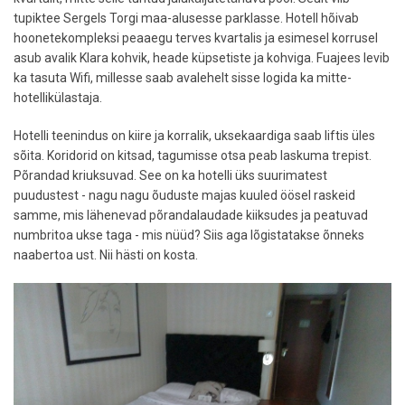
tupiktee Sergels Torgi maa-alusesse parklasse. Hotell hõivab
hoonetekompleksi peaaegu terves kvartalis ja esimesel korrusel
asub avalik Klara kohvik, heade küpsetiste ja kohviga. Fuajees levib
ka tasuta Wifi, millesse saab avalehelt sisse logida ka mitte-
hotellikülastaja.
Hotelli teenindus on kiire ja korralik, uksekaardiga saab liftis üles
sõita. Koridorid on kitsad, tagumisse otsa peab laskuma trepist.
Põrandad kriuksuvad. See on ka hotelli üks suurimatest
puudustest - nagu nagu õuduste majas kuuled öösel raskeid
samme, mis lähenevad põrandalaudade kiiksudes ja peatuvad
numbritoa ukse taga - mis nüüd? Siis aga lõgistatakse õnneks
naabertoa ust. Nii hästi on kosta.