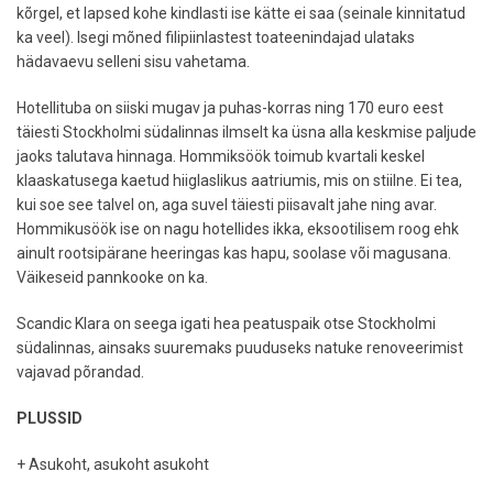
kõrgel, et lapsed kohe kindlasti ise kätte ei saa (seinale kinnitatud
ka veel). Isegi mõned filipiinlastest toateenindajad ulataks
hädavaevu selleni sisu vahetama.
Hotellituba on siiski mugav ja puhas-korras ning 170 euro eest
täiesti Stockholmi südalinnas ilmselt ka üsna alla keskmise paljude
jaoks talutava hinnaga. Hommiksöök toimub kvartali keskel
klaaskatusega kaetud hiiglaslikus aatriumis, mis on stiilne. Ei tea,
kui soe see talvel on, aga suvel täiesti piisavalt jahe ning avar.
Hommikusöök ise on nagu hotellides ikka, eksootilisem roog ehk
ainult rootsipärane heeringas kas hapu, soolase või magusana.
Väikeseid pannkooke on ka.
Scandic Klara on seega igati hea peatuspaik otse Stockholmi
südalinnas, ainsaks suuremaks puuduseks natuke renoveerimist
vajavad põrandad.
PLUSSID
+ Asukoht, asukoht asukoht