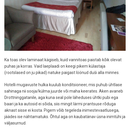
Ka toas olev laminaat kägiseb, kuid vannitoas paistab kõik olevat
puhas ja korras. Vaid laeplaadi on keegi pikem külastaja
(rootslased on ju pikad) natuke paigast löönud duši alla minnes.
Hotelli mugavuste hulka kuulub konditsioneer, mis puhub ühtlase
sahinaga nii sooja/külma juurde või maha keerates. Aken avaneb
Drottninggatanile, aga kuna seal pole läheduses ühtki pubi ega
baari ja ka autosid ei sõida, siis mingit lärmi prantsuse rõduga
aknast sisse ei kosta. Pigem võib tegeleda inimestevaatlusega,
jäädes ise nähtamatuks. Õhtul aga on kaubatänav üsna inimtühi ja
väljasurnud.