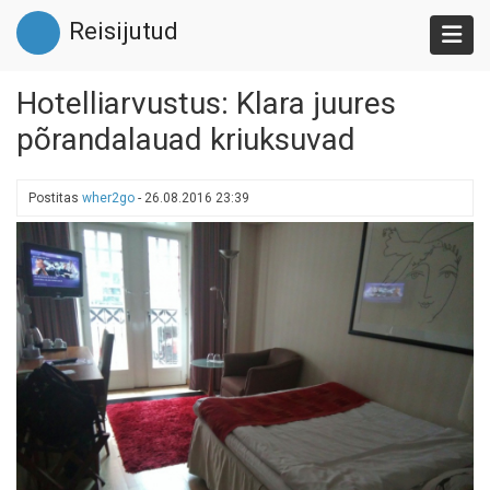
Liigu
Reisijutud
edasi
põhisisu
juurde
Hotelliarvustus: Klara juures
põrandalauad kriuksuvad
Postitas
wher2go
-
26.08.2016 23:39