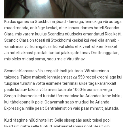
Kuidas iganes sa Stockholmi jõuad - laevaga, lennukiga või autoga
maad mööda, on kõige keskel, otse linnasüdames hotell Scandic
Clara, mis varem kuulus Scandicu nüüdseks omandatud Rica ketti.
Scandic Clara on tõesti nii Stockholmi keskel kui veel olla annab -
vanalinnas või kuningalossi kõrval oleks ehk veel rohkem keskel.
Ja hotelli aknast paistab tuntud jalakäijate tänav Drottninggatan,
mis oleks midagi sama, nagu meie Viru tänav.
Scandic Klarasse võib seega lihtsalt jalutada. Või siis minna
taksoga. Takso maksab lennujaamast
ca
550 rootsi krooni, aga kui
tüüpilise turistina võtta esimene terminali ukse taga kärarikkalt
peale kutsuv takso, võib arvestada üle 1000-kroonise arvega.
Seega lihtsameelsed turistid tõmmatakse ka Arlandas kohe lohku,
kui tähelepanelik pole. Odavamalt saab muidugi ka Arlanda
Expressiga, mille pealt Centralenist on vaid paar minutit jalutada.
Kuid räägime nüüd hotellist. Selle sissepääs asub teisel pool
kvartalit, mitte selle tuntud jalakäijatetänava pool. Sealt viib