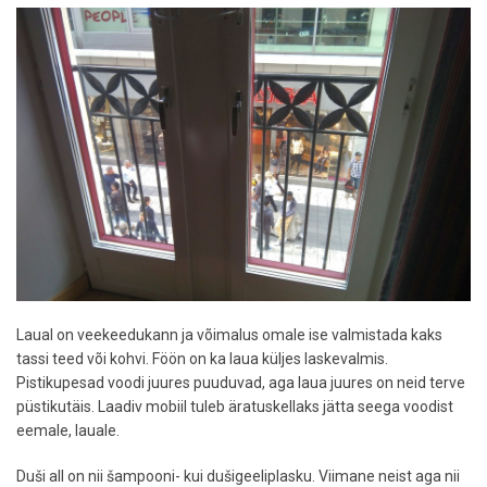
Laual on veekeedukann ja võimalus omale ise valmistada kaks
tassi teed või kohvi. Föön on ka laua küljes laskevalmis.
Pistikupesad voodi juures puuduvad, aga laua juures on neid terve
püstikutäis. Laadiv mobiil tuleb äratuskellaks jätta seega voodist
eemale, lauale.
Duši all on nii šampooni- kui dušigeeliplasku. Viimane neist aga nii