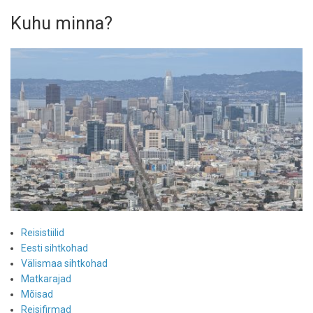
Kuhu minna?
Reisistiilid
Eesti sihtkohad
Välismaa sihtkohad
Matkarajad
Mõisad
Reisifirmad