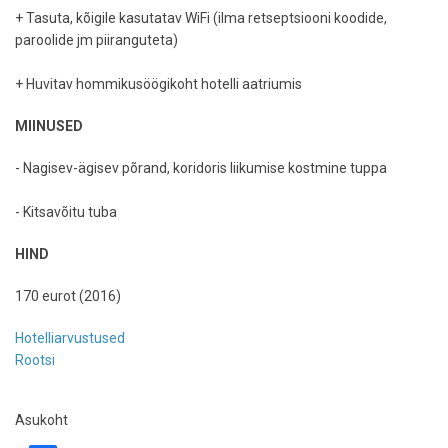
+ Tasuta, kõigile kasutatav WiFi (ilma retseptsiooni koodide,
paroolide jm piiranguteta)
+ Huvitav hommikusöögikoht hotelli aatriumis
MIINUSED
- Nagisev-ägisev põrand, koridoris liikumise kostmine tuppa
- Kitsavõitu tuba
HIND
170 eurot (2016)
Hotelliarvustused
Rootsi
Asukoht