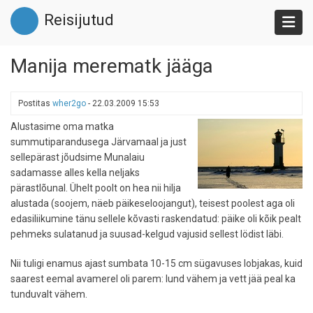
Liigu
Reisijutud
edasi
põhisisu
juurde
Manija merematk jääga
Postitas
wher2go
-
22.03.2009 15:53
Alustasime oma matka
summutiparandusega Järvamaal ja just
sellepärast jõudsime Munalaiu
sadamasse alles kella neljaks
pärastlõunal. Ühelt poolt on hea nii hilja
alustada (soojem, näeb päikeseloojangut), teisest poolest aga oli
edasiliikumine tänu sellele kõvasti raskendatud: päike oli kõik pealt
pehmeks sulatanud ja suusad-kelgud vajusid sellest lödist läbi.
Nii tuligi enamus ajast sumbata 10-15 cm sügavuses lobjakas, kuid
saarest eemal avamerel oli parem: lund vähem ja vett jää peal ka
tunduvalt vähem.