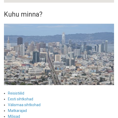
Kuhu minna?
Reisistiilid
Eesti sihtkohad
Välismaa sihtkohad
Matkarajad
Mõisad