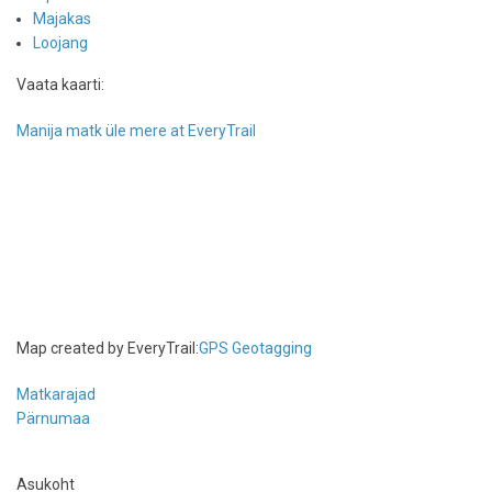
Majakas
Loojang
Vaata kaarti:
Manija matk üle mere at EveryTrail
Map created by EveryTrail:
GPS Geotagging
Matkarajad
Pärnumaa
Asukoht