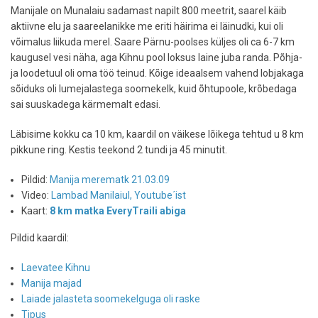
Manijale on Munalaiu sadamast napilt 800 meetrit, saarel käib
aktiivne elu ja saareelanikke me eriti häirima ei läinudki, kui oli
võimalus liikuda merel. Saare Pärnu-poolses küljes oli ca 6-7 km
kaugusel vesi näha, aga Kihnu pool loksus laine juba randa. Põhja-
ja loodetuul oli oma töö teinud. Kõige ideaalsem vahend lobjakaga
sõiduks oli lumejalastega soomekelk, kuid õhtupoole, krõbedaga
sai suuskadega kärmemalt edasi.
Läbisime kokku ca 10 km, kaardil on väikese lõikega tehtud u 8 km
pikkune ring. Kestis teekond 2 tundi ja 45 minutit.
Pildid:
Manija merematk 21.03.09
Video:
Lambad Manilaiul, Youtube´ist
Kaart:
8 km matka EveryTraili abiga
Pildid kaardil:
Laevatee Kihnu
Manija majad
Laiade jalasteta soomekelguga oli raske
Tipus