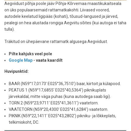
Aegviidust põhja poole jääv Põhja-Kõrvemaa maastikukaitseala
on üks populaarsemaid rattamatkakohti. Liivased voored,
autodele keelatud ligipääs (kohati), tõusud-langused ja järved,
pealegi on hea alustada rongiga Aegviitu sõites (kui autoga ei taha
tulla).
Träkitud on ühepäevane rattamatk algusega Aegviidust.
Pilte kahjuks veel pole
Google Map
- vaata kaardilt
Huvipunktid:
BAAR (N59°17,0173' E025°36,7510') baar, kiirtoit ja külapood.
PEATUS 1 (N59°17,6855' E025°40,5364') piknikuplats
järvekaldal, mitte väga puhas (kuna autodega saab ligi).
TORN 2 (N59°23,9711' E025°41,3611') vaatetorn.
VAATETORN (N59°20,4300' E025°41,6284') vaatetorn.
PIKNIK (N59°22,1411' E025°43,2802') pikniku- ja lõkkeplats,
telkimiskoht, DC.