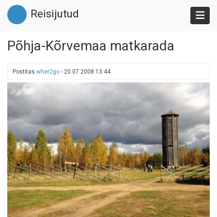
Liigu
Reisijutud
edasi
põhisisu
juurde
Põhja-Kõrvemaa matkarada
Postitas
wher2go
-
20.07.2008 13:44