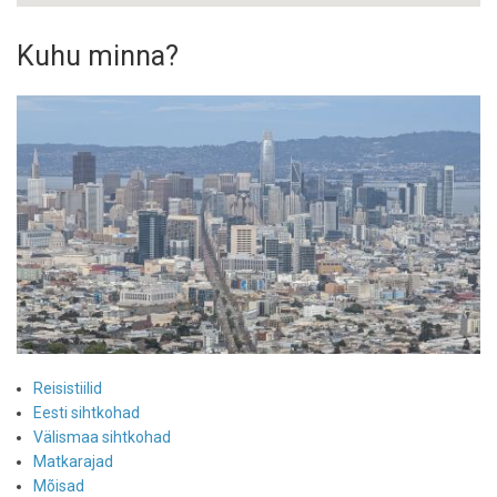
Kuhu minna?
Reisistiilid
Eesti sihtkohad
Välismaa sihtkohad
Matkarajad
Mõisad