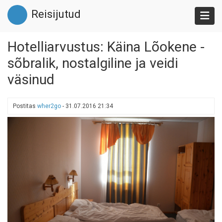
Liigu
Reisijutud
edasi
põhisisu
juurde
Hotelliarvustus: Käina Lõokene -
sõbralik, nostalgiline ja veidi
väsinud
Postitas
wher2go
-
31.07.2016 21:34