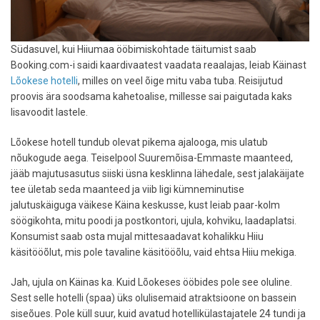
Südasuvel, kui Hiiumaa ööbimiskohtade täitumist saab
Booking.com-i saidi kaardivaatest vaadata reaalajas, leiab Käinast
Lõokese hotelli
, milles on veel õige mitu vaba tuba. Reisijutud
proovis ära soodsama kahetoalise, millesse sai paigutada kaks
lisavoodit lastele.
Lõokese hotell tundub olevat pikema ajalooga, mis ulatub
nõukogude aega. Teiselpool Suuremõisa-Emmaste maanteed,
jääb majutusasutus siiski üsna kesklinna lähedale, sest jalakäijate
tee ületab seda maanteed ja viib ligi kümneminutise
jalutuskäiguga väikese Käina keskusse, kust leiab paar-kolm
söögikohta, mitu poodi ja postkontori, ujula, kohviku, laadaplatsi.
Konsumist saab osta mujal mittesaadavat kohalikku Hiiu
käsitööõlut, mis pole tavaline käsitööõlu, vaid ehtsa Hiiu mekiga.
Jah, ujula on Käinas ka. Kuid Lõokeses ööbides pole see oluline.
Sest selle hotelli (spaa) üks olulisemaid atraktsioone on bassein
siseõues. Pole küll suur, kuid avatud hotellikülastajatele 24 tundi ja