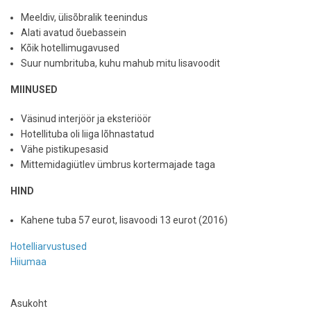
Meeldiv, ülisõbralik teenindus
Alati avatud õuebassein
Kõik hotellimugavused
Suur numbrituba, kuhu mahub mitu lisavoodit
MIINUSED
Väsinud interjöör ja eksteriöör
Hotellituba oli liiga lõhnastatud
Vähe pistikupesasid
Mittemidagiütlev ümbrus kortermajade taga
HIND
Kahene tuba 57 eurot, lisavoodi 13 eurot (2016)
Hotelliarvustused
Hiiumaa
Asukoht