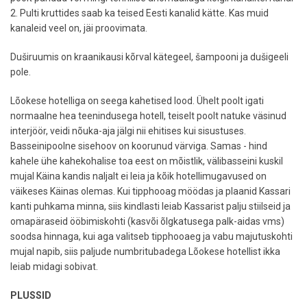
2. Pulti kruttides saab ka teised Eesti kanalid kätte. Kas muid
kanaleid veel on, jäi proovimata.
Duširuumis on kraanikausi kõrval kätegeel, šampooni ja dušigeeli
pole.
Lõokese hotelliga on seega kahetised lood. Ühelt poolt igati
normaalne hea teenindusega hotell, teiselt poolt natuke väsinud
interjöör, veidi nõuka-aja jälgi nii ehitises kui sisustuses.
Basseinipoolne sisehoov on koorunud värviga. Samas - hind
kahele ühe kahekohalise toa eest on mõistlik, välibasseini kuskil
mujal Käina kandis naljalt ei leia ja kõik hotellimugavused on
väikeses Käinas olemas. Kui tipphooag möödas ja plaanid Kassari
kanti puhkama minna, siis kindlasti leiab Kassarist palju stiilseid ja
omapäraseid ööbimiskohti (kasvõi õlgkatusega palk-aidas vms)
soodsa hinnaga, kui aga valitseb tipphooaeg ja vabu majutuskohti
mujal napib, siis paljude numbritubadega Lõokese hotellist ikka
leiab midagi sobivat.
PLUSSID