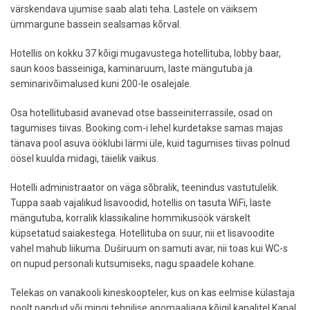
värskendava ujumise saab alati teha. Lastele on väiksem
ümmargune bassein sealsamas kõrval.
Hotellis on kokku 37 kõigi mugavustega hotellituba, lobby baar,
saun koos basseiniga, kaminaruum, laste mängutuba ja
seminarivõimalused kuni 200-le osalejale.
Osa hotellitubasid avanevad otse basseiniterrassile, osad on
tagumises tiivas. Booking.com-i lehel kurdetakse samas majas
tänava pool asuva ööklubi lärmi üle, kuid tagumises tiivas polnud
öösel kuulda midagi, täielik vaikus.
Hotelli administraator on väga sõbralik, teenindus vastutulelik.
Tuppa saab vajalikud lisavoodid, hotellis on tasuta WiFi, laste
mängutuba, korralik klassikaline hommikusöök värskelt
küpsetatud saiakestega. Hotellituba on suur, nii et lisavoodite
vahel mahub liikuma. Duširuum on samuti avar, nii toas kui WC-s
on nupud personali kutsumiseks, nagu spaadele kohane.
Telekas on vanakooli kineskoopteler, kus on kas eelmise külastaja
poolt pandud või mingi tehnilise anomaaliaga kõigil kanalitel Kanal