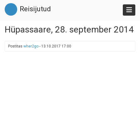
Liigu
Reisijutud
edasi
põhisisu
juurde
Hüpassaare, 28. september 2014
Postitas
wher2go
-
13.10.2017 17:00