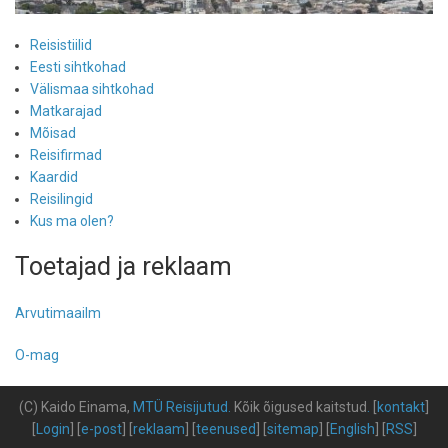
Reisistiilid
Eesti sihtkohad
Välismaa sihtkohad
Matkarajad
Mõisad
Reisifirmad
Kaardid
Reisilingid
Kus ma olen?
Toetajad ja reklaam
Arvutimaailm
O-mag
(C) Kaido Einama,
MTÜ Reisijutud
.
Kõik õigused kaitstud
.
[
kontakt
]
[
Login
] [
e-post
] [
reklaam
] [
teenused
] [
sitemap
] [
English
] [
RSS
]