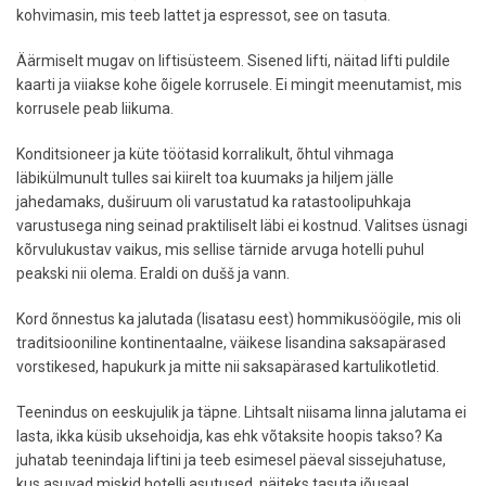
kohvimasin, mis teeb lattet ja espressot, see on tasuta.
Äärmiselt mugav on liftisüsteem. Sisened lifti, näitad lifti puldile
kaarti ja viiakse kohe õigele korrusele. Ei mingit meenutamist, mis
korrusele peab liikuma.
Konditsioneer ja küte töötasid korralikult, õhtul vihmaga
läbikülmunult tulles sai kiirelt toa kuumaks ja hiljem jälle
jahedamaks, duširuum oli varustatud ka ratastoolipuhkaja
varustusega ning seinad praktiliselt läbi ei kostnud. Valitses üsnagi
kõrvulukustav vaikus, mis sellise tärnide arvuga hotelli puhul
peakski nii olema. Eraldi on dušš ja vann.
Kord õnnestus ka jalutada (lisatasu eest) hommikusöögile, mis oli
traditsiooniline kontinentaalne, väikese lisandina saksapärased
vorstikesed, hapukurk ja mitte nii saksapärased kartulikotletid.
Teenindus on eeskujulik ja täpne. Lihtsalt niisama linna jalutama ei
lasta, ikka küsib uksehoidja, kas ehk võtaksite hoopis takso? Ka
juhatab teenindaja liftini ja teeb esimesel päeval sissejuhatuse,
kus asuvad miskid hotelli asutused, näiteks tasuta jõusaal.