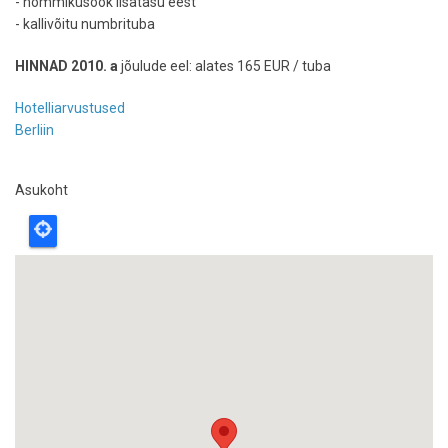
- hommikusöök lisatasu eest
- kallivõitu numbrituba
HINNAD 2010. a
jõulude eel: alates 165 EUR / tuba
Hotelliarvustused
Berliin
Asukoht