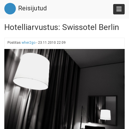
Liigu
Reisijutud
edasi
põhisisu
juurde
Hotelliarvustus: Swissotel Berlin
Postitas
wher2go
-
23.11.2010 22:09