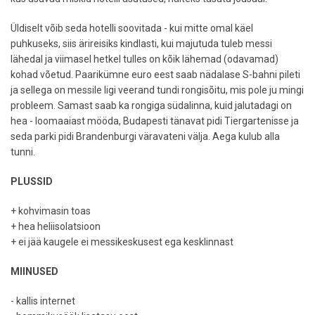
Üldiselt võib seda hotelli soovitada - kui mitte omal käel
puhkuseks, siis ärireisiks kindlasti, kui majutuda tuleb messi
lähedal ja viimasel hetkel tulles on kõik lähemad (odavamad)
kohad võetud. Paarikümne euro eest saab nädalase S-bahni pileti
ja sellega on messile ligi veerand tundi rongisõitu, mis pole ju mingi
probleem. Samast saab ka rongiga südalinna, kuid jalutadagi on
hea - loomaaiast mööda, Budapesti tänavat pidi Tiergartenisse ja
seda parki pidi Brandenburgi väravateni välja. Aega kulub alla
tunni.
PLUSSID
+ kohvimasin toas
+ hea heliisolatsioon
+ ei jää kaugele ei messikeskusest ega kesklinnast
MIINUSED
- kallis internet