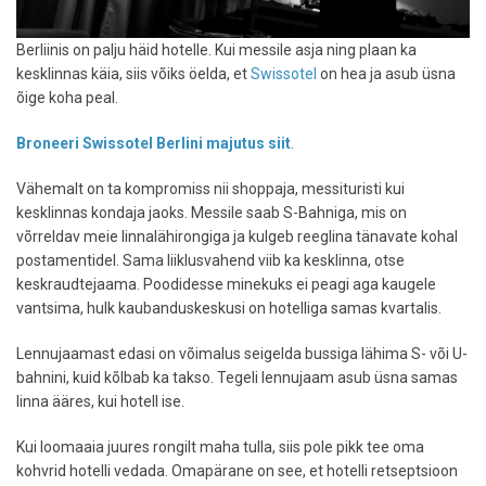
Berliinis on palju häid hotelle. Kui messile asja ning plaan ka
kesklinnas käia, siis võiks öelda, et
Swissotel
on hea ja asub üsna
õige koha peal.
Broneeri Swissotel Berlini majutus siit
.
Vähemalt on ta kompromiss nii shoppaja, messituristi kui
kesklinnas kondaja jaoks. Messile saab S-Bahniga, mis on
võrreldav meie linnalähirongiga ja kulgeb reeglina tänavate kohal
postamentidel. Sama liiklusvahend viib ka kesklinna, otse
keskraudtejaama. Poodidesse minekuks ei peagi aga kaugele
vantsima, hulk kaubanduskeskusi on hotelliga samas kvartalis.
Lennujaamast edasi on võimalus seigelda bussiga lähima S- või U-
bahnini, kuid kõlbab ka takso. Tegeli lennujaam asub üsna samas
linna ääres, kui hotell ise.
Kui loomaaia juures rongilt maha tulla, siis pole pikk tee oma
kohvrid hotelli vedada. Omapärane on see, et hotelli retseptsioon