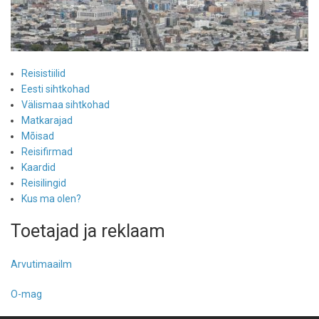
Reisistiilid
Eesti sihtkohad
Välismaa sihtkohad
Matkarajad
Mõisad
Reisifirmad
Kaardid
Reisilingid
Kus ma olen?
Toetajad ja reklaam
Arvutimaailm
O-mag