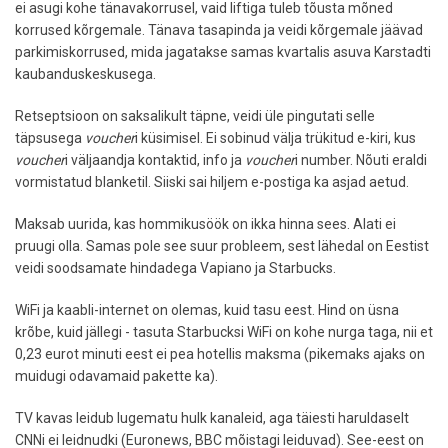
ei asugi kohe tänavakorrusel, vaid liftiga tuleb tõusta mõned
korrused kõrgemale. Tänava tasapinda ja veidi kõrgemale jäävad
parkimiskorrused, mida jagatakse samas kvartalis asuva Karstadti
kaubanduskeskusega.
Retseptsioon on saksalikult täpne, veidi üle pingutati selle
täpsusega
voucher
i küsimisel. Ei sobinud välja trükitud e-kiri, kus
voucher
i väljaandja kontaktid, info ja
voucher
i number. Nõuti eraldi
vormistatud blanketil. Siiski sai hiljem e-postiga ka asjad aetud.
Maksab uurida, kas hommikusöök on ikka hinna sees. Alati ei
pruugi olla. Samas pole see suur probleem, sest lähedal on Eestist
veidi soodsamate hindadega Vapiano ja Starbucks.
WiFi ja kaabli-internet on olemas, kuid tasu eest. Hind on üsna
krõbe, kuid jällegi - tasuta Starbucksi WiFi on kohe nurga taga, nii et
0,23 eurot minuti eest ei pea hotellis maksma (pikemaks ajaks on
muidugi odavamaid pakette ka).
TV kavas leidub lugematu hulk kanaleid, aga täiesti haruldaselt
CNNi ei leidnudki (Euronews, BBC mõistagi leiduvad). See-eest on