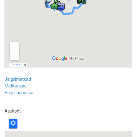
Jalgsimatkad
Matkarajad
Harju lääneosa
Asukoht