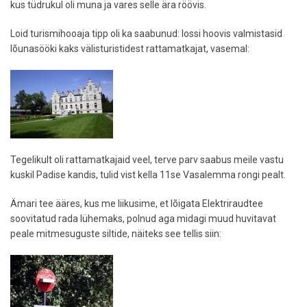
kus tüdrukul oli muna ja vares selle ära röövis.
Loid turismihooaja tipp oli ka saabunud: lossi hoovis valmistasid
lõunasööki kaks välisturistidest rattamatkajat, vasemal:
Tegelikult oli rattamatkajaid veel, terve parv saabus meile vastu
kuskil Padise kandis, tulid vist kella 11se Vasalemma rongi pealt.
Ämari tee ääres, kus me liikusime, et lõigata Elektriraudtee
soovitatud rada lühemaks, polnud aga midagi muud huvitavat
peale mitmesuguste siltide, näiteks see tellis siin: