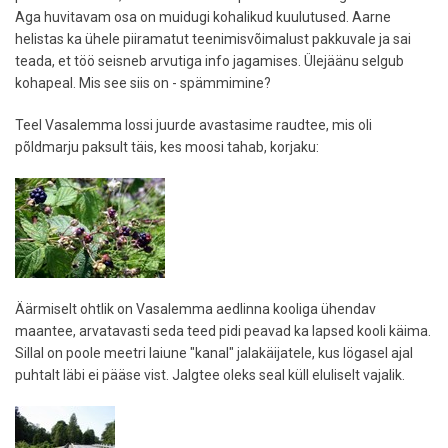
Aga huvitavam osa on muidugi kohalikud kuulutused. Aarne
helistas ka ühele piiramatut teenimisvõimalust pakkuvale ja sai
teada, et töö seisneb arvutiga info jagamises. Ülejäänu selgub
kohapeal. Mis see siis on - spämmimine?
Teel Vasalemma lossi juurde avastasime raudtee, mis oli
põldmarju paksult täis, kes moosi tahab, korjaku:
Äärmiselt ohtlik on Vasalemma aedlinna kooliga ühendav
maantee, arvatavasti seda teed pidi peavad ka lapsed kooli käima.
Sillal on poole meetri laiune "kanal" jalakäijatele, kus lögasel ajal
puhtalt läbi ei pääse vist. Jalgtee oleks seal küll eluliselt vajalik.