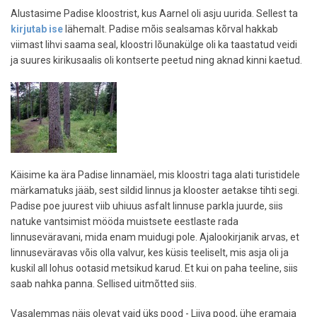
Alustasime Padise kloostrist, kus Aarnel oli asju uurida. Sellest ta
kirjutab ise
lähemalt. Padise mõis sealsamas kõrval hakkab
viimast lihvi saama seal, kloostri lõunakülge oli ka taastatud veidi
ja suures kirikusaalis oli kontserte peetud ning aknad kinni kaetud.
Käisime ka ära Padise linnamäel, mis kloostri taga alati turistidele
märkamatuks jääb, sest sildid linnus ja klooster aetakse tihti segi.
Padise poe juurest viib uhiuus asfalt linnuse parkla juurde, siis
natuke vantsimist mööda muistsete eestlaste rada
linnuseväravani, mida enam muidugi pole. Ajalookirjanik arvas, et
linnuseväravas võis olla valvur, kes küsis teeliselt, mis asja oli ja
kuskil all lohus ootasid metsikud karud. Et kui on paha teeline, siis
saab nahka panna. Sellised uitmõtted siis.
Vasalemmas näis olevat vaid üks pood - Liiva pood, ühe eramaja