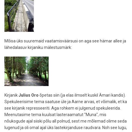
Mõisa üks suuremaid vaatamisväärsusi on aga see hämar allee ja
lähedalasuv kirjaniku mälestusmärk:
Kirjanik
Julius Oro
õpetas siin (ja elas ilmselt kuskil Ämari kandis).
Spekuleerisime tema saatuse üle ja Aarne arvas, et võimalik, et ka
see kirjanik represseeriti. Aga rohkem ei julgenud spekuleerida.
Meenutasime tema kuulsat lasteraamatut "Muna", mis
nõukogude ajal siiski põlu all polnud, sest me mõlemad olime seda
lugenud ja oli omal ajal üks lastekirjanduse raudvara. Noh see lugu,