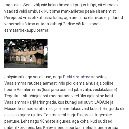
taga-aias. Sealt väljusid kaks rämedalt purjus tüüpi, nii et meidki
vaadati veidi umbusklikult oma matkariietes peale sisenemist.
Perepood vms oli küll üsna kallis, aga aedlinna elanikud ei pidanud
vähemalt sõitma autoga kuhugi Padise või Keila poole
esmatarbekaupu ostma.
Jalgsimatk aga sai alguse, nagu
Elektriraudtee
soovitas,
Vasalemma raudteejaamast, mis pidi olema ainus ajalooline
hoone Vasalemmas (loss jääb asulast juba välja, veskikülasse).
Tegelikult oli lähiajaloost meenutada veel üks ajalooline koht -
Vasalemma karjääriringrada, kus kunagi sai suviti LADAde ja
Mossede rallisid vaatamas, jala lähedalasuvast külast. Ringrada oli
alles ja karjäär ujutav. Tegime seal Harju Ekspressi lugemise
peatuse. Leht nagu 90ndate alguses, aga kohalikud uudised
paberil kõik sees, kes Kalev meedia portaali netist lugeda ei saa.