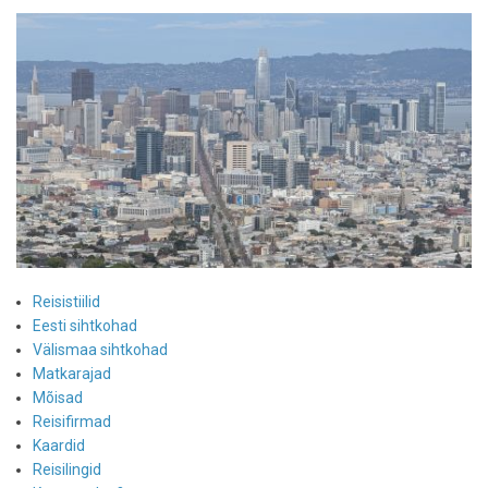
Reisistiilid
Eesti sihtkohad
Välismaa sihtkohad
Matkarajad
Mõisad
Reisifirmad
Kaardid
Reisilingid