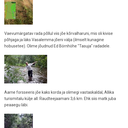
Vaevumärgatav rada põllul viis jõe kõrvalharuni, mis oli kivise
põhjaga ja läks Vasalemma jõeni välja (ilmselt kunagine
hobusetee). Olime jõudnud Ed Börnhöhe "Tasuja" radadele.
Aarne forsseeris jõe kaks korda ja olimegi vastaskaldal, Allika
turismitalu külje all. Raudteejaamani 3,6 km. Ehk siis matk juba
peaaegu läbi.