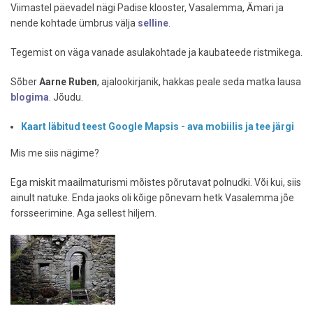
Viimastel päevadel nägi Padise klooster, Vasalemma, Ämari ja
nende kohtade ümbrus välja
selline
.
Tegemist on väga vanade asulakohtade ja kaubateede ristmikega.
Sõber
Aarne Ruben
, ajalookirjanik, hakkas peale seda matka lausa
blogima
. Jõudu.
Kaart läbitud teest Google Mapsis - ava mobiilis ja tee järgi
Mis me siis nägime?
Ega miskit maailmaturismi mõistes põrutavat polnudki. Või kui, siis
ainult natuke. Enda jaoks oli kõige põnevam hetk Vasalemma jõe
forsseerimine. Aga sellest hiljem.