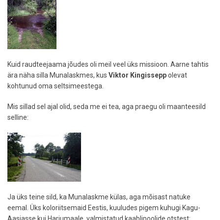
Kuid raudteejaama jõudes oli meil veel üks missioon. Aarne tahtis
ära näha silla Munalaskmes, kus
Viktor Kingissepp
olevat
kohtunud oma seltsimeestega.
Mis sillad sel ajal olid, seda me ei tea, aga praegu oli maanteesild
selline:
Ja üks teine sild, ka Munalaskme külas, aga mõisast natuke
eemal. Üks koloriitsemaid Eestis, kuuludes pigem kuhugi Kagu-
Aasiasse kui Harjumaale, valmistatud kaablipoolide otstest: