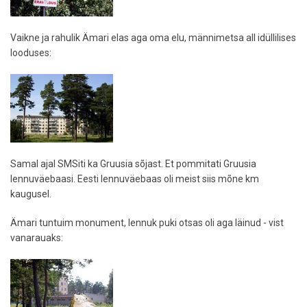
Vaikne ja rahulik Ämari elas aga oma elu, männimetsa all idüllilises
looduses:
Samal ajal SMSiti ka Gruusia sõjast. Et pommitati Gruusia
lennuväebaasi. Eesti lennuväebaas oli meist siis mõne km
kaugusel.
Ämari tuntuim monument, lennuk puki otsas oli aga läinud - vist
vanarauaks: