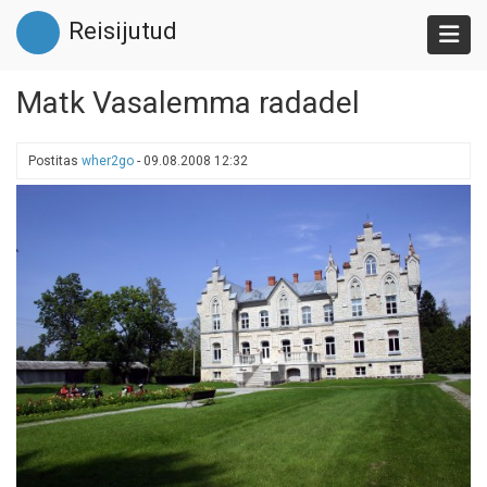
Liigu
Reisijutud
edasi
põhisisu
juurde
Matk Vasalemma radadel
Postitas
wher2go
-
09.08.2008 12:32