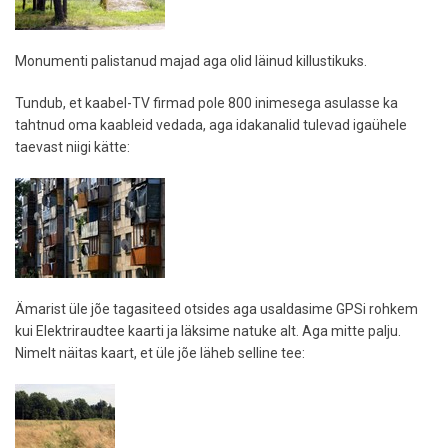
Monumenti palistanud majad aga olid läinud killustikuks.
Tundub, et kaabel-TV firmad pole 800 inimesega asulasse ka
tahtnud oma kaableid vedada, aga idakanalid tulevad igaühele
taevast niigi kätte:
Ämarist üle jõe tagasiteed otsides aga usaldasime GPSi rohkem
kui Elektriraudtee kaarti ja läksime natuke alt. Aga mitte palju.
Nimelt näitas kaart, et üle jõe läheb selline tee: