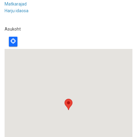
Matkarajad
Harju idaosa
Asukoht