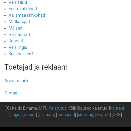
Reisistiilid
Eesti sihtkohad
Välismaa sihtkohad
Matkarajad
Mõisad
Reisifirmad
Kaardid
Reisilingid
Kus ma olen?
Toetajad ja reklaam
Arvutimaailm
O-mag
(C) Kaido Einama,
MTÜ Reisijutud
.
Kõik õigused kaitstud
.
[
kontakt
]
[
Login
] [
e-post
] [
reklaam
] [
teenused
] [
sitemap
] [
English
] [
RSS
]