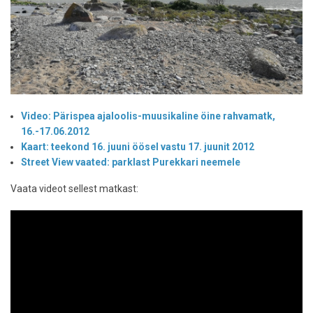
Video: Pärispea ajaloolis-muusikaline öine rahvamatk,
16.-17.06.2012
Kaart: teekond 16. juuni öösel vastu 17. juunit 2012
Street View vaated: parklast Purekkari neemele
Vaata videot sellest matkast: