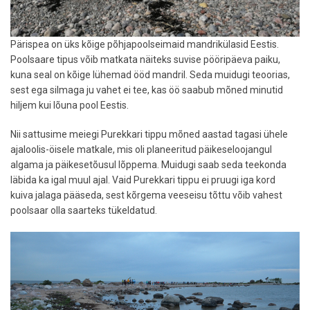
Pärispea on üks kõige põhjapoolseimaid mandrikülasid Eestis.
Poolsaare tipus võib matkata näiteks suvise pööripäeva paiku,
kuna seal on kõige lühemad ööd mandril. Seda muidugi teoorias,
sest ega silmaga ju vahet ei tee, kas öö saabub mõned minutid
hiljem kui lõuna pool Eestis.
Nii sattusime meiegi Purekkari tippu mõned aastad tagasi ühele
ajaloolis-öisele matkale, mis oli planeeritud päikeseloojangul
algama ja päikesetõusul lõppema. Muidugi saab seda teekonda
läbida ka igal muul ajal. Vaid Purekkari tippu ei pruugi iga kord
kuiva jalaga pääseda, sest kõrgema veeseisu tõttu võib vahest
poolsaar olla saarteks tükeldatud.