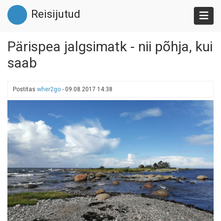
Liigu
Reisijutud
edasi
põhisisu
juurde
Pärispea jalgsimatk - nii põhja, kui
saab
Postitas
wher2go
-
09.08.2017 14:38