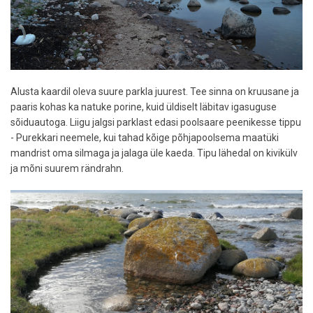
Alusta kaardil oleva suure parkla juurest. Tee sinna on kruusane ja
paaris kohas ka natuke porine, kuid üldiselt läbitav igasuguse
sõiduautoga. Liigu jalgsi parklast edasi poolsaare peenikesse tippu
- Purekkari neemele, kui tahad kõige põhjapoolsema maatüki
mandrist oma silmaga ja jalaga üle kaeda. Tipu lähedal on kivikülv
ja mõni suurem rändrahn.