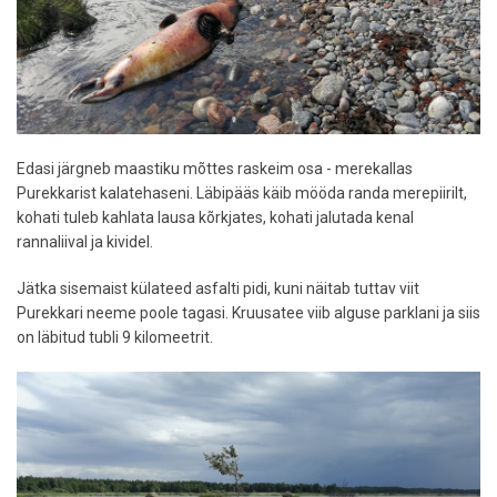
Edasi järgneb maastiku mõttes raskeim osa - merekallas
Purekkarist kalatehaseni. Läbipääs käib mööda randa merepiirilt,
kohati tuleb kahlata lausa kõrkjates, kohati jalutada kenal
rannaliival ja kividel.
Jätka sisemaist külateed asfalti pidi, kuni näitab tuttav viit
Purekkari neeme poole tagasi. Kruusatee viib alguse parklani ja siis
on läbitud tubli 9 kilomeetrit.