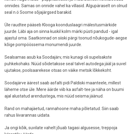
onnides. Samas on onnide vahel ka villasid. Algupäraselt on olnud
seal n.ö Soome sõjajärgsed barakid.
Üle raudtee pääseb Klooga koonduslaagri mälestusmärkide
juurde. Läbi aja on sinna kuskil kolm märki püsti pandud - igal
ajastul oma. Saatkonnad on siiski pärgi toonud nõukogude-aegse
kõige pompöössema monumendi juurde.
Sealsamas asub ka Soodajärv, mis kunagi oli supelsakste
puhkekohaks. Nüüd sõidetaksse seal talvel autodega jääl ja suvel
ujutakse, poolsaarekese otsas on väike metsik lõkkekoht.
Soodajärve äärest saab asfalti pidi Paldiski maanteele, millest
läheme otse üle. Mere äärde viib ka asfalt-tee ja näha on buumi
ajal alustatud arendustega, mis nüüd seisma jäänud.
Rand on mahajäetud, rannahoone maha põletatud. Siin saab
rahus liivarannas uidata.
Ja ongi kõik, suvilate vahelt jõuab tagasi algusesse, treppoja