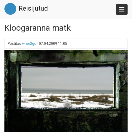
Liigu
Reisijutud
edasi
põhisisu
juurde
Kloogaranna matk
Postitas
wher2go
-
07.04.2009 11:05