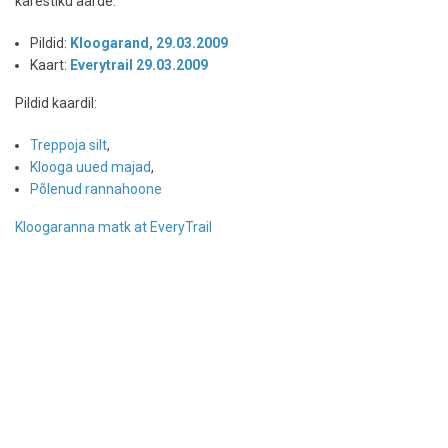
kärestiku äärde.
Pildid:
Kloogarand, 29.03.2009
Kaart:
Everytrail 29.03.2009
Pildid kaardil:
Treppoja silt
,
Klooga uued majad
,
Põlenud rannahoone
Kloogaranna matk at EveryTrail