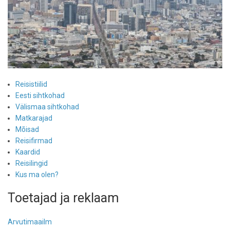
Reisistiilid
Eesti sihtkohad
Välismaa sihtkohad
Matkarajad
Mõisad
Reisifirmad
Kaardid
Reisilingid
Kus ma olen?
Toetajad ja reklaam
Arvutimaailm