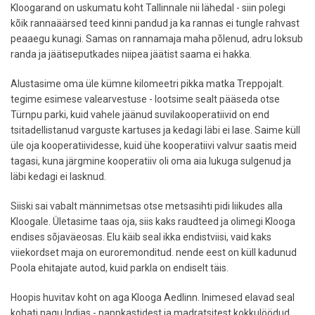
Kloogarand on uskumatu koht Tallinnale nii lähedal - siin polegi
kõik rannaäärsed teed kinni pandud ja ka rannas ei tungle rahvast
peaaegu kunagi. Samas on rannamaja maha põlenud, adru loksub
randa ja jäätiseputkades niipea jäätist saama ei hakka.
Alustasime oma üle kümne kilomeetri pikka matka Treppojalt.
tegime esimese valearvestuse - lootsime sealt pääseda otse
Türnpu parki, kuid vahele jäänud suvilakooperatiivid on end
tsitadellistanud varguste kartuses ja kedagi läbi ei lase. Saime küll
üle oja kooperatiividesse, kuid ühe kooperatiivi valvur saatis meid
tagasi, kuna järgmine kooperatiiv oli oma aia lukuga sulgenud ja
läbi kedagi ei lasknud.
Siiski sai vabalt männimetsas otse metsasihti pidi liikudes alla
Kloogale. Ületasime taas oja, siis kaks raudteed ja olimegi Klooga
endises sõjaväeosas. Elu käib seal ikka endistviisi, vaid kaks
viiekordset maja on euroremonditud. nende eest on küll kadunud
Poola ehitajate autod, kuid parkla on endiselt täis.
Hoopis huvitav koht on aga Klooga Aedlinn. Inimesed elavad seal
kohati nagu Indias - pappkastidest ja madratsitest kokkulöödud