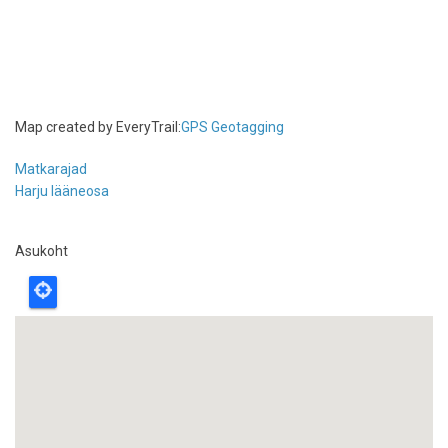
Map created by EveryTrail:
GPS Geotagging
Matkarajad
Harju lääneosa
Asukoht