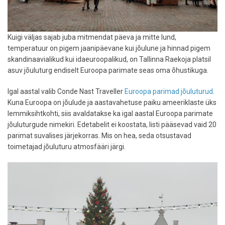
Kuigi väljas sajab juba mitmendat päeva ja mitte lund,
temperatuur on pigem jaanipäevane kui jõulune ja hinnad pigem
skandinaavialikud kui idaeuroopalikud, on Tallinna Raekoja platsil
asuv jõuluturg endiselt Euroopa parimate seas oma õhustikuga.
Igal aastal valib Conde Nast Traveller
Euroopa parimad jõuluturud
.
Kuna Euroopa on jõulude ja aastavahetuse paiku ameeriklaste üks
lemmiksihtkohti, siis avaldatakse ka igal aastal Euroopa parimate
jõuluturgude nimekiri. Edetabelit ei koostata, listi pääsevad vaid 20
parimat suvalises järjekorras. Mis on hea, seda otsustavad
toimetajad jõuluturu atmosfääri järgi.