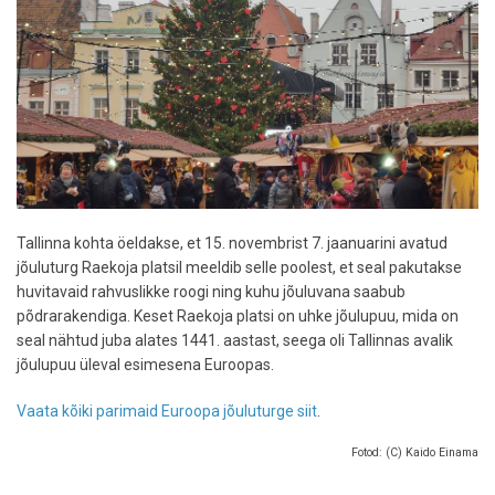
Tallinna kohta öeldakse, et 15. novembrist 7. jaanuarini avatud
jõuluturg Raekoja platsil meeldib selle poolest, et seal pakutakse
huvitavaid rahvuslikke roogi ning kuhu jõuluvana saabub
põdrarakendiga. Keset Raekoja platsi on uhke jõulupuu, mida on
seal nähtud juba alates 1441. aastast, seega oli Tallinnas avalik
jõulupuu üleval esimesena Euroopas.
Vaata kõiki parimaid Euroopa jõuluturge siit
.
Fotod: (C) Kaido Einama