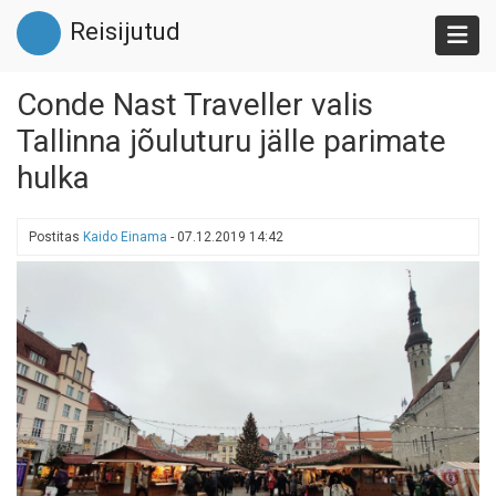
Liigu
Reisijutud
edasi
põhisisu
juurde
Conde Nast Traveller valis
Tallinna jõuluturu jälle parimate
hulka
Postitas
Kaido Einama
-
07.12.2019 14:42