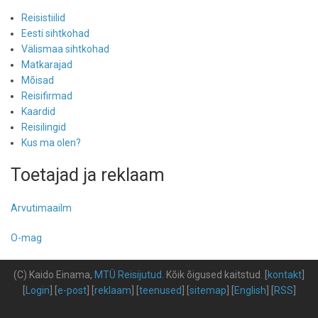
Reisistiilid
Eesti sihtkohad
Välismaa sihtkohad
Matkarajad
Mõisad
Reisifirmad
Kaardid
Reisilingid
Kus ma olen?
Toetajad ja reklaam
Arvutimaailm
O-mag
(C) Kaido Einama,
MTÜ Reisijutud
.
Kõik õigused kaitstud
.
[
kontakt
]
[
Login
] [
e-post
] [
reklaam
] [
teenused
] [
sitemap
] [
English
] [
RSS
]