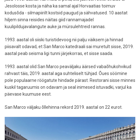
Jesolosse kosta ja näha ka samal ajal Horvaatias toimuv
kodusõda - silmapiirilt kostsid paugud ja sähvatused. 10 aastat
hiljem sinna reisides näitas giid rannamajadel
kuulipildujavalangute auke ja mürsulehtreid rannas.
1993. aastal oli siiski turistidevoog nii palju väiksem ja hinnad
piisavalt odavad, et San Marco katedraali sai muretult sisse, 2019.
aastal peab seisma ligi tunni järjekorras, et sisse saada.
1993. aastal olid San Marco peaväljaku äärsed vabaõhukohvikud
rahvast täis, 2019. aastal aga suhteliselt tühjad. Õues söömine
pole populaarne röögatute hindade pärast. Restorani sisse minnes
kuskil tagaruumis on odavam ja seal inimesed istuvadki, varjul ka
päevase kuumuse eest.
San Marco väljaku õllehinna rekord 2019. aastal on 22 eurot.