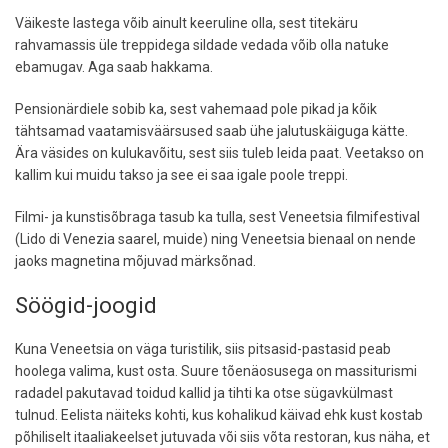
Väikeste lastega võib ainult keeruline olla, sest titekäru
rahvamassis üle treppidega sildade vedada võib olla natuke
ebamugav. Aga saab hakkama.
Pensionärdiele sobib ka, sest vahemaad pole pikad ja kõik
tähtsamad vaatamisväärsused saab ühe jalutuskäiguga kätte.
Ära väsides on kulukavõitu, sest siis tuleb leida paat. Veetakso on
kallim kui muidu takso ja see ei saa igale poole treppi.
Filmi- ja kunstisõbraga tasub ka tulla, sest Veneetsia filmifestival
(Lido di Venezia saarel, muide) ning Veneetsia bienaal on nende
jaoks magnetina mõjuvad märksõnad.
Söögid-joogid
Kuna Veneetsia on väga turistilik, siis pitsasid-pastasid peab
hoolega valima, kust osta. Suure tõenäosusega on massiturismi
radadel pakutavad toidud kallid ja tihti ka otse sügavkülmast
tulnud. Eelista näiteks kohti, kus kohalikud käivad ehk kust kostab
põhiliselt itaaliakeelset jutuvada või siis võta restoran, kus näha, et