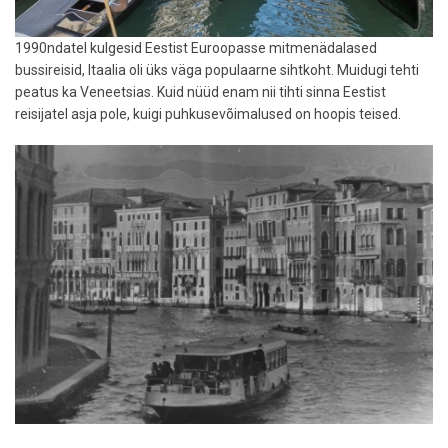
1990ndatel kulgesid Eestist Euroopasse mitmenädalased
bussireisid, Itaalia oli üks väga populaarne sihtkoht. Muidugi tehti
peatus ka Veneetsias. Kuid nüüd enam nii tihti sinna Eestist
reisijatel asja pole, kuigi puhkusevõimalused on hoopis teised.