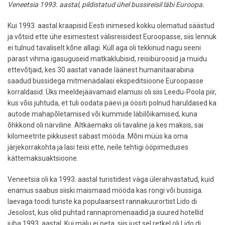
Veneetsia 1993. aastal, pildistatud ühel bussireisil läbi Euroopa.
Kui 1993. aastal kraapisid Eesti inimesed kokku olematud säästud
ja võtsid ette ühe esimestest välisreisidest Euroopasse, siis lennuk
ei tulnud tavaliselt kõne allagi. Küll aga oli tekkinud nagu seeni
pärast vihma igasuguseid matkaklubisid, reisibüroosid ja muidu
ettevõtjaid, kes 30 aastat vanade läänest humanitaarabina
saadud bussidega mitmenädalasi ekspeditsioone Euroopasse
korraldasid. Üks meeldejäävamaid elamusi oli siis Leedu-Poola piir,
kus võis juhtuda, et tuli oodata päevi ja öösiti polnud haruldased ka
autode mahapõletamised või kummide läbilõikamised, kuna
õhkkond oli närviline. Altkäemaks oli tavaline ja kes maksis, sai
kilomeetrite pikkusest sabast mööda. Mõni müüs ka oma
järjekorrakohta ja lasi teisi ette, neile tehtigi ööpimeduses
kättemaksuaktsioone.
Veneetsia oli ka 1993. aastal turistidest väga ülerahvastatud, kuid
enamus saabus siiski maismaad mööda kas rongi või bussiga.
laevaga toodi turiste ka populaarsest rannakuurortist Lido di
Jesolost, kus olid puhtad rannapromenaadid ja suured hotellid
juba 1993. aastal. Kui mälu ei peta, siis just sel retkel oli Lido di