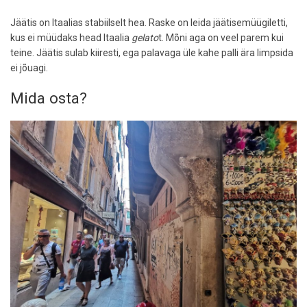
Jäätis on Itaalias stabiilselt hea. Raske on leida jäätisemüügiletti,
kus ei müüdaks head Itaalia
gelato
t. Mõni aga on veel parem kui
teine. Jäätis sulab kiiresti, ega palavaga üle kahe palli ära limpsida
ei jõuagi.
Mida osta?