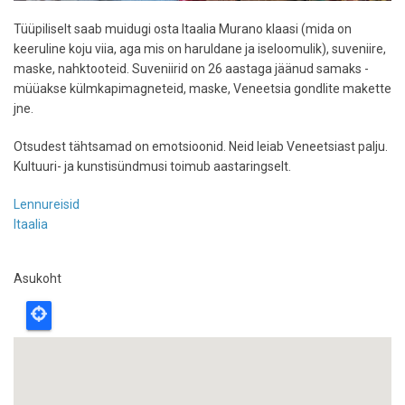
Tüüpiliselt saab muidugi osta Itaalia Murano klaasi (mida on
keeruline koju viia, aga mis on haruldane ja iseloomulik), suveniire,
maske, nahktooteid. Suveniirid on 26 aastaga jäänud samaks -
müüakse külmkapimagneteid, maske, Veneetsia gondlite makette
jne.
Otsudest tähtsamad on emotsioonid. Neid leiab Veneetsiast palju.
Kultuuri- ja kunstisündmusi toimub aastaringselt.
Lennureisid
Itaalia
Asukoht