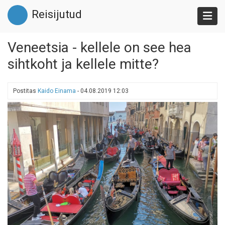
Liigu
Reisijutud
edasi
põhisisu
juurde
Veneetsia - kellele on see hea
sihtkoht ja kellele mitte?
Postitas
Kaido Einama
-
04.08.2019 12:03