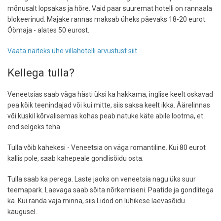
mõnusalt lopsakas ja hõre. Vaid paar suuremat hotelli on rannaala
blokeerinud. Majake rannas maksab üheks päevaks 18-20 eurot.
Öömaja - alates 50 eurost.
Vaata näiteks ühe villahotelli arvustust siit
.
Kellega tulla?
Veneetsias saab väga hästi üksi ka hakkama, inglise keelt oskavad
pea kõik teenindajad või kui mitte, siis saksa keelt ikka. Äärelinnas
või kuskil kõrvalisemas kohas peab natuke käte abile lootma, et
end selgeks teha.
Tulla võib kahekesi - Veneetsia on väga romantiline. Kui 80 eurot
kallis pole, saab kahepeale gondlisõidu osta.
Tulla saab ka perega. Laste jaoks on veneetsia nagu üks suur
teemapark. Laevaga saab sõita nõrkemiseni. Paatide ja gondlitega
ka. Kui randa vaja minna, siis Lidod on lühikese laevasõidu
kaugusel.