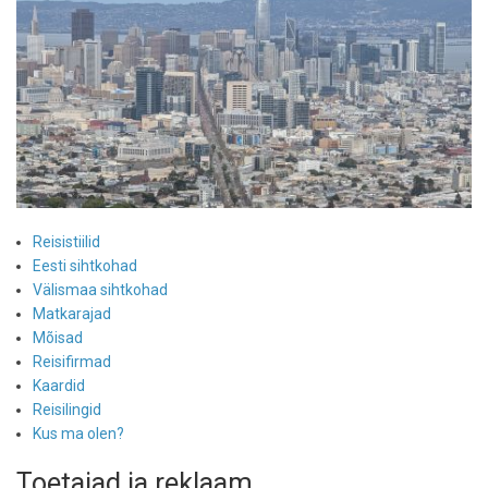
Reisistiilid
Eesti sihtkohad
Välismaa sihtkohad
Matkarajad
Mõisad
Reisifirmad
Kaardid
Reisilingid
Kus ma olen?
Toetajad ja reklaam