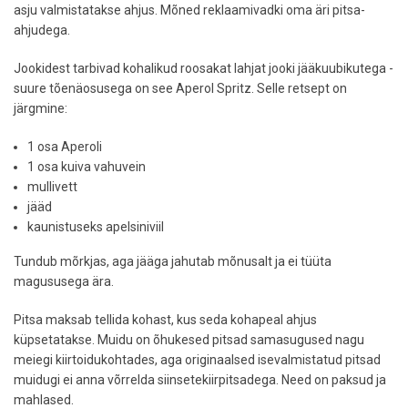
asju valmistatakse ahjus. Mõned reklaamivadki oma äri pitsa-
ahjudega.
Jookidest tarbivad kohalikud roosakat lahjat jooki jääkuubikutega -
suure tõenäosusega on see Aperol Spritz. Selle retsept on
järgmine:
1 osa Aperoli
1 osa kuiva vahuvein
mullivett
jääd
kaunistuseks apelsiniviil
Tundub mõrkjas, aga jääga jahutab mõnusalt ja ei tüüta
magususega ära.
Pitsa maksab tellida kohast, kus seda kohapeal ahjus
küpsetatakse. Muidu on õhukesed pitsad samasugused nagu
meiegi kiirtoidukohtades, aga originaalsed isevalmistatud pitsad
muidugi ei anna võrrelda siinsetekiirpitsadega. Need on paksud ja
mahlased.