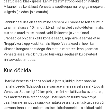
peatub isegi Idaekspress. Lähimatest metropolidest on näiteks
Milaano hea koht, kust Veneetsia raudteejaama rongiga mugavalt
kulgeda (ja edasi jala astuda).
Lennukiga tulles on saabumine erilisem kui mõnesse teise tuntud
turismimekasse. 10 minutit kõndimist ja oled vastuvõtuterminalis,
kus pole ootel mitte taksod, vaid liinilaevad ja veetaksod.
Erapaadiga on päris kallis kohale saada, aga kiire ja samas otse
"treppi", kui trepp kuskil kanalis lõpeb. Veetaksod ei hooli ka
kiirusepiirangust postidega tähistatud mereteel lennujaamast
Veneetsiasse, vaid kihutavad täiskäigul aeglaselt kulgevatest
liinilaevadest mööda.
Kus ööbida
Hotellid Veneetsia linnas on kallid ja täis, kuid puhata saab ka
näiteks Leedu Nida poolsaare sarnasel mereäärsel saarel - Lido di
Venezias. See on ligi 12 km pikk ja mõni km lai liivariba avameres,
mis ääristatud liivarandadega. Hotellides on ruumi rohkem ja
paarikümne minutiga saab iga natukese aja tagant sõita paadi või
laevaga linna. rand pole massiliselt kõrghooneid täis pikitud, vaid