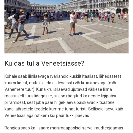
Kuidas tulla Veneetsiasse?
Kohale saab liinilaevaga (variandid kuskilt Itaaliast, lähedastest
kuurortidest, näiteks Lido di Jesolost) või kruiisilaevaga (mõni
Vahemere tuur). Kuna kruiisilaevad ujutavad väikese linna
massiliselt turistidega üle, siis on räägitud ka nende ligipääsu
piiramisest, sest juba paar hiigel-laeva paiskavad kitsastele
kanaliäärsetele teedele kümme tuhat turisti. Selliseid laevu käib
Veneetsias aga rohkem kui paar tükki päevas.
Rongiga saab ka - saare maismaapoolsel serval raudteejaamas