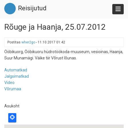
Liigu
Reisijutud
edasi
põhisisu
juurde
Rõuge ja Haanja, 25.07.2012
Postitas
wher2go
-
11.10.2017 01:42
Ööbikuorg, Ööbikuoru hüdrotöökoda-muuseum, vesioinas, Haanja,
Suur Munamägi. Väike tiir Võrust lõunas.
Automatkad
Jalgsimatkad
Video
Võrumaa
Asukoht