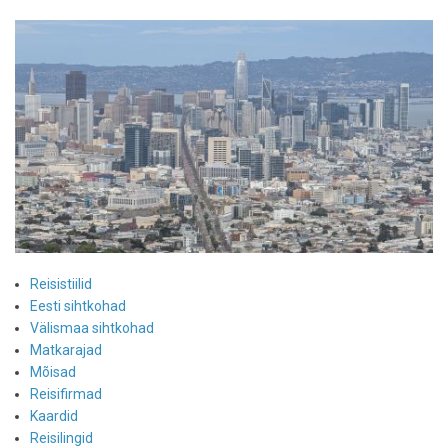
Reisistiilid
Eesti sihtkohad
Välismaa sihtkohad
Matkarajad
Mõisad
Reisifirmad
Kaardid
Reisilingid