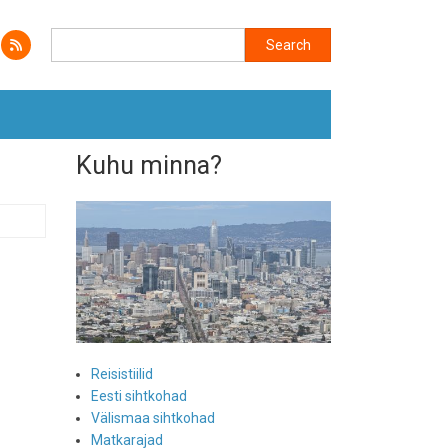
Search
Search
Kuhu minna?
Reisistiilid
Eesti sihtkohad
Välismaa sihtkohad
Matkarajad