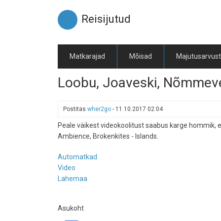
Liigu
edasi
Reisijutud
põhisisu
juurde
Matkarajad
Mõisad
Majutusarvus
Loobu, Joaveski, Nõmmeve
Postitas
wher2go
-
11.10.2017 02:04
Peale väikest videokoolitust saabus karge hommik, 
Ambience, Brokenkites - Islands.
Automatkad
Video
Lahemaa
Asukoht