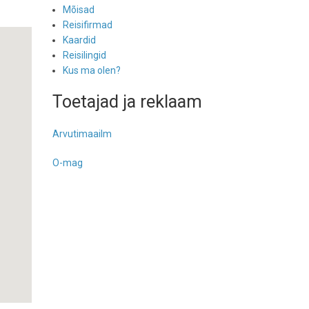
Mõisad
Reisifirmad
Kaardid
Reisilingid
Kus ma olen?
Toetajad ja reklaam
Arvutimaailm
O-mag