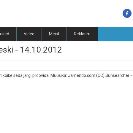
tused
Video
Meist
Reklaam
ski - 14.10.2012
et kõike seda järgi proovida. Muusika: Jamendo.com (CC) Sunsearcher -