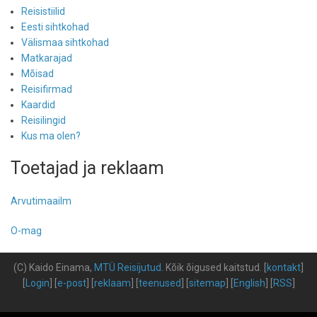
Reisistiilid
Eesti sihtkohad
Välismaa sihtkohad
Matkarajad
Mõisad
Reisifirmad
Kaardid
Reisilingid
Kus ma olen?
Toetajad ja reklaam
Arvutimaailm
O-mag
(C) Kaido Einama,
MTÜ Reisijutud
.
Kõik õigused kaitstud
.
[
kontakt
]
[
Login
] [
e-post
] [
reklaam
] [
teenused
] [
sitemap
] [
English
] [
RSS
]