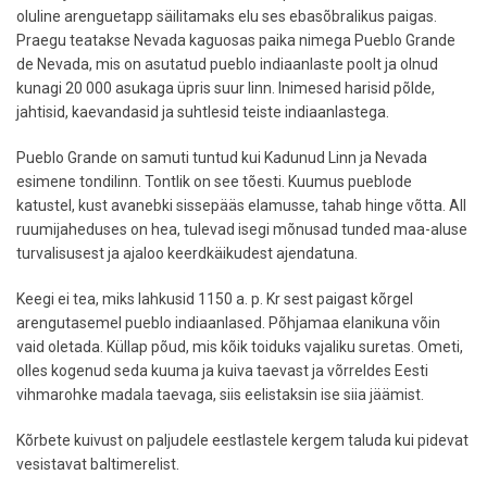
oluline arenguetapp säilitamaks elu ses ebasõbralikus paigas.
Praegu teatakse Nevada kaguosas paika nimega Pueblo Grande
de Nevada, mis on asutatud pueblo indiaanlaste poolt ja olnud
kunagi 20 000 asukaga üpris suur linn. Inimesed harisid põlde,
jahtisid, kaevandasid ja suhtlesid teiste indiaanlastega.
Pueblo Grande on samuti tuntud kui Kadunud Linn ja Nevada
esimene tondilinn. Tontlik on see tõesti. Kuumus pueblode
katustel, kust avanebki sissepääs elamusse, tahab hinge võtta. All
ruumijaheduses on hea, tulevad isegi mõnusad tunded maa-aluse
turvalisusest ja ajaloo keerdkäikudest ajendatuna.
Keegi ei tea, miks lahkusid 1150 a. p. Kr sest paigast kõrgel
arengutasemel pueblo indiaanlased. Põhjamaa elanikuna võin
vaid oletada. Küllap põud, mis kõik toiduks vajaliku suretas. Ometi,
olles kogenud seda kuuma ja kuiva taevast ja võrreldes Eesti
vihmarohke madala taevaga, siis eelistaksin ise siia jäämist.
Kõrbete kuivust on paljudele eestlastele kergem taluda kui pidevat
vesistavat baltimerelist.