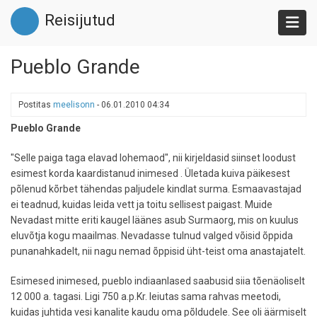
Liigu
Reisijutud
edasi
põhisisu
juurde
Pueblo Grande
Postitas
meelisonn
-
06.01.2010 04:34
Pueblo Grande
"Selle paiga taga elavad lohemaod", nii kirjeldasid siinset loodust
esimest korda kaardistanud inimesed . Ületada kuiva päikesest
põlenud kõrbet tähendas paljudele kindlat surma. Esmaavastajad
ei teadnud, kuidas leida vett ja toitu sellisest paigast. Muide
Nevadast mitte eriti kaugel läänes asub Surmaorg, mis on kuulus
eluvõtja kogu maailmas. Nevadasse tulnud valged võisid õppida
punanahkadelt, nii nagu nemad õppisid üht-teist oma anastajatelt.
Esimesed inimesed, pueblo indiaanlased saabusid siia tõenäoliselt
12 000 a. tagasi. Ligi 750 a.p.Kr. leiutas sama rahvas meetodi,
kuidas juhtida vesi kanalite kaudu oma põldudele. See oli äärmiselt