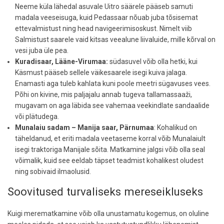
Neeme küla lähedal asuvale Uitro säärele pääseb samuti
madala veeseisuga, kuid Pedassaar nõuab juba tõsisemat
ettevalmistust ning head navigeerimisoskust. Nimelt viib
Salmistust saarele vaid kitsas veealune liivaluide, mille kõrval on
vesi juba üle pea.
Kuradisaar, Lääne-Virumaa:
südasuvel võib olla hetki, kui
Käsmust pääseb sellele väikesaarele isegi kuiva jalaga.
Enamasti aga tuleb kahlata kuni poole meetri sügavuses vees.
Põhi on kivine, mis paljajalu annab tugeva tallamassaaži,
mugavam on aga läbida see vahemaa veekindlate sandaalide
või plätudega.
Munalaiu sadam – Manija saar, Pärnumaa
: Kohalikud on
täheldanud, et eriti madala veetaseme korral võib Munalaiult
isegi traktoriga Manijale sõita. Matkamine jalgsi võib olla seal
võimalik, kuid see eeldab täpset teadmist kohalikest oludest
ning sobivaid ilmaolusid.
Soovitused turvaliseks mereseikluseks
Kuigi merematkamine võib olla unustamatu kogemus, on oluline