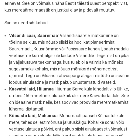
erinevat. See on võimalus näha Eestit täiesti uuest perspektiivist,
kus mereäärne maastik on justkui elav ja pidevalt muutuv.
Siin on need sihtkohad.
Vilsandi saar, Saaremaa
: Vilsandi saarele matkamine on
tõeline seiklus, mis nõuab siiski ka hoolikat planeerimist.
Saaremaalt, Kuusnõmme või Papissaare kandist, saab madala
veetaseme korral jalgsi üle laidude Vilsandile. Tegemist on pika
ja väljakutsuva teekonnaga, kus tuleb olla valmis ka mõneks
sügavamaks kohaks, mis nõuab mõnikord mõnemeetrist
ujumist. Tegu on Vilsandi rahvuspargi alaga, mistõttu on sealne
loodus ainulaadne ja matk pakub unustamatuid vaateid.
Kaevatsi laid, Hiiumaa
: Hiiumaa Sarve küla lähedalt viib lühike,
umbes 450-meetrine jalutuskäik üle mere Kaevatsi laidule. See
on ideaalne matk neile, kes soovivad proovida merematkamist
lühemal distantsil.
Kõinastu laid, Muhumaa
: Muhumaalt pääseb Kõinastule üle
mere, tehes sellest mõnusa jalutuskäigu. Kohalike sõnul võib
veetase ulatuda põlvini, ent pakub siiski ainulaadset võimalust
avastada saare eluolu. Mõnikord saab laiule lausa autoga või