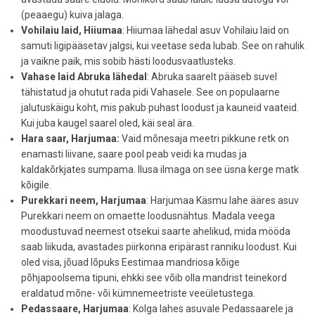
(peaaegu) kuiva jalaga.
Vohilaiu laid, Hiiumaa
: Hiiumaa lähedal asuv Vohilaiu laid on
samuti ligipääsetav jalgsi, kui veetase seda lubab. See on rahulik
ja vaikne paik, mis sobib hästi loodusvaatlusteks.
Vahase laid Abruka lähedal
: Abruka saarelt pääseb suvel
tähistatud ja ohutut rada pidi Vahasele. See on populaarne
jalutuskäigu koht, mis pakub puhast loodust ja kauneid vaateid.
Kui juba kaugel saarel oled, käi seal ära.
Hara saar, Harjumaa:
Vaid mõnesaja meetri pikkune retk on
enamasti liivane, saare pool peab veidi ka mudas ja
kaldakõrkjates sumpama. Ilusa ilmaga on see üsna kerge matk
kõigile.
Purekkari neem, Harjumaa
: Harjumaa Käsmu lahe ääres asuv
Purekkari neem on omaette loodusnähtus. Madala veega
moodustuvad neemest otsekui saarte ahelikud, mida mööda
saab liikuda, avastades piirkonna eripärast ranniku loodust. Kui
oled visa, jõuad lõpuks Eestimaa mandriosa kõige
põhjapoolsema tipuni, ehkki see võib olla mandrist teinekord
eraldatud mõne- või kümnemeetriste veeületustega.
Pedassaare, Harjumaa
: Kolga lahes asuvale Pedassaarele ja