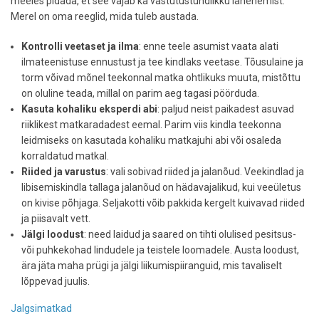
meeles pidada, et see vajab ka vastutustundlikku lähenemist.
Merel on oma reeglid, mida tuleb austada.
Kontrolli veetaset ja ilma
: enne teele asumist vaata alati
ilmateenistuse ennustust ja tee kindlaks veetase. Tõusulaine ja
torm võivad mõnel teekonnal matka ohtlikuks muuta, mistõttu
on oluline teada, millal on parim aeg tagasi pöörduda.
Kasuta kohaliku eksperdi abi
: paljud neist paikadest asuvad
riiklikest matkaradadest eemal. Parim viis kindla teekonna
leidmiseks on kasutada kohaliku matkajuhi abi või osaleda
korraldatud matkal.
Riided ja varustus
: vali sobivad riided ja jalanõud. Veekindlad ja
libisemiskindla tallaga jalanõud on hädavajalikud, kui veeületus
on kivise põhjaga. Seljakotti võib pakkida kergelt kuivavad riided
ja piisavalt vett.
Jälgi loodust
: need laidud ja saared on tihti olulised pesitsus-
või puhkekohad lindudele ja teistele loomadele. Austa loodust,
ära jäta maha prügi ja jälgi liikumispiiranguid, mis tavaliselt
lõppevad juulis.
Jalgsimatkad