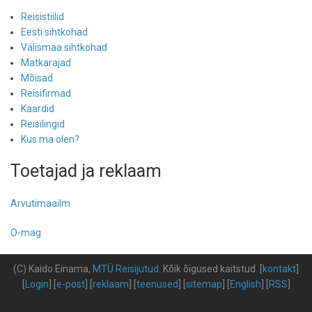
Reisistiilid
Eesti sihtkohad
Välismaa sihtkohad
Matkarajad
Mõisad
Reisifirmad
Kaardid
Reisilingid
Kus ma olen?
Toetajad ja reklaam
Arvutimaailm
O-mag
(C) Kaido Einama,
MTÜ Reisijutud
.
Kõik õigused kaitstud
.
[
kontakt
]
[
Login
] [
e-post
] [
reklaam
] [
teenused
] [
sitemap
] [
English
] [
RSS
]