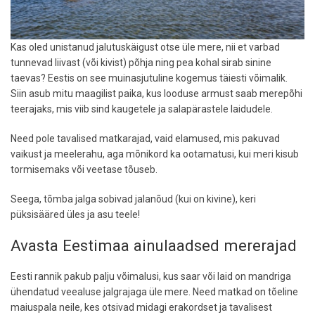
Kas oled unistanud jalutuskäigust otse üle mere, nii et varbad
tunnevad liivast (või kivist) põhja ning pea kohal sirab sinine
taevas? Eestis on see muinasjutuline kogemus täiesti võimalik.
Siin asub mitu maagilist paika, kus looduse armust saab merepõhi
teerajaks, mis viib sind kaugetele ja salapärastele laidudele.
Need pole tavalised matkarajad, vaid elamused, mis pakuvad
vaikust ja meelerahu, aga mõnikord ka ootamatusi, kui meri kisub
tormisemaks või veetase tõuseb.
Seega, tõmba jalga sobivad jalanõud (kui on kivine), keri
püksisääred üles ja asu teele!
Avasta Eestimaa ainulaadsed mererajad
Eesti rannik pakub palju võimalusi, kus saar või laid on mandriga
ühendatud veealuse jalgrajaga üle mere. Need matkad on tõeline
maiuspala neile, kes otsivad midagi erakordset ja tavalisest