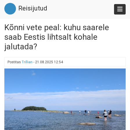
Liigu
Reisijutud
edasi
põhisisu
juurde
Kõnni vete peal: kuhu saarele
saab Eestis lihtsalt kohale
jalutada?
Postitas
Trillian
-
21.08.2025 12:54