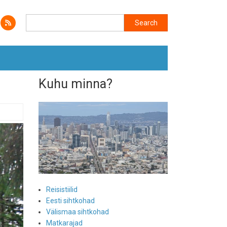
Search
Search
Kuhu minna?
Reisistiilid
Eesti sihtkohad
Välismaa sihtkohad
Matkarajad