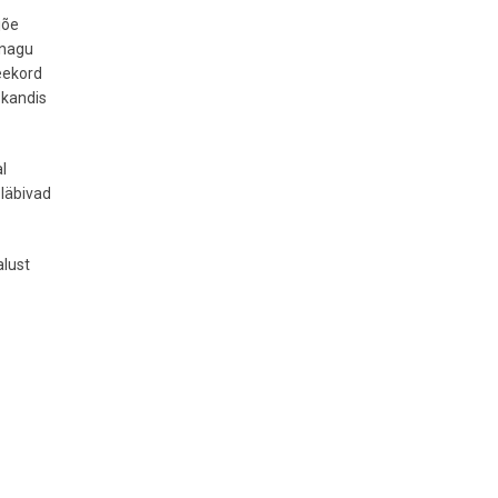
jõe
 nagu
seekord
a kandis
l
läbivad
alust