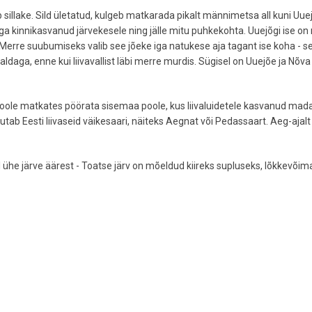
ib sillake. Sild ületatud, kulgeb matkarada pikalt männimetsa all kuni Uue
ga kinnikasvanud järvekesele ning jälle mitu puhkekohta. Uuejõgi ise on
. Merre suubumiseks valib see jõeke iga natukese aja tagant ise koha - 
kaldaga, enne kui liivavallist läbi merre murdis. Sügisel on Uuejõe ja Nõv
 poole matkates pöörata sisemaa poole, kus liivaluidetele kasvanud mada
esti liivaseid väikesaari, näiteks Aegnat või Pedassaart. Aeg-ajalt 
ühe järve äärest - Toatse järv on mõeldud kiireks supluseks, lõkkevõim