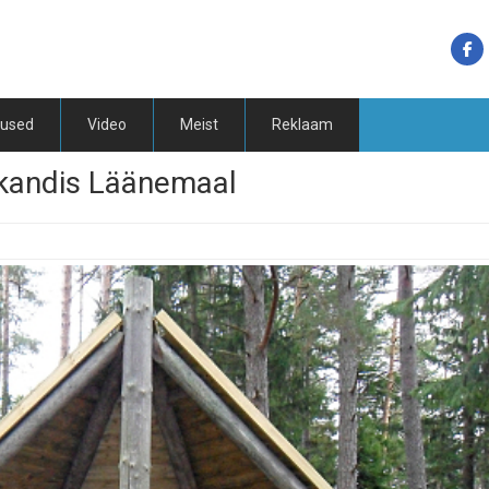
tused
Video
Meist
Reklaam
kandis Läänemaal