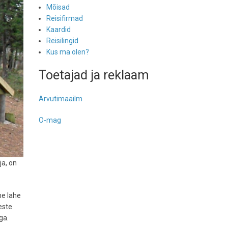
Mõisad
Reisifirmad
Kaardid
Reisilingid
Kus ma olen?
Toetajad ja reklaam
Arvutimaailm
O-mag
ja, on
me lahe
este
aga.