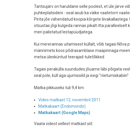
Tantsujärv on haruldane selle poolest, et üle järve vi
puhkeplatsideni - seal asub ka väike vaatetorn vaate
Pirita jõe vähendatud koopia kõrgete liivakallastega
otsustas jõgi kulgeda rannas pikalt itta paralleelselt 
meri palistatud lestapüüdjatega.
Kui mererannas uitamisest küllalt, võib tagasi Nõva
männimets koos põdrasamblase maapinnaga meenutab E
metsa ülesküntud teerajad-tuletõkked.
Tagasi perakülla suundudes jõuame läbi põigata veel 
seal pole, küll aga ujumissild ja isegi "riietumiskabiin".
Matka pikkuseks tuli 9,4 km.
Video matkast 12. novembril 2011
Matkakaart (Endomondo)
Matkakaart (Google Maps)
Vaata videot sellest matkast siit: