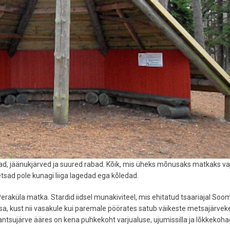
iivad, jäänukjärved ja suured rabad. Kõik, mis üheks mõnusaks matkaks va
tsad pole kunagi liiga lagedad ega kõledad.
raküla matka. Stardid iidsel munakiviteel, mis ehitatud tsaariajal Soo
a, kust nii vasakule kui paremale pöörates satub väikeste metsajärvek
antsujärve ääres on kena puhkekoht varjualuse, ujumissilla ja lõkkekoh