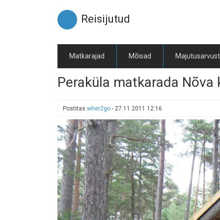
Liigu
edasi
Reisijutud
põhisisu
juurde
Matkarajad
Mõisad
Majutusarvus
Peraküla matkarada Nõva 
Postitas
wher2go
-
27.11.2011 12:16