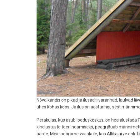
Nõva kandis on pikad ja ilusad liivarannad, laulvad l
ühes kohas koos. Ja ilus on aastaringi, sest männime
Perakülas, kus asub looduskeskus, on hea alustada Pe
kindlustuste teenindamiseks, peagi jõuab männimets
äärde. Meie pöörame vasakule, kus Allikajärve ehk T