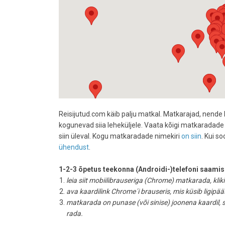
Reisijutud.com käib palju matkal. Matkarajad, nende 
kogunevad siia leheküljele. Vaata kõigi matkaradade
siin üleval. Kogu matkaradade nimekiri
on siin
. Kui s
ühendust
.
1-2-3 õpetus teekonna (Androidi-)telefoni saamis
leia siit mobiilibrauseriga (Chrome) matkarada, kliki
ava kaardilink Chrome´i brauseris, mis küsib ligipä
matkarada on punase (või sinise) joonena kaardil,
rada.