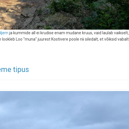
iljem
ja kummide all ei krudise enam mudane kruus, vaid laulab vaikselt,
ee lookleb Loo "muna" juurest Kostivere poole nii siledalt, et võiksid vabal
eme tipus