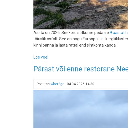
Aasta on 2026. Seekord sõtkume pedaale
9 aastat h
täiuslik asfalt. See on nagu Euroopa Liit: kergliiklust
kinni panna ja lasta rattal end sihtkohta kanda.
Loe veel
-
Jägala
Pärast või enne restorane Ne
joani
ja
tagasi
Postitas
wher2go
-
04.04.2026 14:30
rattaga
mööda
asfalti