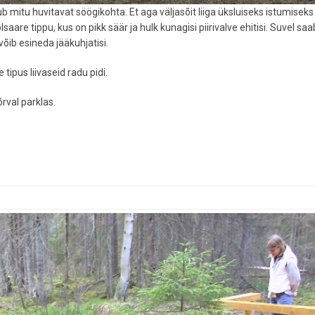
ub mitu huvitavat söögikohta. Et aga väljasõit liiga üksluiseks istumiseks 
are tippu, kus on pikk säär ja hulk kunagisi piirivalve ehitisi. Suvel saa
võib esineda jääkuhjatisi.
ipus liivaseid radu pidi.
rval parklas.