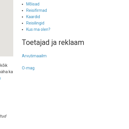
Mõisad
Reisifirmad
Kaardid
Reisilingid
Kus ma olen?
Toetajad ja reklaam
Arvutimaailm
 kõik
O-mag
näha ka
s
itud