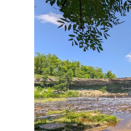
põnev
loodusrada