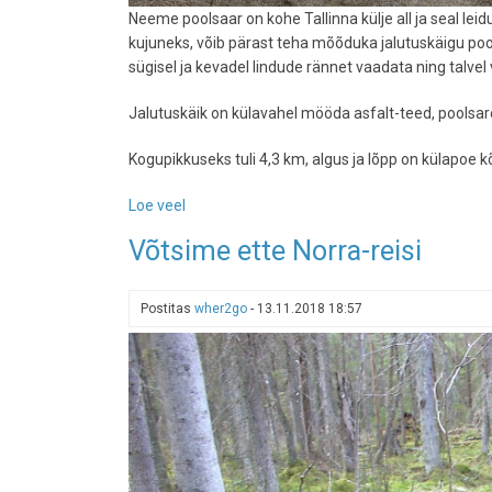
Neeme poolsaar on kohe Tallinna külje all ja seal leid
kujuneks, võib pärast teha mõõduka jalutuskäigu poolsa
sügisel ja kevadel lindude rännet vaadata ning talvel 
Jalutuskäik on külavahel mööda asfalt-teed, poolsare t
Kogupikkuseks tuli 4,3 km, algus ja lõpp on külapoe kõ
Loe veel
-
Pärast
Võtsime ette Norra-reisi
või
enne
restorane
Postitas
wher2go
-
13.11.2018 18:57
Neeme
tipus