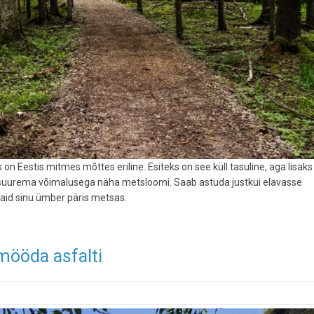
s on Eestis mitmes mõttes eriline. Esiteks on see küll tasuline, aga lisaks
a suurema võimalusega näha metsloomi. Saab astuda justkui elavasse
vaid sinu ümber päris metsas.
 mööda asfalti