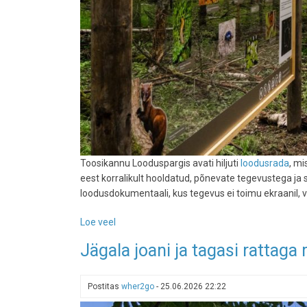
Toosikannu Looduspargis avati hiljuti
loodusrada
, mi
eest korralikult hooldatud, põnevate tegevustega j
loodusdokumentaali, kus tegevus ei toimu ekraanil, 
Loe veel
-
Toosikannul
Jägala joani ja tagasi rattaga
avas
väravad
4,5-
Postitas
wher2go
-
25.06.2026 22:22
kilomeetrine