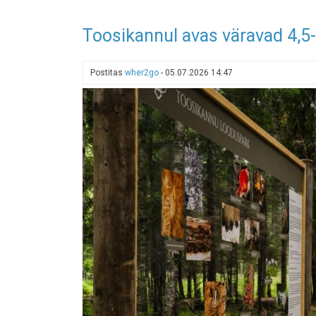
Toosikannul avas väravad 4,5
Postitas
wher2go
-
05.07.2026 14:47