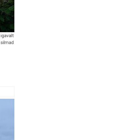
 igavalt
t silmad