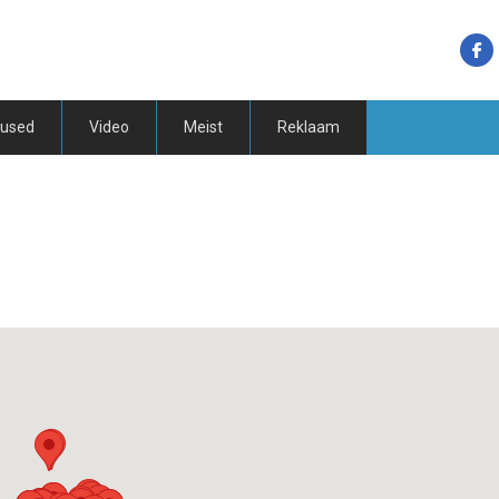
tused
Video
Meist
Reklaam