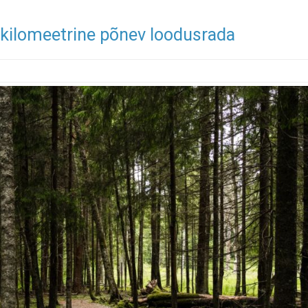
-kilomeetrine põnev loodusrada