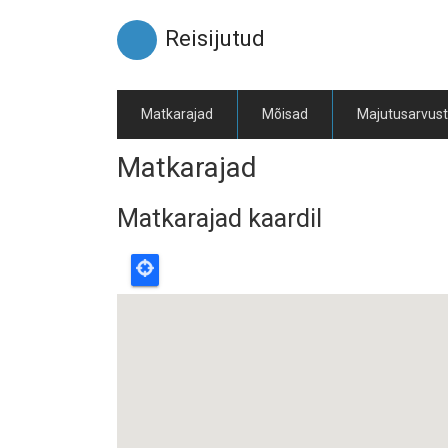
Liigu
edasi
Reisijutud
põhisisu
juurde
Matkarajad
Mõisad
Majutusarvus
Matkarajad
Matkarajad kaardil