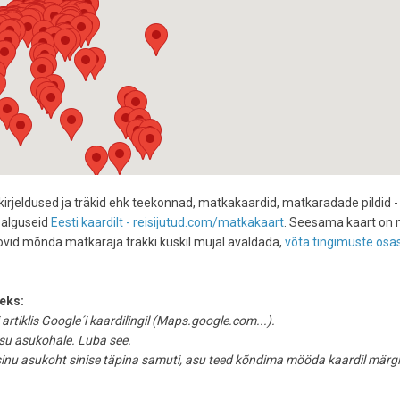
kirjeldused ja träkid ehk teekonnad, matkakaardid, matkaradade pildid -
 alguseid
Eesti kaardilt - reisijutud.com/matkakaart
. Seesama kaart on 
oovid mõnda matkaraja träkki kuskil mujal avaldada,
võta tingimuste osa
eks:
 artiklis Google´i kaardilingil (Maps.google.com...).
äsu asukohale. Luba see.
 sinu asukoht sinise täpina samuti, asu teed kõndima mööda kaardil märg