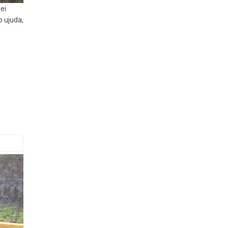
ei
b ujuda,