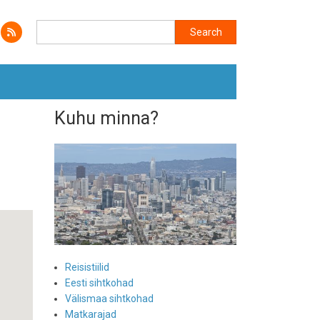
Search
Search
Kuhu minna?
Reisistiilid
Eesti sihtkohad
Välismaa sihtkohad
Matkarajad