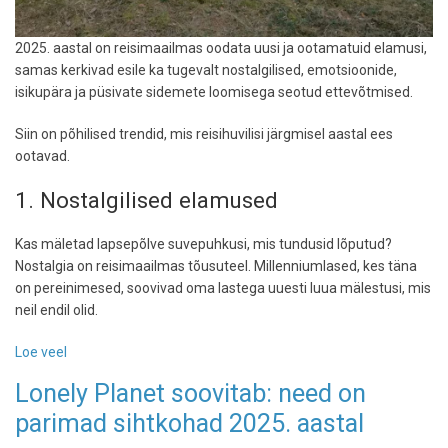
2025. aastal on reisimaailmas oodata uusi ja ootamatuid elamusi,
samas kerkivad esile ka tugevalt nostalgilised, emotsioonide,
isikupära ja püsivate sidemete loomisega seotud ettevõtmised.
Siin on põhilised trendid, mis reisihuvilisi järgmisel aastal ees
ootavad.
1. Nostalgilised elamused
Kas mäletad lapsepõlve suvepuhkusi, mis tundusid lõputud?
Nostalgia on reisimaailmas tõusuteel. Millenniumlased, kes täna
on pereinimesed, soovivad oma lastega uuesti luua mälestusi, mis
neil endil olid.
Loe veel
-
Reisitrendid
Lonely Planet soovitab: need on
2025.
parimad sihtkohad 2025. aastal
aastal:
kuidas