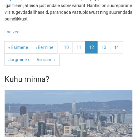
igal treenijal leida just endale sobiv variant. Hantlid on suurepärane
viis tugevdada lihaseid, parandada vastupidavust ning suurendada
paindlikkust.
Loe veel
-
Hantlid:
Pagination
…
…
sinu
Esimene
« Esimene
Eelmine
‹ Eelmine
Page
10
Page
11
Eesolev
12
Page
13
Page
14
igapäevane
leht
leht
leht
treeningpartner
Järgmine
Järgmine ›
Viimane
Viimane »
leht
leht
Kuhu minna?