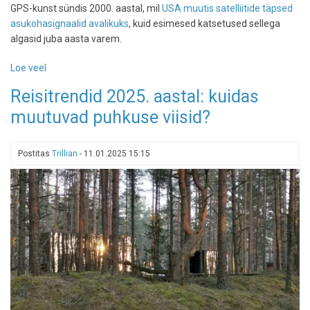
GPS-kunst sündis 2000. aastal, mil
USA muutis satelliitide täpsed
asukohasignaalid avalikuks
, kuid esimesed katsetused sellega
algasid juba aasta varem.
Loe veel
-
GPS-
Reisitrendid 2025. aastal: kuidas
kunst:
muutuvad puhkuse viisid?
liikumine
kaardile
kunstilisi
Postitas
Trillian
-
11.01.2025 15:15
jälgi
jättes