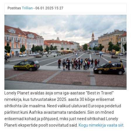
muutuvad
Postitas
Trillian
-
06.01.2025 15:27
puhkuse
viisid?
Lonely Planet avaldas äsja oma iga-aastase "Best in Travel"
nimekirja, kus tutvustatakse 2025. aasta 30 kõige erilisemat
sihtkohta üle maailma. Need valikud ulatuvad Euroopa peidetud
pärlitest kuni Aafrika avastamata randadeni. Siin on mõned
erilisemad kohad ja põhjused, miks just need sihtkohad Lonely
Planeti ekspertide poolt soovitatud said.
Kogu nimekirja vaata siit
.