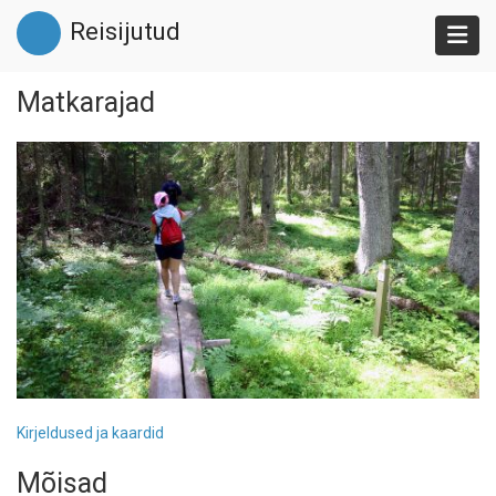
Liigu
Reisijutud
edasi
põhisisu
juurde
Matkarajad
Kirjeldused ja kaardid
Mõisad