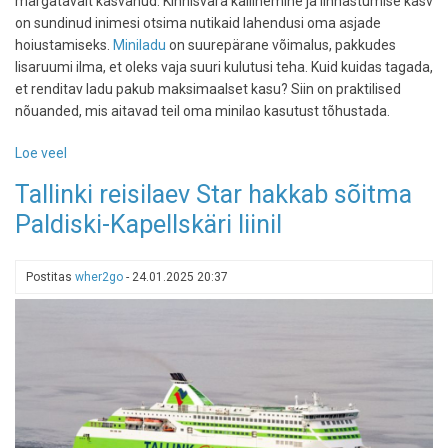
märgatavalt kasvanud. Kinnisvara kallinemine ja linnastumise kasv
on sundinud inimesi otsima nutikaid lahendusi oma asjade
hoiustamiseks.
Miniladu
on suurepärane võimalus, pakkudes
lisaruumi ilma, et oleks vaja suuri kulutusi teha. Kuid kuidas tagada,
et renditav ladu pakub maksimaalset kasu? Siin on praktilised
nõuanded, mis aitavad teil oma minilao kasutust tõhustada.
Loe veel
-
Maksimeeri
Tallinki reisilaev Star hakkab sõitma
miniladu
Paldiski-Kapellskäri liinil
Tallinnas:
tõhusad
nõuanded
Postitas
wher2go
-
24.01.2025 20:37
ruumi
optimaalseks
kasutamiseks