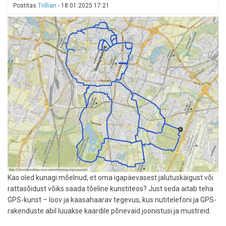
Postitas
Trillian
-
18.01.2025 17:21
Paldiski-
Kapellskäri
liinil
Kas oled kunagi mõelnud, et oma igapäevasest jalutuskäigust või
rattasõidust võiks saada tõeline kunstiteos? Just seda aitab teha
GPS-kunst – loov ja kaasahaarav tegevus, kus nutitelefoni ja GPS-
rakenduste abil luuakse kaardile põnevaid joonistusi ja mustreid.