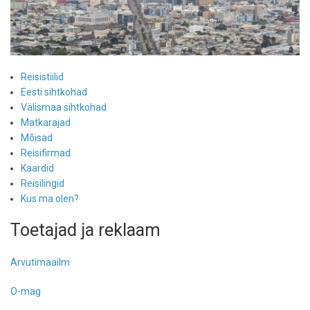
Reisistiilid
Eesti sihtkohad
Välismaa sihtkohad
Matkarajad
Mõisad
Reisifirmad
Kaardid
Reisilingid
Kus ma olen?
Toetajad ja reklaam
Arvutimaailm
O-mag