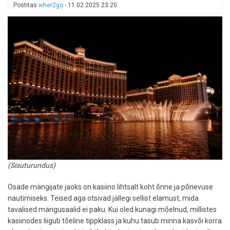
Postitas
wher2go
-
11.02.2025 23:20
(Sisuturundus)
Osade mängijate jaoks on kasiino lihtsalt koht õnne ja põnevuse
nautimiseks. Teised aga otsivad jällegi sellist elamust, mida
tavalised mängusaalid ei paku. Kui oled kunagi mõelnud, millistes
kasiinodes liigub tõeline tippklass ja kuhu tasub minna kasvõi korra