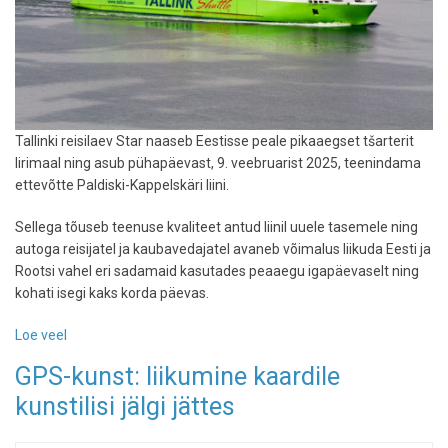
Tallinki reisilaev Star naaseb Eestisse peale pikaaegset tšarterit
Iirimaal ning asub pühapäevast, 9. veebruarist 2025, teenindama
ettevõtte Paldiski-Kappelskäri liini.
Sellega tõuseb teenuse kvaliteet antud liinil uuele tasemele ning
autoga reisijatel ja kaubavedajatel avaneb võimalus liikuda Eesti ja
Rootsi vahel eri sadamaid kasutades peaaegu igapäevaselt ning
kohati isegi kaks korda päevas.
Loe veel
-
Tallinki
GPS-kunst: liikumine kaardile
reisilaev
kunstilisi jälgi jättes
Star
hakkab
sõitma