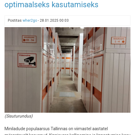
"alasti
optimaalseks kasutamiseks
lendamine"
–
kas
Postitas
wher2go
-
28.01.2025 00:03
uus
trend
või
tüng?
(Sisuturundus)
Miniladude populaarsus Tallinnas on viimastel aastatel