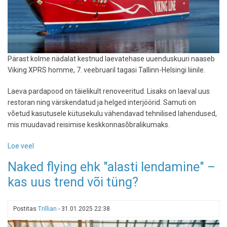
Pärast kolme nädalat kestnud laevatehase uuenduskuuri naaseb
Viking XPRS homme, 7. veebruaril tagasi Tallinn-Helsingi liinile.
Laeva pardapood on täielikult renoveeritud. Lisaks on laeval uus
restoran ning värskendatud ja helged interjöörid. Samuti on
võetud kasutusele kütusekulu vähendavad tehnilised lahendused,
mis muudavad reisimise keskkonnasõbralikumaks.
Loe veel
-
Viking
Naked flying ehk "alasti lendamine" –
XPRS
kas uus trend või tüng?
naaseb
pärast
põhjalikku
Postitas
Trillian
-
31.01.2025 22:38
hooldus-
ja