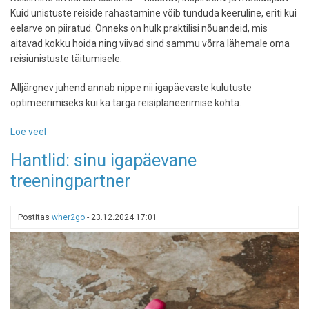
Kuid unistuste reiside rahastamine võib tunduda keeruline, eriti kui
eelarve on piiratud. Õnneks on hulk praktilisi nõuandeid, mis
aitavad kokku hoida ning viivad sind sammu võrra lähemale oma
reisiunistuste täitumisele.
Alljärgnev juhend annab nippe nii igapäevaste kulutuste
optimeerimiseks kui ka targa reisiplaneerimise kohta.
Loe veel
-
Lihtsad
Hantlid: sinu igapäevane
säästunipid:
treeningpartner
kuidas
nutikalt
reisiks
Postitas
wher2go
-
23.12.2024 17:01
koguda
ja
rännates
kokku
hoida?