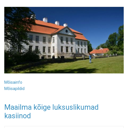
Mõisainfo
Mõisapildid
Maailma kõige luksuslikumad
kasiinod