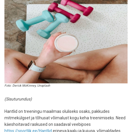
Foto: Derick McKinney, Unsplash
(Sisuturundus)
Hantlid on treeningu maailmas oluliseks osaks, pakkudes
mitmekülgset ja tõhusat võimalust kogu keha treenimiseks. Need
käeshoitavad raskused on saadaval veebipoes
https://sportlik.ee/Hantlid
erineva kaalu ja kujuga, võimaldades