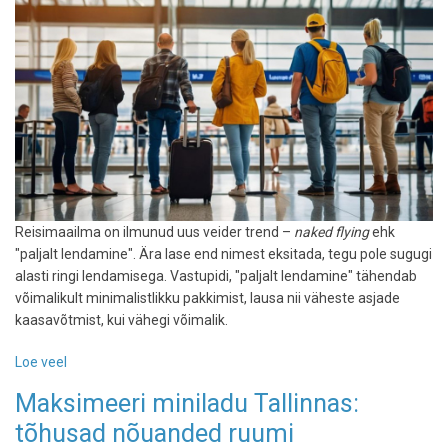
uuenduskuuri
Tallinn–
Helsingi
liinile
Reisimaailma on ilmunud uus veider trend –
naked flying
ehk
"paljalt lendamine". Ära lase end nimest eksitada, tegu pole sugugi
alasti ringi lendamisega. Vastupidi, "paljalt lendamine" tähendab
võimalikult minimalistlikku pakkimist, lausa nii väheste asjade
kaasavõtmist, kui vähegi võimalik.
Loe veel
-
Naked
Maksimeeri miniladu Tallinnas:
flying
tõhusad nõuanded ruumi
ehk