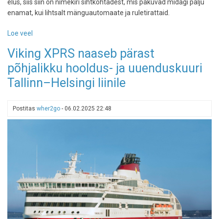
elus, siis siin on nimekiri sihtkohtadest, mis pakuvad midagi palju
enamat, kui lihtsalt mänguautomaate ja ruletirattaid.
Loe veel
-
Maailma
Viking XPRS naaseb pärast
kõige
põhjalikku hooldus- ja uuenduskuuri
luksuslikumad
kasiinod
Tallinn–Helsingi liinile
Postitas
wher2go
-
06.02.2025 22:48