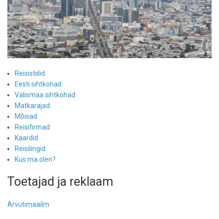
Reisistiilid
Eesti sihtkohad
Välismaa sihtkohad
Matkarajad
Mõisad
Reisifirmad
Kaardid
Reisilingid
Kus ma olen?
Toetajad ja reklaam
Arvutimaailm