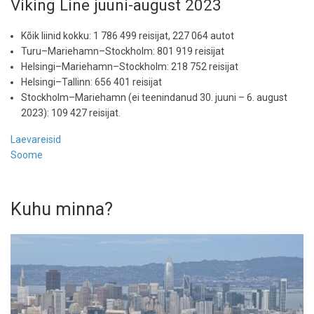
Viking Line juuni-august 2023
Kõik liinid kokku: 1 786 499 reisijat, 227 064 autot
Turu–Mariehamn–Stockholm: 801 919 reisijat
Helsingi–Mariehamn–Stockholm: 218 752 reisijat
Helsingi–Tallinn: 656 401 reisijat
Stockholm–Mariehamn (ei teenindanud 30. juuni – 6. august
2023): 109 427 reisijat.
Laevareisid
Soome
Kuhu minna?