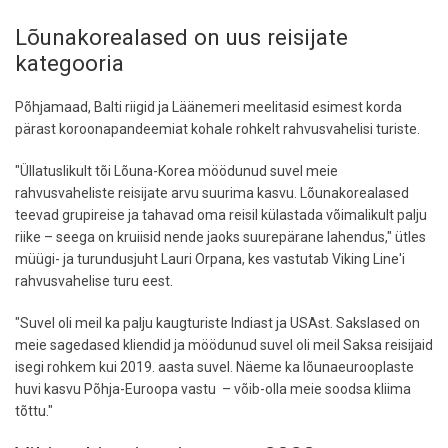
Lõunakorealased on uus reisijate
kategooria
Põhjamaad, Balti riigid ja Läänemeri meelitasid esimest korda
pärast koroonapandeemiat kohale rohkelt rahvusvahelisi turiste.
"Üllatuslikult tõi Lõuna-Korea möödunud suvel meie
rahvusvaheliste reisijate arvu suurima kasvu. Lõunakorealased
teevad grupireise ja tahavad oma reisil külastada võimalikult palju
riike – seega on kruiisid nende jaoks suurepärane lahendus," ütles
müügi- ja turundusjuht Lauri Orpana, kes vastutab Viking Line'i
rahvusvahelise turu eest.
"Suvel oli meil ka palju kaugturiste Indiast ja USAst. Sakslased on
meie sagedased kliendid ja möödunud suvel oli meil Saksa reisijaid
isegi rohkem kui 2019. aasta suvel. Näeme ka lõunaeurooplaste
huvi kasvu Põhja-Euroopa vastu – võib-olla meie soodsa kliima
tõttu."