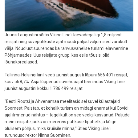
Juunist augustini sõitis Viking Line'i laevadega ligi 1,8 miljonit
reisijat ning suvepuhkuste ajal müüdi paljud väljumised varakult
välja. Nõudlust suurendas ka rahvusvahelise turismi elavnemine
Põhjamaades. Uus reisijate grupp, kes esile tõusis, olid
lõunakorealased.
Tallinna-Helsingi liinil veeti juunist augusti lõpuni 656 401 reisijat,
kasv oli 8,7%. Äsja lõppenud suvehooajal teenindas Viking Line
juunist augustini kokku 1 786 499 reisijat.
"Eesti, Rootsi ja Ahvenamaa meelitasid sel suvel külastajaid
Soomest. Paistab, et kohalik turism on midagi enamat kui Covidi
ajal ilmnenud nähtus – tegelikult on see veelgi kasvanud. Paljude
meie reisijate jaoks on merereis puhkuse tipphetk ja kõige
olulisem põhjus, miks kruiisile minna," ütles Viking Line'i
turundusdirektor Ninna Suominen.