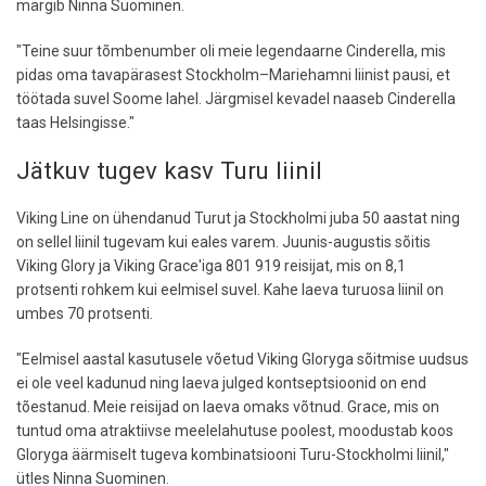
märgib Ninna Suominen.
"Teine suur tõmbenumber oli meie legendaarne Cinderella, mis
pidas oma tavapärasest Stockholm–Mariehamni liinist pausi, et
töötada suvel Soome lahel. Järgmisel kevadel naaseb Cinderella
taas Helsingisse."
Jätkuv tugev kasv Turu liinil
Viking Line on ühendanud Turut ja Stockholmi juba 50 aastat ning
on sellel liinil tugevam kui eales varem. Juunis-augustis sõitis
Viking Glory ja Viking Grace'iga 801 919 reisijat, mis on 8,1
protsenti rohkem kui eelmisel suvel. Kahe laeva turuosa liinil on
umbes 70 protsenti.
"Eelmisel aastal kasutusele võetud Viking Gloryga sõitmise uudsus
ei ole veel kadunud ning laeva julged kontseptsioonid on end
tõestanud. Meie reisijad on laeva omaks võtnud. Grace, mis on
tuntud oma atraktiivse meelelahutuse poolest, moodustab koos
Gloryga äärmiselt tugeva kombinatsiooni Turu-Stockholmi liinil,"
ütles Ninna Suominen.