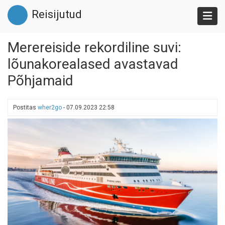
Liigu
Reisijutud
edasi
põhisisu
juurde
Merereiside rekordiline suvi:
lõunakorealased avastavad
Põhjamaid
Postitas
wher2go
-
07.09.2023 22:58