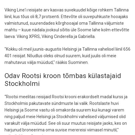
Viking Line'i reisijate arv kasvas suvekuudel kõige rohkem Tallinna
liinil, kus tõus oli 8,7 protsenti. Ettevõte oli suvepuhkuste hooajaks
valmistunud, suurendades kõrghooajal oma Tallinna väljumiste
mahtu – kuue nädala jooksul sõitis üle Soome lahe kolm ettevõtte
laeva: Viking XPRS, Viking Cinderella ja Gabriella.
"Kokku oli meil juunis-augustis Helsingi ja Tallinna vahelisel liinil 656
401 reisijat. Nõudlus oleks olnud suurem, kuid juulis oli meie
mahutavus välja müüdud," rääkis Suominen.
Odav Rootsi kroon tõmbas külastajaid
Stockholmi
“Rootsi meelitas reisijaid Rootsi krooni erakordselt madal kurss ja
Stockholmis pakutavate sündmuste lai valik. Rootslaste huvi
Helsingi ja Soome vastu oli omakorda suurem kui kunagi varem
ning paljud meie Helsingi ja Stockholmi vahelised väljumised olid
varakult välja müüdud. See oli suur muutus reisijate jaoks, kes on
harjunud broneerima oma suvise merereisi viimasel minutil,"