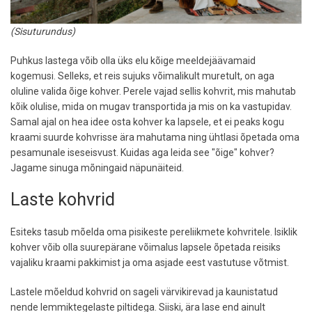
(Sisuturundus)
Puhkus lastega võib olla üks elu kõige meeldejäävamaid
kogemusi. Selleks, et reis sujuks võimalikult muretult, on aga
oluline valida õige kohver. Perele vajad sellis kohvrit, mis mahutab
kõik olulise, mida on mugav transportida ja mis on ka vastupidav.
Samal ajal on hea idee osta kohver ka lapsele, et ei peaks kogu
kraami suurde kohvrisse ära mahutama ning ühtlasi õpetada oma
pesamunale iseseisvust. Kuidas aga leida see "õige" kohver?
Jagame sinuga mõningaid näpunäiteid.
Laste kohvrid
Esiteks tasub mõelda oma pisikeste pereliikmete kohvritele. Isiklik
kohver võib olla suurepärane võimalus lapsele õpetada reisiks
vajaliku kraami pakkimist ja oma asjade eest vastutuse võtmist.
Lastele mõeldud kohvrid on sageli värvikirevad ja kaunistatud
nende lemmiktegelaste piltidega. Siiski, ära lase end ainult