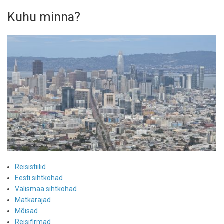
Kuhu minna?
Reisistiilid
Eesti sihtkohad
Välismaa sihtkohad
Matkarajad
Mõisad
Reisifirmad