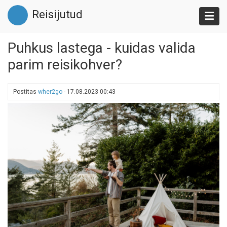
Liigu
Reisijutud
edasi
põhisisu
juurde
Puhkus lastega - kuidas valida
parim reisikohver?
Postitas
wher2go
-
17.08.2023 00:43