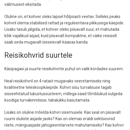
välimusest eksitada.
Oluline on, et kohver oleks lapsel hõlpsasti veetav. Selleks peaks
kohvril olema stabiilsed rattad ja reguleeritava pikkusega käepide.
Lisaks tasub jälgida, et kohver oleks piisavalt suur, et mahutada
kõik vajalikud asjad, kuid piisavalt kompaktne, et väike reisisell
saab seda mugavalt iseseisvalt kaasas kanda.
Reisikohvrid suurtele
Käsipagasi ja suurte reisikohvrite puhul on valik kordades suurem.
Heal reisikohvril on 4 ratast mugavaks veeretamiseks ning
kvaliteetne teleskoopkäepide. Kohvri sisu turvalisuse tagab
sisseehitatud lukustussüsteem, millega saad tõmblukud sulgeda
koodiga turvakinnitisse, tabalukku kasutamata.
Lisaks on oluline mõelda kohvri sisemusele. Kas seal on piisavalt
ruumi oluliste asjade jaoks? Kas on olemas eraldi sektsioonid
riiete, mänguasjade jahügieenitarvete mahutamiseks? Kas kohvri