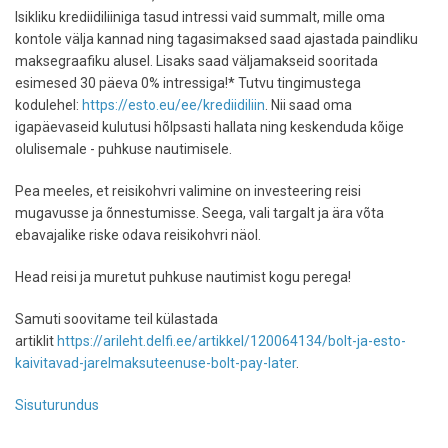
Isikliku krediidiliiniga tasud intressi vaid summalt, mille oma
kontole välja kannad ning tagasimaksed saad ajastada paindliku
maksegraafiku alusel. Lisaks saad väljamakseid sooritada
esimesed 30 päeva 0% intressiga!* Tutvu tingimustega
kodulehel:
https://esto.eu/ee/krediidiliin
. Nii saad oma
igapäevaseid kulutusi hõlpsasti hallata ning keskenduda kõige
olulisemale - puhkuse nautimisele.
Pea meeles, et reisikohvri valimine on investeering reisi
mugavusse ja õnnestumisse. Seega, vali targalt ja ära võta
ebavajalike riske odava reisikohvri näol.
Head reisi ja muretut puhkuse nautimist kogu perega!
Samuti soovitame teil külastada
artiklit
https://arileht.delfi.ee/artikkel/120064134/bolt-ja-esto-
kaivitavad-jarelmaksuteenuse-bolt-pay-later
.
Sisuturundus