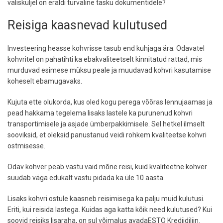
välisküljel on eraldi turvaline tasku dokumentidele?
Reisiga kaasnevad kulutused
Investeering heasse kohvrisse tasub end kuhjaga ära. Odavatel
kohvritel on pahatihti ka ebakvaliteetselt kinnitatud rattad, mis
murduvad esimese müksu peale ja muudavad kohvri kasutamise
koheselt ebamugavaks.
Kujuta ette olukorda, kus oled kogu perega võõras lennujaamas ja
pead hakkama tegelema lisaks lastele ka purunenud kohvri
transportimisele ja asjade ümberpakkimisele. Sel hetkel ilmselt
sooviksid, et oleksid panustanud veidi rohkem kvaliteetse kohvri
ostmisesse.
Odav kohver peab vastu vaid mõne reisi, kuid kvaliteetne kohver
suudab väga edukalt vastu pidada ka üle 10 aasta.
Lisaks kohvri ostule kaasneb reisimisega ka palju muid kulutusi.
Eriti, kui reisida lastega. Kuidas aga katta kõik need kulutused? Kui
soovid reisiks lisaraha, on sul võimalus avadaESTO Krediidiliin.