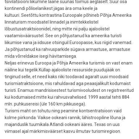
tsivilatsiooni liikumine lääne suunas toimus aeglaselt. Suur osa
kontinendi põliselanikest jägas ära oma keele ja
kultuuri. Seetõttu kontrastina Euroopale põhineb Põhja Ameerika
linnaturism moodsatel linnadel ja inimtekkelistel
lõbustusatraktsioonidel, ning mitte nii palju ajaloolistel
vaatamisväärsustel. See on põhjustanud ka ameerika turisti
liikumise vana ja iidsuse otsinguil Euroopasse, kus riigid vanemad.
Ja põhjustanud ka rahvusparkide sügava armastuse, armastuse
mida võrreldakse isegi hävitamisega.
Neljas erinevus Euroopa ja Põhja Ameerika turismis on vast enam
näiline kui tegelik.Küllap ajalooliste ressurside puudujääk on
tinginud selle, et need kaks riiki toodavad agaralt uusi moodsaid
turismiatraktsioone, mis rahuldavad aga peaasjalikult kodumaist
turisti. Enamus mandrisisestest turismivooludest on registreeritud
kui kodumaised mitte kui rahvusvahelised. 1999 aastal tehti 884
mln. puhkusereisi (üle 160 km pikkusega).
Turismi maht on tohutu ning peamine kontsentratsioon vaid
kolme piirkonda: Vaikse ookeani rannik; lähistroopiline lõuna ja
majanduslik tuumikala Atlandi ookeani ääres. Texas on uus
viimasel ajal märkimisväärset kasvu ilmutav turismiregioon.