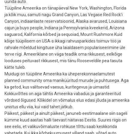
üürida auto.
Tüüpiline Ameerika on tänapäeval New York, Washington, Florida
ja kõik muu, samuti nagu Grand Canyon, Las Vegase Red Rock'i
Canyon, indiaanlaste reservatsioonid, Alaska avarused, Louisiana
cajun ja buyo people, Indiana ja Pennsylvania kveekerid, Arizona
saguarod, Kalifornia kõrbed ja sequoiad, Mount Rushmore.Kuid
kõige tüüpilisem on USA-s ikkagi rahvusparkides toimuv töö ja
rahvale mõeldud kingituse üha laialdasem populariseerimine üle
terve riigi. Ameeriklane on väga teadlik oma rikkusest, eelkõige
looduses peituvast rikkusest, mis tänu Rooseveldile pea tasuta
kätte tuleb.
Muidugi on tüüpiline Ameerika ka üheperekonnaelamutest
planned community oma maniküüritud murude ja puhtusega. Aga
ka getod, kus valitsevad vaesus, kuritegevus ja uimastid.
Kokkuvõttes on aga tähtis Ameerika vabadus ja garanteeritud
võrdsed õigused. Kõikidel on võimalus elus edasi jõuda ja ameerika
unistus ellu viia, kui vaid tahet jätkub.
Päikest, päikest ja ainult päikest, januneb eestimaalane siin sageli
kümme kuud aastas halli taevast näitavas Eestis. Suures riigis on
see eelis, et valikuvõimaluste rohkuse tõttu saab keskkonda
vahetada. Kui ikka kõrbekuumusest villand saab, võtad auto,