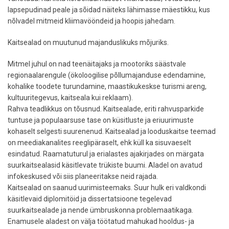
lapsepudinad peale ja sõidad näiteks lähimasse mäestikku, kus
nõlvadel mitmeid kliimavööndeid ja hoopis jahedam.
Kaitsealad on muutunud majanduslikuks mõjuriks.
Mitmel juhul on nad teenäitajaks ja mootoriks säästvale
regionaalarengule (ökoloogilise põllumajanduse edendamine,
kohalike toodete turundamine, maastikukeskse turismi areng,
kultuuritegevus, kaitseala kui reklaam).
Rahva teadlikkus on tõusnud. Kaitsealade, eriti rahvusparkide
tuntuse ja populaarsuse tase on küsitluste ja eriuurimuste
kohaselt selgesti suurenenud. Kaitsealad ja looduskaitse teemad
on meediakanalites reeglipäraselt, ehk küll ka sisuvaeselt
esindatud. Raamatuturul ja erialastes ajakirjades on märgata
suurkaitsealasid käsitlevate trükiste buumi. Aladel on avatud
infokeskused või siis planeeritakse neid rajada.
Kaitsealad on saanud uurimisteemaks. Suur hulk eri valdkondi
käsitlevaid diplomitöid ja dissertatsioone tegelevad
suurkaitsealade ja nende ümbruskonna problemaatikaga.
Enamusele aladest on välja töötatud mahukad hooldus- ja