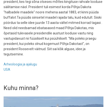
president, kes tegi sõna otseses mõttes kingituse rahvale looduse
säilitamise näol. President tuli esimest korda Põhja Dakota
"halbadele maadele" noore mehena aastal 1883, et kinni püüda
buffalot.Ta püüdis siinsetel maadel rajada talu, kuid edutult. Siiski
pöördus ta selle idee juurde 13 aasta vältel mitmed korrad tagasi .
Need olid needsamad ebatasased maad Põhja Dakotas, mis
õpetasid tulevasele presidendile austust looduse vastu ning
vastupidavust nii füüsiliselt kui psüühiliselt. "Ma poleks praegu
president, kui poleks olnud kogemust Põhja Dakotast", on
president Roosevelt väitnud. Siit sai kõik alguse, idee ja
tegutsemine.
Arheoloogia ja ajalugu
USA
Kuhu minna?