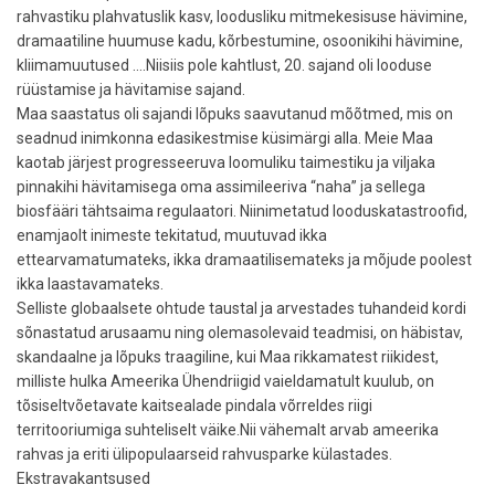
rahvastiku plahvatuslik kasv, loodusliku mitmekesisuse hävimine,
dramaatiline huumuse kadu, kõrbestumine, osoonikihi hävimine,
kliimamuutused ….Niisiis pole kahtlust, 20. sajand oli looduse
rüüstamise ja hävitamise sajand.
Maa saastatus oli sajandi lõpuks saavutanud mõõtmed, mis on
seadnud inimkonna edasikestmise küsimärgi alla. Meie Maa
kaotab järjest progresseeruva loomuliku taimestiku ja viljaka
pinnakihi hävitamisega oma assimileeriva “naha” ja sellega
biosfääri tähtsaima regulaatori. Niinimetatud looduskatastroofid,
enamjaolt inimeste tekitatud, muutuvad ikka
ettearvamatumateks, ikka dramaatilisemateks ja mõjude poolest
ikka laastavamateks.
Selliste globaalsete ohtude taustal ja arvestades tuhandeid kordi
sõnastatud arusaamu ning olemasolevaid teadmisi, on häbistav,
skandaalne ja lõpuks traagiline, kui Maa rikkamatest riikidest,
milliste hulka Ameerika Ühendriigid vaieldamatult kuulub, on
tõsiseltvõetavate kaitsealade pindala võrreldes riigi
territooriumiga suhteliselt väike.Nii vähemalt arvab ameerika
rahvas ja eriti ülipopulaarseid rahvusparke külastades.
Ekstravakantsused