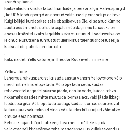
arendusplaanid.
Kaitsealad on kindlustatud finantside ja personaliga. Rahvuspargid
, ka USA looduspargid on saanud valitsused, personali ja eelarve.
Kuigi kõikjal kurdetakse selle ebapiisavuse üle, ei saanud kümne
aasta eest mõnele sellisele asjale mõeldagi, mis tänaseks on
enesestmõistetavaks tegelikkuseks muutunud. Loodusvalve on
leidnud elukutsena tunnustust üleriiklikus täienduskoolituses ja
kaitsealade puhul asendamatu.
.
Kaks näidet: Yellowstone ja Theodor Roosevelt’i nimeline
Yellowstone
Lahemaa rahvuspargist ligi sada aastat vanem Yellowstone võib
meid mitmel moel õpetada. Võib õpetada seda, kuidas
rahavaestel aegadel püsima jääda, aga ka seda, kuidas rahva
rikkamaks saades mitte muutuda loomaaiaks, vaid jääda ikkagi
looduspargiks. Võib õpetada sedagi, kuidas loomad suurenevat
külastajatevoolu taluvad ning seda, kuidas külastajaid võimalike
ohtude eest hoiatada.
Eelmise sajandi lõpul tuli keegi hea mees mõttele rajada
yellowstone'i kirdevärava taha mägedesse uus kullakaevandus.