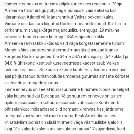
Esimene erinevus on turismi väljakujunemises regiooniti. Põhja
Ameerika turist ei liigu põhja ega lõunasse, vaid eelistab kas
idarannikut Atlandi või läänerannikut Vaikse ookeani kaldal.
Viimane on idast ära lõigatud Rockie mäeahelike poolt. Kalifornia
piirkonna, mis väga kõrge majandusliku arenguga, 29 mln.-ne
rahvastik toodab enam kui kogu USA majandus kokku.
Ameerika rahvastikku köidab vaid väga kõrgetasemeline turism.
Mandri kõige vaatemängulisemad maastikud asuvad läänes
kõrgetes Rocki mägedes. Üle 34-ne USA rahvuspargi (54 kokku) ja
84,8 % ühiskondlikest puhkuseveetmispaikadest asub Vaikse
ookeani regioonis. See suur rikkuste kontsentratsioon on viimasel
ajal põhjustanud turistivoolude ümberpaigutumist siinsete kõrbete
sisealade ja mägede suunas.
Teine erinevus on see,et lõunasuunaline turismivool pole nii selgelt
välja kujunenud kui Euroopas. Kõige suurem erinevus on turismi
ajalooressursside ja kultuuriressurside vähesuses.Kontinendi
päriselanikud indiaanlased olid nomaatlik rahvas, kes jättis oma
arengust vaid väheseid märke maha. Kesk Ameerika iidsest
linnatsivilatsioonist on siiski mitmeid väga väärtuslikke ajaloolisi
jälgi.Tõsi valgete kolonisatsioon ulatus tagasi 17 sajandisse, kuid