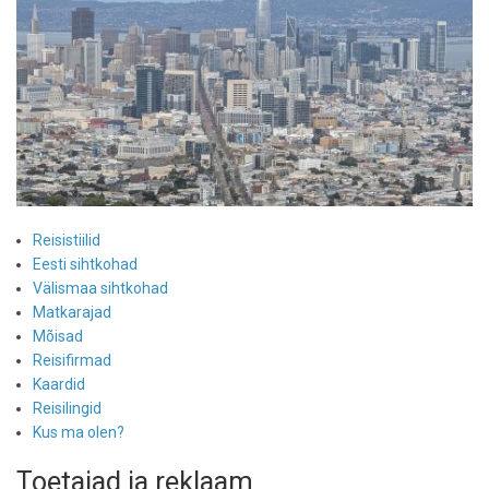
Reisistiilid
Eesti sihtkohad
Välismaa sihtkohad
Matkarajad
Mõisad
Reisifirmad
Kaardid
Reisilingid
Kus ma olen?
Toetajad ja reklaam