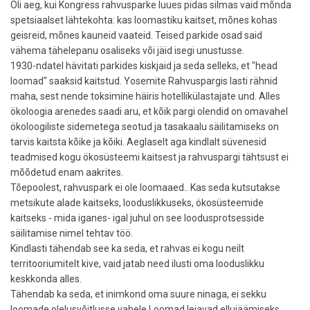
Oli aeg, kui Kongress rahvusparke luues pidas silmas vaid mõnda
spetsiaalset lähtekohta: kas loomastiku kaitset, mõnes kohas
geisreid, mõnes kauneid vaateid. Teised parkide osad said
vähema tähelepanu osaliseks või jäid isegi unustusse.
1930-ndatel hävitati parkides kiskjaid ja seda selleks, et "head
loomad" saaksid kaitstud. Yosemite Rahvuspargis lasti rähnid
maha, sest nende toksimine häiris hotellikülastajate und. Alles
ökoloogia arenedes saadi aru, et kõik pargi olendid on omavahel
ökoloogiliste sidemetega seotud ja tasakaalu säilitamiseks on
tarvis kaitsta kõike ja kõiki. Aeglaselt aga kindlalt süvenesid
teadmised kogu ökosüsteemi kaitsest ja rahvuspargi tähtsust ei
mõõdetud enam aakrites.
Tõepoolest, rahvuspark ei ole loomaaed.. Kas seda kutsutakse
metsikute alade kaitseks, looduslikkuseks, ökosüsteemide
kaitseks - mida iganes- igal juhul on see loodusprotsesside
säilitamise nimel tehtav töö.
Kindlasti tähendab see ka seda, et rahvas ei kogu neilt
territooriumitelt kive, vaid jatab need ilusti oma looduslikku
keskkonda alles.
Tähendab ka seda, et inimkond oma suure ninaga, ei sekku
loomade olelusvõitlusse vahele.Loomad leiavad ellujäämiseks