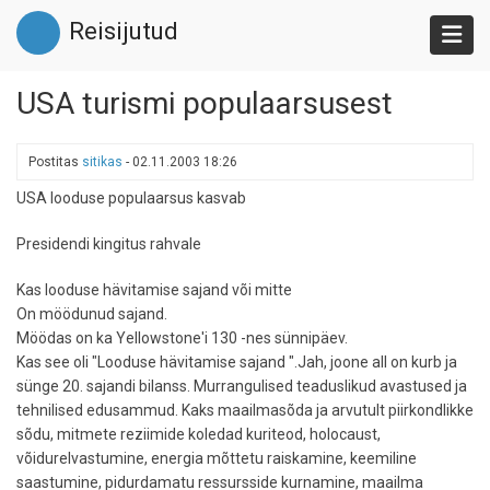
Liigu
Reisijutud
edasi
põhisisu
juurde
USA turismi populaarsusest
Postitas
sitikas
-
02.11.2003 18:26
USA looduse populaarsus kasvab
Presidendi kingitus rahvale
Kas looduse hävitamise sajand või mitte
On möödunud sajand.
Möödas on ka Yellowstone'i 130 -nes sünnipäev.
Kas see oli "Looduse hävitamise sajand ".Jah, joone all on kurb ja
sünge 20. sajandi bilanss. Murrangulised teaduslikud avastused ja
tehnilised edusammud. Kaks maailmasõda ja arvutult piirkondlikke
sõdu, mitmete reziimide koledad kuriteod, holocaust,
võidurelvastumine, energia mõttetu raiskamine, keemiline
saastumine, pidurdamatu ressursside kurnamine, maailma