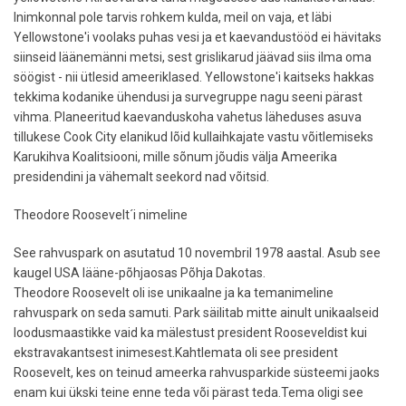
Inimkonnal pole tarvis rohkem kulda, meil on vaja, et läbi
Yellowstone'i voolaks puhas vesi ja et kaevandustööd ei hävitaks
siinseid läänemänni metsi, sest grislikarud jäävad siis ilma oma
söögist - nii ütlesid ameeriklased. Yellowstone'i kaitseks hakkas
tekkima kodanike ühendusi ja survegruppe nagu seeni pärast
vihma. Planeeritud kaevanduskoha vahetus läheduses asuva
tillukese Cook City elanikud lõid kullaihkajate vastu võitlemiseks
Karukihva Koalitsiooni, mille sõnum jõudis välja Ameerika
presidendini ja vähemalt seekord nad võitsid.
Theodore Roosevelt´i nimeline
See rahvuspark on asutatud 10 novembril 1978 aastal. Asub see
kaugel USA lääne-põhjaosas Põhja Dakotas.
Theodore Roosevelt oli ise unikaalne ja ka temanimeline
rahvuspark on seda samuti. Park säilitab mitte ainult unikaalseid
loodusmaastikke vaid ka mälestust president Rooseveldist kui
ekstravakantsest inimesest.Kahtlemata oli see president
Roosevelt, kes on teinud ameerka rahvusparkide süsteemi jaoks
enam kui ükski teine enne teda või pärast teda.Tema oligi see