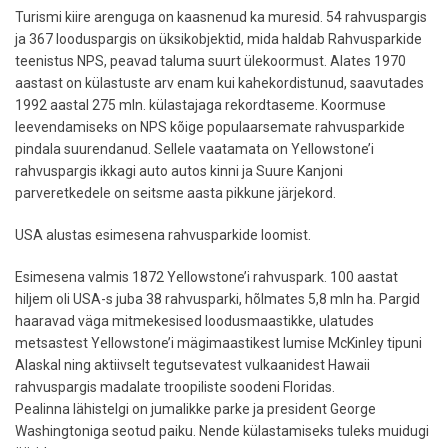
Turismi kiire arenguga on kaasnenud ka muresid. 54 rahvuspargis
ja 367 looduspargis on üksikobjektid, mida haldab Rahvusparkide
teenistus NPS, peavad taluma suurt ülekoormust. Alates 1970
aastast on külastuste arv enam kui kahekordistunud, saavutades
1992 aastal 275 mln. külastajaga rekordtaseme. Koormuse
leevendamiseks on NPS kõige populaarsemate rahvusparkide
pindala suurendanud. Sellele vaatamata on Yellowstone’i
rahvuspargis ikkagi auto autos kinni ja Suure Kanjoni
parveretkedele on seitsme aasta pikkune järjekord.
USA alustas esimesena rahvusparkide loomist.
Esimesena valmis 1872 Yellowstone’i rahvuspark. 100 aastat
hiljem oli USA-s juba 38 rahvusparki, hõlmates 5,8 mln ha. Pargid
haaravad väga mitmekesised loodusmaastikke, ulatudes
metsastest Yellowstone’i mägimaastikest lumise McKinley tipuni
Alaskal ning aktiivselt tegutsevatest vulkaanidest Hawaii
rahvuspargis madalate troopiliste soodeni Floridas.
Pealinna lähistelgi on jumalikke parke ja president George
Washingtoniga seotud paiku. Nende külastamiseks tuleks muidugi