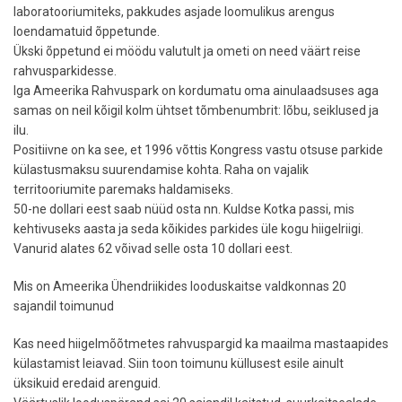
laboratooriumiteks, pakkudes asjade loomulikus arengus
loendamatuid õppetunde.
Ükski õppetund ei möödu valutult ja ometi on need väärt reise
rahvusparkidesse.
Iga Ameerika Rahvuspark on kordumatu oma ainulaadsuses aga
samas on neil kõigil kolm ühtset tõmbenumbrit: lõbu, seiklused ja
ilu.
Positiivne on ka see, et 1996 võttis Kongress vastu otsuse parkide
külastusmaksu suurendamise kohta. Raha on vajalik
territooriumite paremaks haldamiseks.
50-ne dollari eest saab nüüd osta nn. Kuldse Kotka passi, mis
kehtivuseks aasta ja seda kõikides parkides üle kogu hiigelriigi.
Vanurid alates 62 võivad selle osta 10 dollari eest.
Mis on Ameerika Ühendriikides looduskaitse valdkonnas 20
sajandil toimunud
Kas need hiigelmõõtmetes rahvuspargid ka maailma mastaapides
külastamist leiavad. Siin toon toimunu küllusest esile ainult
üksikuid eredaid arenguid.