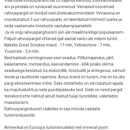
Väärtuslik looduspärand sai 20 sajandil kaitstud, suurkaitsealade
arv ja pindala on tunduvalt suurenenud. Viimased nooremad
rahvuspargid on loodud veel üheksakümnendatel. Vimasena on
moodustatud 3 uut rahvusparki, on laiendatud mitmeid l.parke ja
seda vaatamata tööstuste vastukampaaniatele
Ja nii ongi rahvuspargiturism siin üle maailma kõige populaarsem .
Paljud rahvuspargid võtavad igal aastal vastu üle miljoni turisti.
Näiteks Great Smokey mäed - 11 mln, Yellowstone - 7 mln,
Yosemite - 3,4 mln.
Neid kaitseb inimtegevuse eest seadus. Põllumajandus, jaht,
kalastamine, metsandus, kaevandamine - kõik peaks olema
seadusega keelatud, ka elukondlik, tööstuslik ja äritegevus, samuti
teede ja raudteede rajamine. Ainus erand on turism, mis on ka üks
pargi eksisteerimise mõte. Seks otstarbeks on siin lubatud rajada
ka majutuskohti ja neile juurdepääsuks teid. Siiski on need pargid
teinekord ette nähtud ainult teatud tüüpi turistidele, välistades
massiturismi.
Rahvuspargindusest rääkides ei saa mööda vaadata
turismindusestki.
Ameerikal on Euroopa turismimudelist neli erinevat joont.