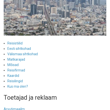
Reisistiilid
Eesti sihtkohad
Välismaa sihtkohad
Matkarajad
Mõisad
Reisifirmad
Kaardid
Reisilingid
Kus ma olen?
Toetajad ja reklaam
Arvutimaailm