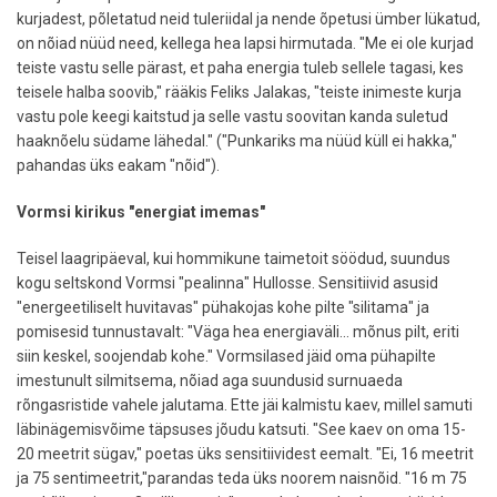
kurjadest, põletatud neid tuleriidal ja nende õpetusi ümber lükatud,
on nõiad nüüd need, kellega hea lapsi hirmutada. "Me ei ole kurjad
teiste vastu selle pärast, et paha energia tuleb sellele tagasi, kes
teisele halba soovib," rääkis Feliks Jalakas, "teiste inimeste kurja
vastu pole keegi kaitstud ja selle vastu soovitan kanda suletud
haaknõelu südame lähedal." ("Punkariks ma nüüd küll ei hakka,"
pahandas üks eakam "nõid").
Vormsi kirikus "energiat imemas"
Teisel laagripäeval, kui hommikune taimetoit söödud, suundus
kogu seltskond Vormsi "pealinna" Hullosse. Sensitiivid asusid
"energeetiliselt huvitavas" pühakojas kohe pilte "silitama" ja
pomisesid tunnustavalt: "Väga hea energiaväli... mõnus pilt, eriti
siin keskel, soojendab kohe." Vormsilased jäid oma pühapilte
imestunult silmitsema, nõiad aga suundusid surnuaeda
rõngasristide vahele jalutama. Ette jäi kalmistu kaev, millel samuti
läbinägemisvõime täpsuses jõudu katsuti. "See kaev on oma 15-
20 meetrit sügav," poetas üks sensitiividest eemalt. "Ei, 16 meetrit
ja 75 sentimeetrit,"parandas teda üks noorem naisnõid. "16 m 75