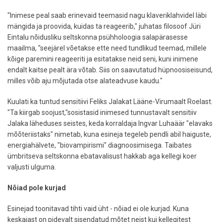
"Inimese peal saab erinevaid teemasid nagu klaveriklahvidel läbi
mängida ja proovida, kuidas ta reageerib," juhatas filosoof Jüri
Eintalu nõidusliku seltskonna psühholoogia salapärasesse
maailma, "seejärel võetakse ette need tundlikud teemad, millele
kõige paremini reageeriti ja esitatakse neid seni, kuni inimene
endalt kaitse pealt ära võtab. Siis on saavutatud hüpnoosiseisund,
milles võib aju mõjutada otse alateadvuse kaudu."
Kuulati ka tuntud sensitiivi Feliks Jalakat Lääne-Virumaalt Roelast.
"Ta kiirgab soojust,"sosistasid inimesed tunnustavalt sensitiiv
Jalaka läheduses seistes, keda korraldaja Ingvar Luhaäär "elavaks
mõõteriistaks" nimetab, kuna esineja tegeleb pendli abil haiguste,
energiahälvete, "biovampirismi" diagnoosimisega. Taibates
ümbritseva seltskonna ebatavalisust hakkab aga kellegi koer
valjusti ulguma.
Nõiad pole kurjad
Esinejad toonitavad tihti vaid üht - nõiad ei ole kurjad. Kuna
keskajast on pidevalt sisendatud mõtet neist kui kellegitest