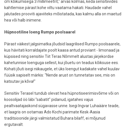
cm kõikumisega 3 millimeetrit," arvas kolmas, keda sensitiivides
kahtlemise pärast kohe viltu vaatama hakati. Haudade vahel
jalutades prooviti ajaviiteks mõistatada, kas kalmu alla on maetud
hea või halb inimene.
Hüpnootiline loeng Rumpo poolsaarel
Pärast väikest jalgsimatka jõudsid laagrilised Rumpo poolsaarele,
kus hävitati korraldajate poolt kaasa antud proviant - limonaad ja
küpsised ning sensitiiv Tiit Teras Nõmmelt alustas järjekordse
kahetunnise loenguga sellest, kui jõuetu on teadus kõiksuse ees.
Kohati jõuti isegi niikaugele, et üks loengut kadakate vahel kuulav
füüsik sapiselt märkis: "Nende arust on tunnetatav see, mis on
katsutav ja kõva!"
Sensitiiv Terasel tundub olevat hea hüpnotiseerimisvõime või on
koosolijad öö läbi "sabatit" pidanud, igatahes vajus
pealtvaatajaskond sügavasse unne. Isegi Ingvar Luhaääre teade,
et laagris on ootamas Ado Kochi parimate Kesk-Aasia
traditsioonide järgi valmistatud Buhara bilaff, ei mõjunud
ergutavalt.