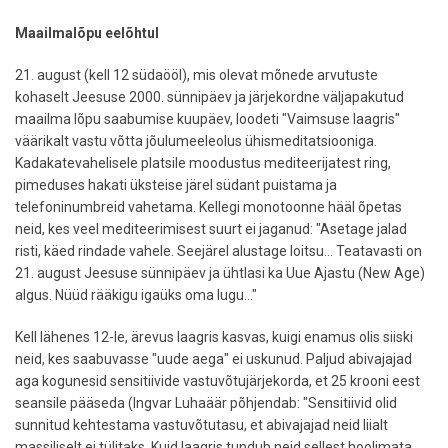
Maailmalõpu eelõhtul
21. august (kell 12 südaööl), mis olevat mõnede arvutuste
kohaselt Jeesuse 2000. sünnipäev ja järjekordne väljapakutud
maailma lõpu saabumise kuupäev, loodeti "Vaimsuse laagris"
väärikalt vastu võtta jõulumeeleolus ühismeditatsiooniga.
Kadakatevahelisele platsile moodustus mediteerijatest ring,
pimeduses hakati üksteise järel südant puistama ja
telefoninumbreid vahetama. Kellegi monotoonne hääl õpetas
neid, kes veel mediteerimisest suurt ei jaganud: "Asetage jalad
risti, käed rindade vahele. Seejärel alustage loitsu... Teatavasti on
21. august Jeesuse sünnipäev ja ühtlasi ka Uue Ajastu (New Age)
algus. Nüüd rääkigu igaüks oma lugu..."
Kell lähenes 12-le, ärevus laagris kasvas, kuigi enamus olis siiski
neid, kes saabuvasse "uude aega" ei uskunud. Paljud abivajajad
aga kogunesid sensitiivide vastuvõtujärjekorda, et 25 krooni eest
seansile pääseda (Ingvar Luhaäär põhjendab: "Sensitiivid olid
sunnitud kehtestama vastuvõtutasu, et abivajajad neid liialt
massiliselt ei tülitaks. Kuid laagris tundub neid sellest hoolimata