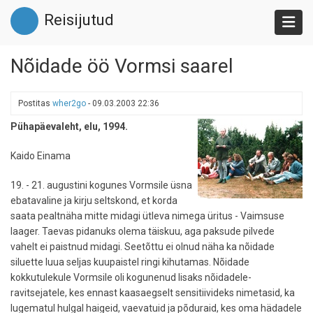
Liigu
Reisijutud
edasi
põhisisu
juurde
Nõidade öö Vormsi saarel
Postitas
wher2go
-
09.03.2003 22:36
Pühapäevaleht, elu, 1994.
Kaido Einama
19. - 21. augustini kogunes Vormsile üsna
ebatavaline ja kirju seltskond, et korda
saata pealtnäha mitte midagi ütleva nimega üritus - Vaimsuse
laager. Taevas pidanuks olema täiskuu, aga paksude pilvede
vahelt ei paistnud midagi. Seetõttu ei olnud näha ka nõidade
siluette luua seljas kuupaistel ringi kihutamas. Nõidade
kokkutulekule Vormsile oli kogunenud lisaks nõidadele-
ravitsejatele, kes ennast kaasaegselt sensitiivideks nimetasid, ka
lugematul hulgal haigeid, vaevatuid ja põduraid, kes oma hädadele