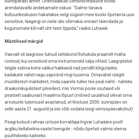
sünnipärast annet. Orientaalkubi Sensitiivteaduste koolis
arendatavatki andekamate oskusi. "Salme tänava
kultuurikeskuses hakatakse selgi sügisel meie koolis õpetama uusi
sensitiive, laagergi on neile üks võimalus ennast täiendada ja
kogunumate kõrvalt üht-teist õppida," rääkis Luhaäär.
Müstilised märgid
Vaevalt oli laagrisse tulnud seltskond Rohuküla praamilt maha
roninud, kui sensitiivid oma instrumendid välja võtsid. Laagriplatsil
telgile sobiva koha valikul hakkasid nad pendlit kõigutades
kadakate vahel nagu sapöörid ringi luusima. Omavahel räägiti
müstilistest märkidest, mida saarele tulles tee peal nähti - näiteks
draakonikujulistest pilvedest, mis Vormsi poole osutasid või
peatselt saabuvast maailma lõpust (mõned usulahud olevat oma
arvutuste tulemusel avastanud, et Kristuse 2000. sünnipäev on
selle aasta 21. augustil ja siis võib oodata isegi viimsepäevakohut).
Peagi kutsuti rahvas ürituse korraldaja Ingvar Luhaääre poolt
argliku kellahelina saatel loengule - nõidu õpetati valmis olema
psühhiliseks kaitseks.