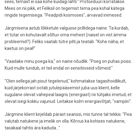
sees, temast ei saa kohe kuidagi lahti." Protseduuri korratakse.
Mees on nii pikk, et Feliksil on tegemist tema pea kohal kätega
ringide tegemisega. "Peadpidi kosmoses", arvavad inimesed.
Järgmisena astub lõkketule valgusse prillidega naine. Ta kurdab,
et tütar on kohutavalt sõltuv oma mehest (naisel on vist ämma
probleemid?). Feliks vaatab tütre pilti ja teatab: "Kohe näha, et
kaetus on peal!"
"Vaadake minu poega ka," on naine nõudlik. "Poeg on puhas poiss.
Kuid mulle tundub, et teil endal on sensitiivseid võimeid."
"Olen sellega jah pisut tegelenud," kohmatakse tagasihoidlikult,
kuid järjekorrast ootab jutulepääsemist juba uus klient, kelle
sugulane olevat vahepeal laagris (energiast) nii tühjaks imetud, et
olevat isegi kokku vajunud. Leitakse kolm energiavõtjat, "vampiiri".
Järgmine klient kirjeldab pärast seanssi, mis tunne tal tekkis: "Pea
valutab natukene ja imelik on olla. Kõrvus ka kohises natukene,
tasakaal tahtis ära kaduda..."