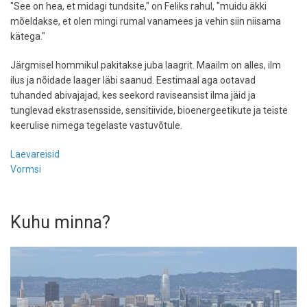
"See on hea, et midagi tundsite," on Feliks rahul, "muidu äkki
mõeldakse, et olen mingi rumal vanamees ja vehin siin niisama
kätega."
Järgmisel hommikul pakitakse juba laagrit. Maailm on alles, ilm
ilus ja nõidade laager läbi saanud. Eestimaal aga ootavad
tuhanded abivajajad, kes seekord raviseansist ilma jäid ja
tunglevad ekstrasensside, sensitiivide, bioenergeetikute ja teiste
keerulise nimega tegelaste vastuvõtule.
Laevareisid
Vormsi
Kuhu minna?