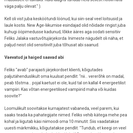
väga palju olevat." ).
Kell oli vist juba kesköötundi löönud, kui siin-seal veel loitsusid ja
laule kostis. New Age-liikumise esindajad olid nõidade ringist juba
kuhugi ööpimedusse kadunud, lõkke ääres aga oodati sensitiiv
Feliks Jalaka vastuvõtujärjekorda. Inimeste nägudelt oli näha, et
paljud neist olid sensitiivilt juba tõhusat abi saanud.
Vaevatud ja haiged saavad abi
Feliks "avab" parajasti järjekordset klienti, kõigutades
paljutähenduslikult oma kuulsat pendlit: "nii... vererõhk on madal,
peab tõstma... pojal kaetust ei ole, kuid tal on kallal 4 energeetilist
vampiiri. Kas võtan energeetilised vampiirid maha või kuidas
soovite?"
Loomulikult soovitakse kurnajatest vabaneda, veel parem, kui
saaks teada ka pahategijate nimed. Feliks vehib kätega mehe pea
kohal ja liigutab käsi niimoodi oma 10 minutit. Siis vaadatakse
uuesti märkmikku, kõigutatakse pendlit. "Tundub, et keegi on veel