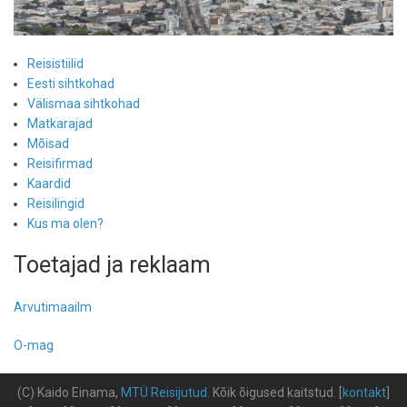
Reisistiilid
Eesti sihtkohad
Välismaa sihtkohad
Matkarajad
Mõisad
Reisifirmad
Kaardid
Reisilingid
Kus ma olen?
Toetajad ja reklaam
Arvutimaailm
O-mag
(C) Kaido Einama,
MTÜ Reisijutud
.
Kõik õigused kaitstud
.
[
kontakt
]