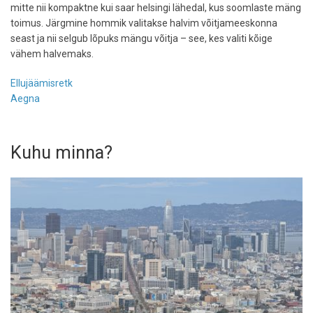
mitte nii kompaktne kui saar helsingi lähedal, kus soomlaste mäng
toimus. Järgmine hommik valitakse halvim võitjameeskonna
seast ja nii selgub lõpuks mängu võitja – see, kes valiti kõige
vähem halvemaks.
Ellujäämisretk
Aegna
Kuhu minna?