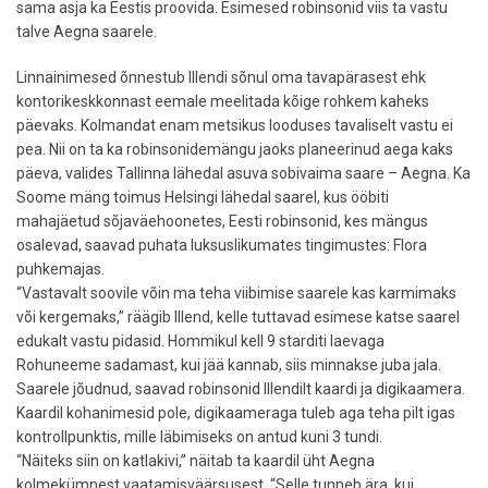
sama asja ka Eestis proovida. Esimesed robinsonid viis ta vastu
talve Aegna saarele.
Linnainimesed õnnestub Illendi sõnul oma tavapärasest ehk
kontorikeskkonnast eemale meelitada kõige rohkem kaheks
päevaks. Kolmandat enam metsikus looduses tavaliselt vastu ei
pea. Nii on ta ka robinsonidemängu jaoks planeerinud aega kaks
päeva, valides Tallinna lähedal asuva sobivaima saare – Aegna. Ka
Soome mäng toimus Helsingi lähedal saarel, kus ööbiti
mahajäetud sõjaväehoonetes, Eesti robinsonid, kes mängus
osalevad, saavad puhata luksuslikumates tingimustes: Flora
puhkemajas.
“Vastavalt soovile võin ma teha viibimise saarele kas karmimaks
või kergemaks,” räägib Illend, kelle tuttavad esimese katse saarel
edukalt vastu pidasid. Hommikul kell 9 starditi laevaga
Rohuneeme sadamast, kui jää kannab, siis minnakse juba jala.
Saarele jõudnud, saavad robinsonid Illendilt kaardi ja digikaamera.
Kaardil kohanimesid pole, digikaameraga tuleb aga teha pilt igas
kontrollpunktis, mille läbimiseks on antud kuni 3 tundi.
“Näiteks siin on katlakivi,” näitab ta kaardil üht Aegna
kolmekümnest vaatamisväärsusest. “Selle tunneb ära, kui