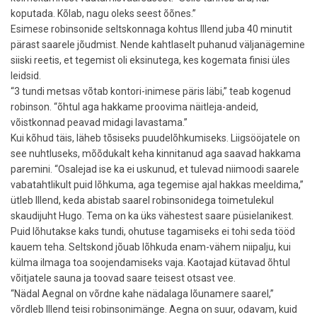
koputada. Kõlab, nagu oleks seest õõnes.”
Esimese robinsonide seltskonnaga kohtus Illend juba 40 minutit
pärast saarele jõudmist. Nende kahtlaselt puhanud väljanägemine
siiski reetis, et tegemist oli eksinutega, kes kogemata finisi üles
leidsid.
“3 tundi metsas võtab kontori-inimese päris läbi,” teab kogenud
robinson. “õhtul aga hakkame proovima näitleja-andeid,
võistkonnad peavad midagi lavastama.”
Kui kõhud täis, läheb tõsiseks puudelõhkumiseks. Liigsööjatele on
see nuhtluseks, mõõdukalt keha kinnitanud aga saavad hakkama
paremini. “Osalejad ise ka ei uskunud, et tulevad niimoodi saarele
vabatahtlikult puid lõhkuma, aga tegemise ajal hakkas meeldima,”
ütleb Illend, keda abistab saarel robinsonidega toimetulekul
skaudijuht Hugo. Tema on ka üks vähestest saare püsielanikest.
Puid lõhutakse kaks tundi, ohutuse tagamiseks ei tohi seda tööd
kauem teha. Seltskond jõuab lõhkuda enam-vähem niipalju, kui
külma ilmaga toa soojendamiseks vaja. Kaotajad kütavad õhtul
võitjatele sauna ja toovad saare teisest otsast vee.
“Nädal Aegnal on võrdne kahe nädalaga lõunamere saarel,”
võrdleb Illend teisi robinsonimänge. Aegna on suur, odavam, kuid