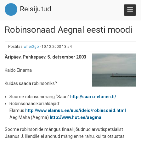
Liigu
Reisijutud
edasi
põhisisu
juurde
Robinsonaad Aegnal eesti moodi
Postitas
wher2go
-
10.12.2003 13:54
Äripäev, Puhkepäev, 5. detsember 2003
Kaido Einama
Kuidas saada robinsoniks?
Soome robinsonimäng “Saari”
http://saari.nelonen.fi/
Robinsonaadikorraldajad:
Elamus
http://www.elamus.ee/uus/ideid/robinsonid.html
Aeg Maha (Aegma)
http://www.hot.ee/aegma
Soome robinsonide mängus finaali jõudnud arvutispetsialist
Jaanus J. Illendile ei andnud mäng enne rahu, kui ta otsustas