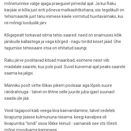
mõnetunnise valge ajaga praegusel pimedal ajal. Ja kui Raku
karjäär ei kõla just eriti põneva matkasihtkohana, siis tegelikult on
tehismaastik just tänu inimese käele vormitud huvitavamaks, kui
nii mõnigi looduslik järv.
Kõigepealt torkavad silma tehis-saared. need on enamuses kõik
järskude kallastega ja väga kõrged - nagu tordid keset jääd. Ühe
tagumise tehissaare otsa on ehitatud saungi.
Raku järve poolitavad kitsad maaribad, esimene neist viib
madalale saarele, kus pole puid. Suvel kuivemal ajal peaks saarele
saama ka jalgsi.
Männiku poolt vette lõikav pikem poolsaar aga lõpeb suure
rändrahnuga - talvel on lihtne selle juurde juba igast suunast
saada üle jää.
Veidi tagapool käib veega liiva kaevandamine, talvel vedeleb
liivapump jäässe külmununa niisama. keegi kavalpea oli
liivapumba "londi" sisse lõkke teinud - sarnaneb see ots tõesti
mõne moodsama kaminaga.