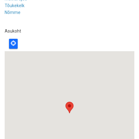
Tõukekelk
Nõmme
Asukoht