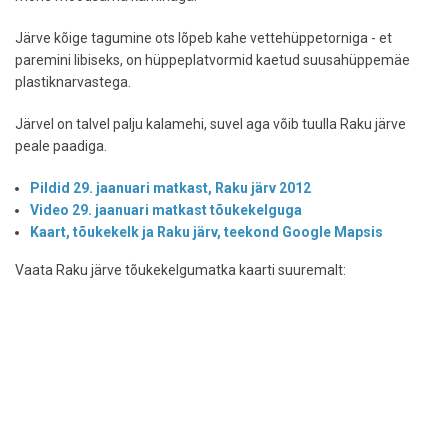
Järve kõige tagumine ots lõpeb kahe vettehüppetorniga - et
paremini libiseks, on hüppeplatvormid kaetud suusahüppemäe
plastiknarvastega.
Järvel on talvel palju kalamehi, suvel aga võib tuulla Raku järve
peale paadiga.
Pildid 29. jaanuari matkast, Raku järv 2012
Video 29. jaanuari matkast tõukekelguga
Kaart, tõukekelk ja Raku järv, teekond Google Mapsis
Vaata Raku järve tõukekelgumatka kaarti suuremalt: