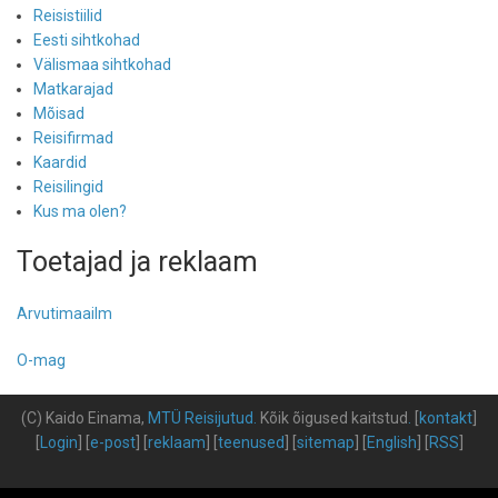
Reisistiilid
Eesti sihtkohad
Välismaa sihtkohad
Matkarajad
Mõisad
Reisifirmad
Kaardid
Reisilingid
Kus ma olen?
Toetajad ja reklaam
Arvutimaailm
O-mag
(C) Kaido Einama,
MTÜ Reisijutud
.
Kõik õigused kaitstud
.
[
kontakt
]
[
Login
] [
e-post
] [
reklaam
] [
teenused
] [
sitemap
] [
English
] [
RSS
]