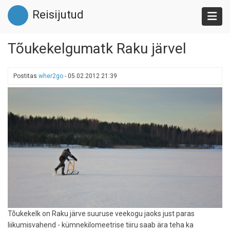
Liigu
Reisijutud
edasi
põhisisu
juurde
Tõukekelgumatk Raku järvel
Postitas
wher2go
-
05.02.2012 21:39
Tõukekelk on Raku järve suuruse veekogu jaoks just paras
liikumisvahend - kümnekilomeetrise tiiru saab ära teha ka