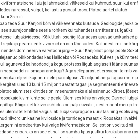
kiviformatsioone, laiu ja lahmakaid, väikeseid kui kühmud, suuri kui amf
ledes nii roosat, valget, kollast ja punast tooni. Platoo äärtel ulatub
kuni 25 miili.
 lubab teda Suur Kanjoni kõrval väikevennaks kutsuda. Geoloogide jaoks p
on see suurejooneline seeria rohkem kui tuhandest amfiteatrist, igaüks
tesse lubjakividesse. Kõik Utahi osariigi lõunaosas asuvad unikaalsed p
e Trepikoja peamised kivivormid on osa Roosadest Kaljudest, mis on kõ
a nendes domineeriva värvitooni järgi – Suur Kanjonist põhja poole Soko
ülejaanud piirkondades kas Hallideks või Roosadeks. Kui vesi ja külm tee
ksul lagunevad ka hoodood ja kogu protsess liigub aeglaselt lääne suunas
on hoodoodel nii omapärane kuju? Aga sellepärast et erosioon toimib v
erika reljeefi kujunemisele pani alguse 70 miljonit aega tagasi mere 
rgitati üles 10 kuni 15 miljonit aastat tagasi ja segmenteeriti erineva
d platoo alumistes kihtides on meenutamaks alal esinenud kõrbet, jõese
oosakaid kivimikihte selle peale. Ülemises kihis on valged Carmeli lubjak
õhja. Kõigis settekivimikihtides on palju kivistisi, sest madal meri ja tr
es ülemistel kihtidel valgus läbi lubjakivipragude uuristas ning voolis a
nud niivõrd unikaalne kivilosside ja tornidega maastik. Roosakas liivakivi
ergemini erodeeritav kui valge kiviformatsioon. Sellest on voolitud nii
Hoodoode eripäraks on see et neil on samba tipus justkui torukübarana ra