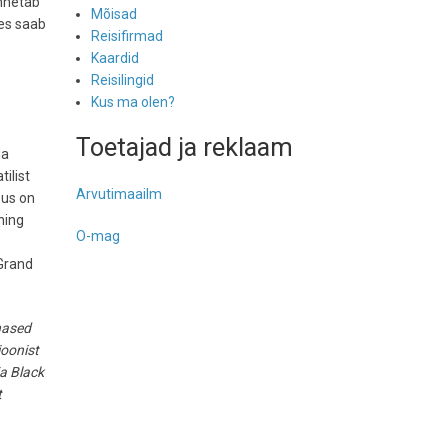
unnetab
Mõisad
des saab
Reisifirmad
Kaardid
Reisilingid
Kus ma olen?
b
Toetajad ja reklaam
da
ilist
Arvutimaailm
sus on
ning
O-mag
 Grand
nased
ioonist
ja Black
t