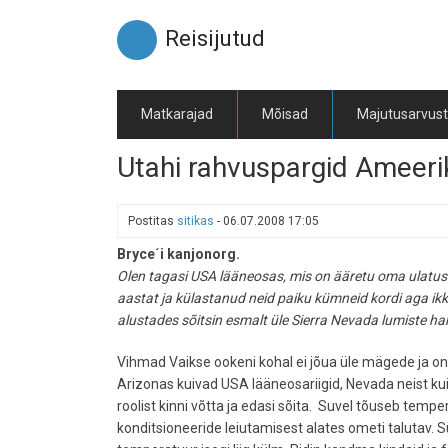
Liigu
edasi
Reisijutud
põhisisu
juurde
Matkarajad
Mõisad
Majutusarvus
Utahi rahvuspargid Ameeri
Postitas
sitikas
-
06.07.2008 17:05
Bryce´i kanjonorg.
Olen tagasi USA lääneosas, mis on ääretu oma ulatus
aastat ja külastanud neid paiku kümneid kordi aga ikk
alustades sõitsin esmalt üle Sierra Nevada lumiste h
Vihmad Vaikse ookeni kohal ei jõua üle mägede ja on
Arizonas kuivad USA lääneosariigid, Nevada neist ku
roolist kinni võtta ja edasi sõita. Suvel tõuseb tem
konditsioneeride leiutamisest alates ometi talutav. 