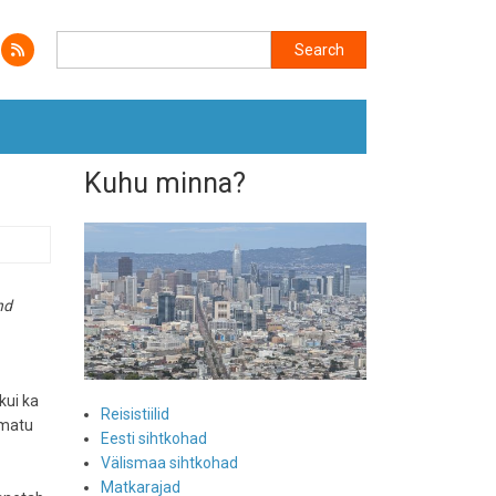
Search
Search
Kuhu minna?
nd
kui ka
Reisistiilid
imatu
Eesti sihtkohad
Välismaa sihtkohad
Matkarajad