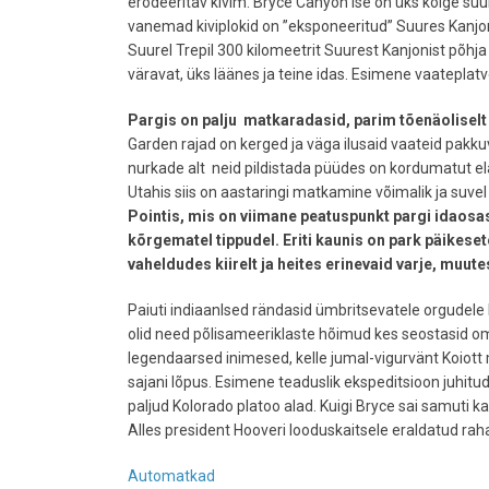
erodeeritav kivim. Bryce Canyon ise on üks kõige 
vanemad kiviplokid on ”eksponeeritud” Suures Kanjon
Suurel Trepil 300 kilomeetrit Suurest Kanjonist põhja
väravat, üks läänes ja teine idas. Esimene vaateplat
Pargis on palju matkaradasid, parim tõenäoliselt 
Garden rajad on kerged ja väga ilusaid vaateid pakkuv
nurkade alt neid pildistada püüdes on kordumatut e
Utahis siis on aastaringi matkamine võimalik ja suvel
Pointis, mis on viimane peatuspunkt pargi idaosas.
kõrgematel tippudel
.
Eriti kaunis on park päikese
vaheldudes kiirelt ja heites erinevaid varje, muut
Paiuti indiaanlsed rändasid ümbritsevatele orgudele 
olid need põlisameeriklaste hõimud kes seostasid om
legendaarsed inimesed, kelle jumal-vigurvänt Koiott 
sajani lõpus. Esimene teaduslik ekspeditsioon juhitud
paljud Kolorado platoo alad. Kuigi Bryce sai samuti 
Alles president Hooveri looduskaitsele eraldatud rah
Automatkad