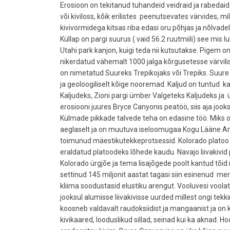
Erosioon on tekitanud tuhandeid veidraid ja rabedaid 
või kiviloss, kõik erilistes peenutsevates värvides, mil
kivivormidega kitsas riba edasi oru põhjas ja nõlvadel 
Küllap on pargi suurus ( vaid 56.2 ruutmiili) see mis
Utahi park kanjon, kuigi teda nii kutsutakse. Pigem 
nikerdatud vähemalt 1000 jalga kõrgusetesse värvilis
on nimetatud Suureks Trepikojaks või Trepiks. Suur
ja geoloogiliselt kõige nooremad. Kaljud on tuntud k
Kaljudeks, Zioni pargi ümber Valgeteks Kaljudeks ja 
erosiooni juures Bryce Canyonis peatöö, siis aja joo
Külmade pikkade talvede teha on edasine töö. Miks 
aeglaselt ja on muutuva iseloomugaa Kogu Lääne Ame
toimunud mäestikutekkeprotsessid. Kolorado platoo ke
eraldatud platoodeks lõhede kaudu. Navajo liivakivi
Kolorado ürgjõe ja tema lisajõgede poolt kantud tõid r
settinud 145 miljonit aastat tagasi siin esinenud merep
kliima soodustasid elustiku arengut. Vooluvesi voolat
jooksul alumisse liivakivisse uurded millest ongi tekki
koosneb valdavalt raudoksiidist ja mangaanist ja on k
kivikaared, looduslikud sillad, seinad kui ka aknad. 