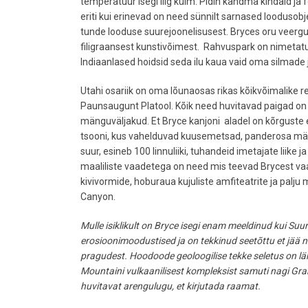
temperatuur isegi liig külm. Pidin kandma kindaid ja 
eriti kui erinevad on need sünnilt sarnased loodusobj
tunde looduse suurejoonelisusest. Bryces oru veerg
filigraansest kunstivõimest. Rahvuspark on nimetatu
Indiaanlased hoidsid seda ilu kaua vaid oma silmade
Utahi osariik on oma lõunaosas rikas kõikvõimalike 
Paunsaugunt Platool. Kõik need huvitavad paigad on
mänguväljakud. Et Bryce kanjoni aladel on kõrguste e
tsooni, kus vahelduvad kuusemetsad, panderosa män
suur, esineb 100 linnuliiki, tuhandeid imetajate liik
maaliliste vaadetega on need mis teevad Brycest v
kivivormide, hoburaua kujuliste amfiteatrite ja pal
Canyon.
Mulle isiklikult on Bryce isegi enam meeldinud kui Suu
erosioonimoodustised ja on tekkinud seetõttu et jää n
pragudest. Hoodoode geoloogilise tekke seletus on läh
Mountaini vulkaanilisest kompleksist samuti nagi Gran
huvitavat arengulugu, et kirjutada raamat.