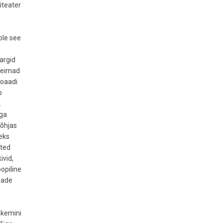
iteater
ole see
argid
rgeimad
loaadi
b
.
äga
põhjas
teks
tted
ivid,
oopiline
egade
skemini