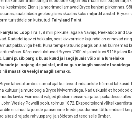
suurema kontsentratsiooniga hoodoode kogumeid maailmas. Supersarja k
is, keskmised Zionis ja noorimad lamavad Bryce kanjoni piirkonnas. Sõ
 suunas, saab läbida geoloogilises skaalas kaks miljardit aastat. Bryces 
vorm turistidele on kutsutud
Fairyland Point.
Fairyland Loop Trail ,
8 miili pikkune, aga ka Navajo, Peekaboo and Q
ad. Radadel igav ei hakkaks, sest kivivormide kujundid on erinevad ning
lamust pakkuv iga hetk. Kuna temperatuurid pargis on alati külmemad k
 eriti mõnus. Kõrgused ulatuvad Bryces 7900-st jalast kuni 9115 jalani
R
 Lumi püsib pargis kuus kuud ja isegi juunis võib olla lumelaike
tõusude ja loojangute paistel, mil valgus mängib punaste toonidega
es nii maastiku veelgi maagilisemaks
.
Bryce lähedal umbes samal ajal kui teised indiaanlste hõimud lahkusid. 
a kultuuri ja mütoloogia Bryce kivivormidega. Nad uskusid et hoodood 
muutis kiviks. Esimesed valged jõudsin neisse varjatud paikadesse alles
 John Wesley Powelli poolt, toimus 1872. Ekspeditsiooni vältel kaardista
kaardile ei olnud ta juurde pääsemine teede puudumise tõttu endiselt ker
ad aitasid rajada rahvuspargi ja sõidetavad teed selle ümber.