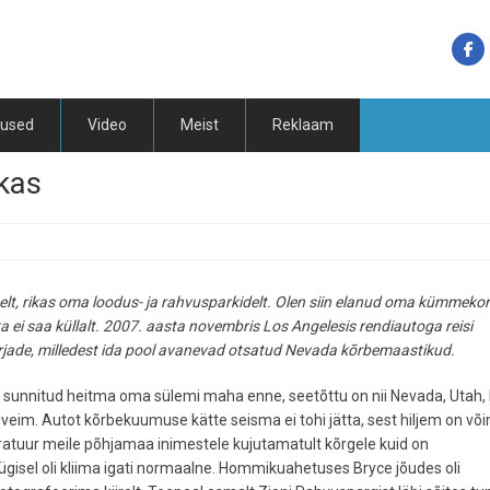
tused
Video
Meist
Reklaam
kas
elt, rikas oma loodus- ja rahvusparkidelt. Olen siin elanud oma kümmeko
a ei saa küllalt. 2007. aasta novembris Los Angelesis rendiautoga reisi
arjade, milledest ida pool avanevad otsatud Nevada kõrbemaastikud.
 sunnitud heitma oma sülemi maha enne, seetõttu on nii Nevada, Utah, 
iveim. Autot kõrbekuumuse kätte seisma ei tohi jätta, sest hiljem on võ
peratuur meile põhjamaa inimestele kujutamatult kõrgele kuid on
Sügisel oli kliima igati normaalne. Hommikuahetuses Bryce jõudes oli