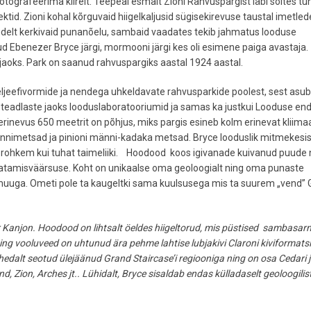
fotografeerima kiirelt. Teepeal esmalt Zioni Rahvuspargist läbi sõites t
ektid. Zioni kohal kõrguvaid hiigelkaljusid sügisekirevuse taustal imetle
udelt kerkivaid punanõelu, sambaid vaadates tekib jahmatus looduse
d Ebenezer Bryce järgi, mormooni järgi kes oli esimene paiga avastaja.
 jaoks. Park on saanud rahvuspargiks aastal 1924 aastal.
reljeefivormide ja nendega uhkeldavate rahvusparkide poolest, sest asu
 teadlaste jaoks looduslaboratooriumid ja samas ka justkui Looduse en
rinevus 650 meetrit on põhjus, miks pargis esineb kolm erinevat kliimaat
nimetsad ja pinioni männi-kadaka metsad. Bryce looduslik mitmekesi
e ja rohkem kui tuhat taimeliiki. Hoodood koos igivanade kuivanud puude 
aatamisväärsuse. Koht on unikaalse oma geoloogialt ning oma punaste
ju muuga. Ometi pole ta kaugeltki sama kuulsusega mis ta suurem „vend”
r Kanjon.
Hoodood on lihtsalt öeldes hiigeltorud, mis püstised sambasar
ing vooluveed on uhtunud ära pehme lahtise lubjakivi Claroni kiviformats
edalt seotud ülejäänud Grand Staircase’i regiooniga ning on osa Cedari 
d, Zion, Arches jt..
Lühidalt, Bryce sisaldab endas külladaselt geoloogilis