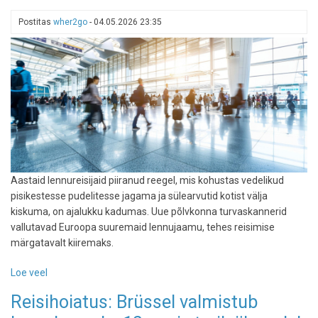
tegi
Postitas
wher2go
-
04.05.2026 23:35
aprillis
võimsa
hüppe
ja
uueks
tippsihtkohaks
sai
Varssavi
Aastaid lennureisijaid piiranud reegel, mis kohustas vedelikud
pisikestesse pudelitesse jagama ja sülearvutid kotist välja
kiskuma, on ajalukku kadumas. Uue põlvkonna turvaskannerid
vallutavad Euroopa suuremaid lennujaamu, tehes reisimise
märgatavalt kiiremaks.
Loe veel
-
Aina
Reisihoiatus: Brüssel valmistub
rohkem