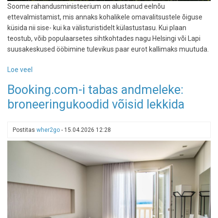
Soome rahandusministeerium on alustanud eelnõu
ettevalmistamist, mis annaks kohalikele omavalitsustele õiguse
küsida nii sise- kui ka välisturistidelt külastustasu. Kui plaan
teostub, võib populaarsetes sihtkohtades nagu Helsingi või Lapi
suusakeskused ööbimine tulevikus paar eurot kallimaks muutuda.
Loe veel
-
Puhkus
Booking.com-i tabas andmeleke:
põhjanaabrite
broneeringukoodid võisid lekkida
juures
võib
kallimaks
Postitas
wher2go
-
15.04.2026 12:28
minna:
Soome
plaanib
turismimaksu