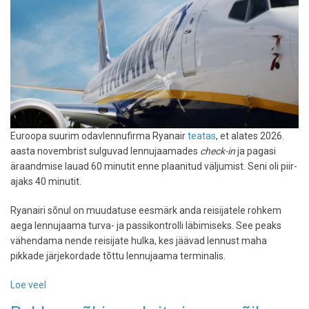
Euroopa suurim odavlennufirma Ryanair
teatas
, et alates 2026.
aasta novembrist sulguvad lennujaamades
check-in
ja pagasi
äraandmise lauad 60 minutit enne plaanitud väljumist. Seni oli piir-
ajaks 40 minutit.
Ryanairi sõnul on muudatuse eesmärk anda reisijatele rohkem
aega lennujaama turva- ja passikontrolli läbimiseks. See peaks
vähendama nende reisijate hulka, kes jäävad lennust maha
pikkade järjekordade tõttu lennujaama terminalis.
Loe veel
-
Ryanair