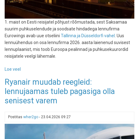
1. maist on Eesti reisijatel põhjust rõõmustada, sest Saksamaa
suurim puhkuselendude ja soodsate hindadega lennufirma
Eurowings avab uue otseliini
Tallinna ja Düsseldorfi vahel
. Uus
lennuühendus on osa lennufirma 2026. aasta laienenud suvisest
lennuplaanist, mis toob Euroopa pealinnad ja puhkusekuurordid
reisijatele veelgi lähemale.
Loe veel
-
Hea
Ryanair muudab reegleid:
uudis:
lennujaamas tuleb pagasiga olla
maist
alustab
senisest varem
Eurowings
otselendudega
Tallinnast
Postitas
wher2go
-
23.04.2026 09:27
Düsseldorfi