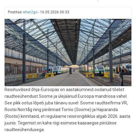
Postitas
wher2go
-
16.05.2026 00:33
Reisihuvilised õhja-Euroopas on aastakümneid oodanud tõelist
raudteeühendust Soome ja ülejäänud Euroopa mandriosa vahel.
See pikk ootus lõpeb juba tänavu suvel: Soome raudteefirma VR,
Rootsi Norrtåg ning piirilinnad Tornio (Soome) ja Haparanda
(Rootsi) kinnitasid, et regulaarne reisirongiliiklus algab 2026. aasta
juunis. Tegemist on kahe riigi esimese kaasaegse piiriülese
raudteeühendusega.