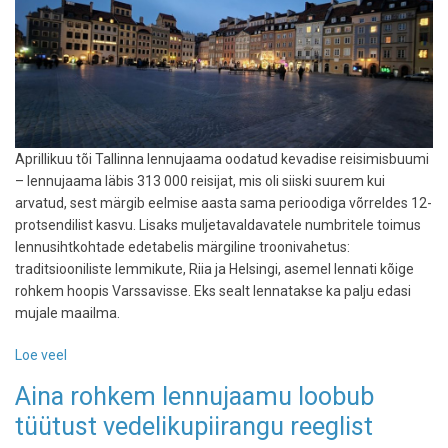
Aprillikuu tõi Tallinna lennujaama oodatud kevadise reisimisbuumi
– lennujaama läbis 313 000 reisijat, mis oli siiski suurem kui
arvatud, sest märgib eelmise aasta sama perioodiga võrreldes 12-
protsendilist kasvu. Lisaks muljetavaldavatele numbritele toimus
lennusihtkohtade edetabelis märgiline troonivahetus:
traditsiooniliste lemmikute, Riia ja Helsingi, asemel lennati kõige
rohkem hoopis Varssavisse. Eks sealt lennatakse ka palju edasi
mujale maailma.
Loe veel
-
Tallinna
Aina rohkem lennujaamu loobub
lennujaama
tüütust vedelikupiirangu reeglist
reisijate
arv