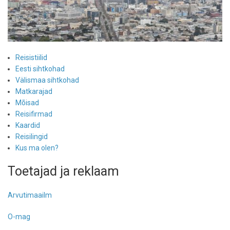
Reisistiilid
Eesti sihtkohad
Välismaa sihtkohad
Matkarajad
Mõisad
Reisifirmad
Kaardid
Reisilingid
Kus ma olen?
Toetajad ja reklaam
Arvutimaailm
O-mag