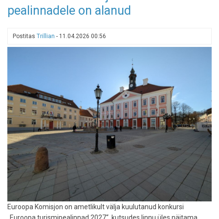
andmeleke:
pealinnadele on alanud
broneeringukoodid
võisid
lekkida
Postitas
Trillian
-
11.04.2026 00:56
Euroopa Komisjon on ametlikult välja kuulutanud konkursi
„Euroopa turismipealinnad 2027“, kutsudes linnu üles näitama