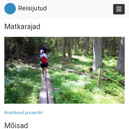
Liigu
Reisijutud
edasi
põhisisu
juurde
Matkarajad
Kirjeldused ja kaardid
Mõisad