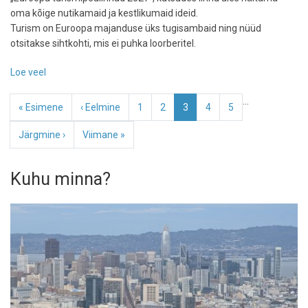
oma kõige nutikamaid ja kestlikumaid ideid.
Turism on Euroopa majanduse üks tugisambaid ning nüüd
otsitakse sihtkohti, mis ei puhka loorberitel.
Loe veel
-
Milline
Pagination
…
linn
Esimene
« Esimene
Eelmine
‹ Eelmine
Page
1
Page
2
Eesolev
3
Page
4
Page
5
on
leht
leht
leht
järgmine
Järgmine
Järgmine ›
Viimane
Viimane »
Euroopa
leht
leht
turismitäht?
Kuhu minna?
Suur
jaht
2027.
aasta
pealinnadele
on
alanud