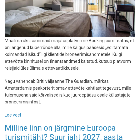
Maailma üks suurimaid majutusplatvorme Booking.com teatas, et
on langenud küberründe alla, mille käigus pääsesid „volitamata
kolmandad isikud“ ligi klientide broneerimisandmetele. Kuigi
ettevõtte kinnitusel on finantsandmed kaitstud, kutsub platvorm
reisijaid üles ülimale ettevaatlikkusele.
Nagu vahendab Briti väljaanne The Guardian, märkas
Amsterdamis peakorterit omav ettevõte kahtlast tegevust, mille
tulemusena said kõrvalised isikud juurdepääsu osale külastajate
broneerimisinfost.
Loe veel
-
Booking.com-
Milline linn on järgmine Euroopa
i
turismitäht? Suur jaht 2027. aasta
tabas