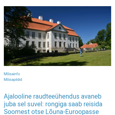
Mõisainfo
Mõisapildid
Ajalooline raudteeühendus avaneb
juba sel suvel: rongiga saab reisida
Soomest otse Lõuna-Euroopasse