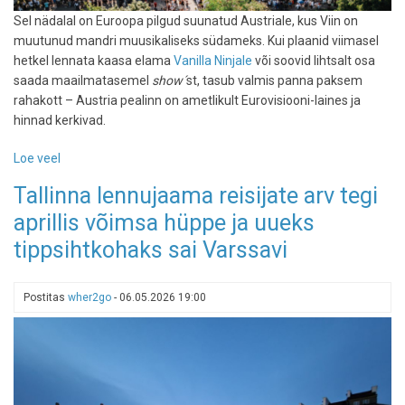
Sel nädalal on Euroopa pilgud suunatud Austriale, kus Viin on
muutunud mandri muusikaliseks südameks. Kui plaanid viimasel
hetkel lennata kaasa elama
Vanilla Ninjale
või soovid lihtsalt osa
saada maailmatasemel
show´
st, tasub valmis panna paksem
rahakott – Austria pealinn on ametlikult Eurovisiooni-laines ja
hinnad kerkivad.
Loe veel
-
Eurovisiooni-
Tallinna lennujaama reisijate arv tegi
palavik
aprillis võimsa hüppe ja uueks
Viinis:
hotellihinnad
tippsihtkohaks sai Varssavi
on
laes,
kuid
Postitas
wher2go
-
06.05.2026 19:00
melu
on
seda
väärt