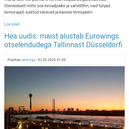
tõenäoliselt mitte soe kevadpäike ja vahvlilõhn, vaid tühjad
lennurajad, suletud väravad ja kaoses lennujaam.
Loe veel
-
Reisihoiatus:
Hea uudis: maist alustab Eurowings
Brüssel
otselendudega Tallinnast Düsseldorfi
valmistub
lennukaoseks,12.
mai
Postitas
wher2go
-
02.05.2026 01:09
streik
ähvardab
tühistada
sadu
lende