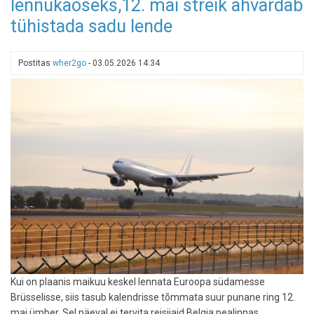
lennukaoseks,12. mai streik ähvardab
lennujaamu
loobub
tühistada sadu lende
tüütust
vedelikupiirangu
reeglist
Postitas
wher2go
-
03.05.2026 14:34
Kui on plaanis maikuu keskel lennata Euroopa südamesse
Brüsselisse, siis tasub kalendrisse tõmmata suur punane ring 12.
mai ümber. Sel päeval ei tervita reisijaid Belgia pealinnas