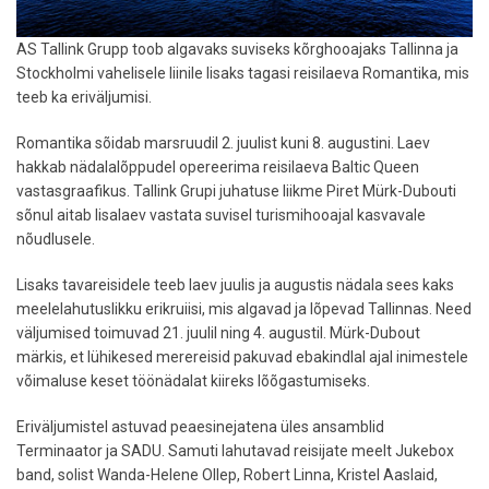
AS Tallink Grupp toob algavaks suviseks kõrghooajaks Tallinna ja
Stockholmi vahelisele liinile lisaks tagasi reisilaeva Romantika, mis
teeb ka eriväljumisi.
Romantika sõidab marsruudil 2. juulist kuni 8. augustini. Laev
hakkab nädalalõppudel opereerima reisilaeva Baltic Queen
vastasgraafikus. Tallink Grupi juhatuse liikme Piret Mürk-Dubouti
sõnul aitab lisalaev vastata suvisel turismihooajal kasvavale
nõudlusele.
Lisaks tavareisidele teeb laev juulis ja augustis nädala sees kaks
meelelahutuslikku erikruiisi, mis algavad ja lõpevad Tallinnas. Need
väljumised toimuvad 21. juulil ning 4. augustil. Mürk-Dubout
märkis, et lühikesed merereisid pakuvad ebakindlal ajal inimestele
võimaluse keset töönädalat kiireks lõõgastumiseks.
Eriväljumistel astuvad peaesinejatena üles ansamblid
Terminaator ja SADU. Samuti lahutavad reisijate meelt Jukebox
band, solist Wanda-Helene Ollep, Robert Linna, Kristel Aaslaid,