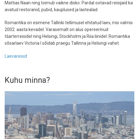
Mattias Naan ning toimub vaikne disko. Pardal ootavad reisijaid ka
avatud restoranid, pubid, kauplused ja lastealad.
Romantika on esimene Tallinki tellimusel ehitatud laev, mis valmis
2002. aasta kevadel. Varasemalt on alus opereerinud
tšarterreisidel ning Helsingi, Stockholmi ja Riia liinidel. Romantika
sõsarlaev Victoria I sõidab praegu Tallinna ja Helsingi vahet.
Laevareisid
Kuhu minna?