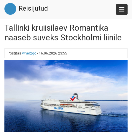
Liigu
Reisijutud
edasi
põhisisu
juurde
Tallinki kruiisilaev Romantika
naaseb suveks Stockholmi liinile
Postitas
wher2go
-
16.06.2026 23:55