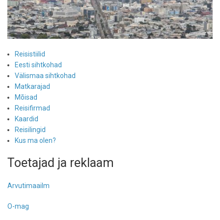
Reisistiilid
Eesti sihtkohad
Välismaa sihtkohad
Matkarajad
Mõisad
Reisifirmad
Kaardid
Reisilingid
Kus ma olen?
Toetajad ja reklaam
Arvutimaailm
O-mag