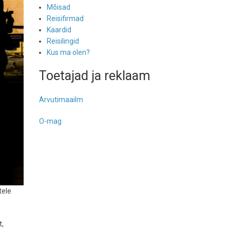
Mõisad
Reisifirmad
Kaardid
Reisilingid
Kus ma olen?
Toetajad ja reklaam
Arvutimaailm
O-mag
tele
t,