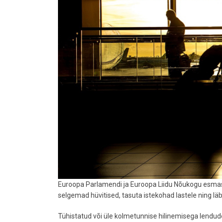
Euroopa Parlamendi ja Euroopa Liidu Nõukogu esm
selgemad hüvitised, tasuta istekohad lastele ning lä
Tühistatud või üle kolmetunnise hilinemisega lendu