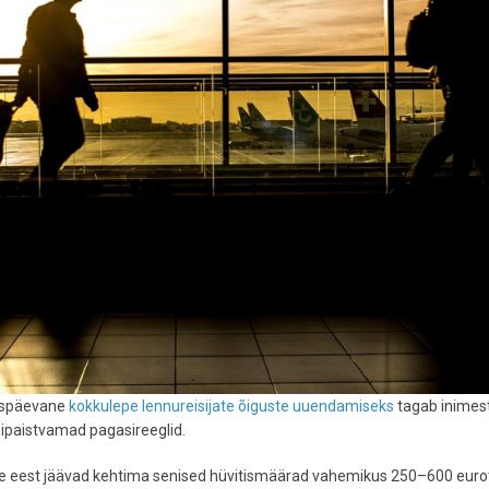
aspäevane
kokkulepe lennureisijate õiguste uuendamiseks
tagab inimes
bipaistvamad pagasireeglid.
de eest jäävad kehtima senised hüvitismäärad vahemikus 250–600 euro