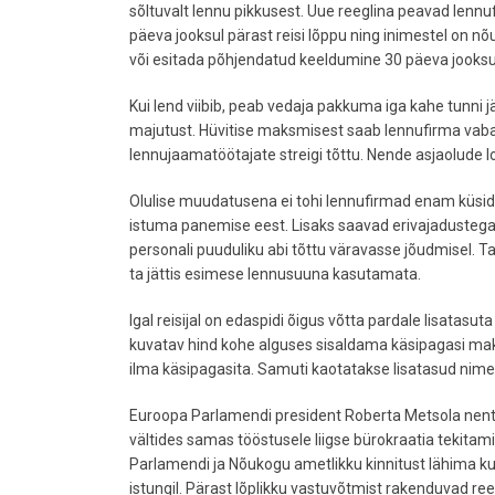
sõltuvalt lennu pikkusest. Uue reeglina peavad lennuf
päeva jooksul pärast reisi lõppu ning inimestel on 
või esitada põhjendatud keeldumine 30 päeva jooksu
Kui lend viibib, peab vedaja pakkuma iga kahe tunni 
majutust. Hüvitise maksmisest saab lennufirma vaban
lennujaamatöötajate streigi tõttu. Nende asjaolude lo
Olulise muudatusena ei tohi lennufirmad enam küsida 
istuma panemise eest. Lisaks saavad erivajadustega 
personali puuduliku abi tõttu väravasse jõudmisel. Tag
ta jättis esimese lennusuuna kasutamata.
Igal reisijal on edaspidi õigus võtta pardale lisatasuta
kuvatav hind kohe alguses sisaldama käsipagasi maks
ilma käsipagasita. Samuti kaotatakse lisatasud nime
Euroopa Parlamendi president Roberta Metsola nentis
vältides samas tööstusele liigse bürokraatia tekitami
Parlamendi ja Nõukogu ametlikku kinnitust lähima kuu
istungil. Pärast lõplikku vastuvõtmist rakenduvad r