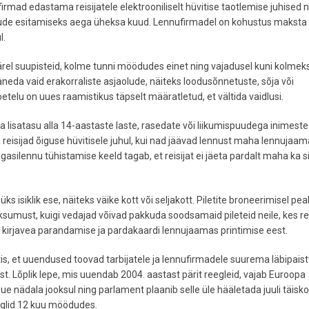
irmad edastama reisijatele elektrooniliselt hüvitise taotlemise juhised n
nõude esitamiseks aega üheksa kuud. Lennufirmadel on kohustus maksta 
l.
järel suupisteid, kolme tunni möödudes einet ning vajadusel kuni kolmek
eda vaid erakorraliste asjaolude, näiteks loodusõnnetuste, sõja või
etelu on uues raamistikus täpselt määratletud, et vältida vaidlusi.
lisatasu alla 14-aastaste laste, rasedate või liikumispuudega inimeste
reisijad õiguse hüvitisele juhul, kui nad jäävad lennust maha lennujaam
asilennu tühistamise keeld tagab, et reisijat ei jäeta pardalt maha ka sii
 üks isiklik ese, näiteks väike kott või seljakott. Piletite broneerimisel pe
umust, kuigi vedajad võivad pakkuda soodsamaid pileteid neile, kes re
 kirjavea parandamise ja pardakaardi lennujaamas printimise eest.
, et uuendused toovad tarbijatele ja lennufirmadele suurema läbipaist
st. Lõplik lepe, mis uuendab 2004. aastast pärit reegleid, vajab Euroopa
e nädala jooksul ning parlament plaanib selle üle hääletada juuli täisk
eeglid 12 kuu möödudes.