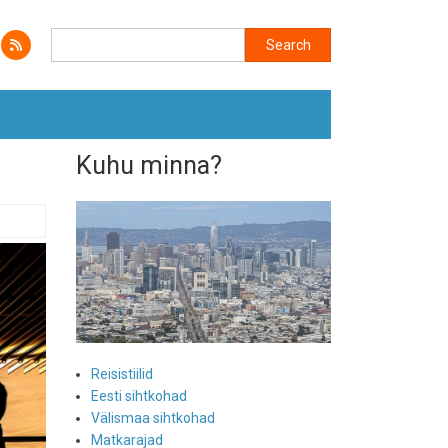
Search
Search
Kuhu minna?
Reisistiilid
Eesti sihtkohad
Välismaa sihtkohad
Matkarajad