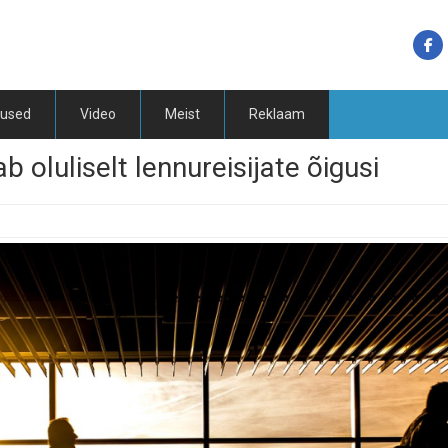
tused
Video
Meist
Reklaam
 oluliselt lennureisijate õigusi