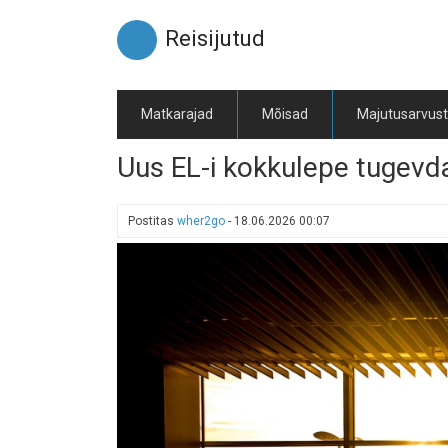
Liigu
edasi
Reisijutud
põhisisu
juurde
Matkarajad
Mõisad
Majutusarvus
Uus EL-i kokkulepe tugevdab
Postitas
wher2go
-
18.06.2026 00:07