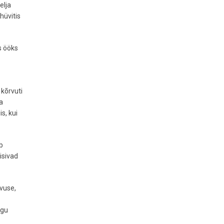
elja
hüvitis
s ööks
 kõrvuti
a
s, kui
ab
isivad
vuse,
ogu