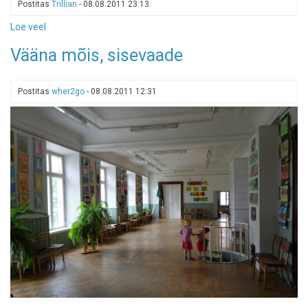
Postitas
Trillian
-
08.08.2011 23:13
Loe veel
-
Glehni
Vääna mõis, sisevaade
Nõmme
tähetorn
Postitas
wher2go
-
08.08.2011 12:31