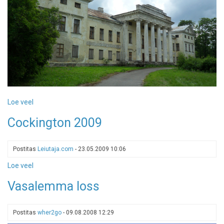
Loe veel
-
Riisipere
Cockington 2009
mõis
Postitas
Leiutaja.com
-
23.05.2009 10:06
Loe veel
-
Cockington
Vasalemma loss
2009
Postitas
wher2go
-
09.08.2008 12:29