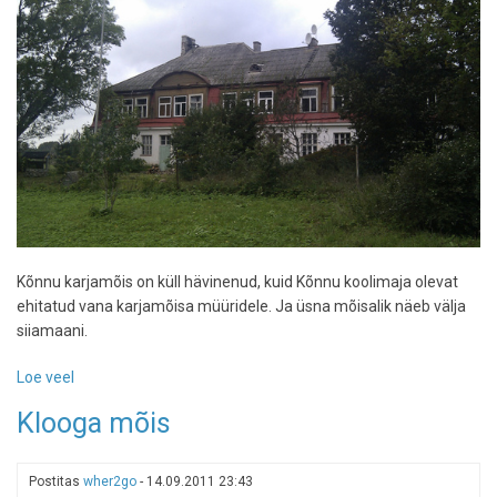
Kõnnu karjamõis on küll hävinenud, kuid Kõnnu koolimaja olevat
ehitatud vana karjamõisa müüridele. Ja üsna mõisalik näeb välja
siiamaani.
Loe veel
-
Kõnnu
Klooga mõis
karjamõis
(koolimaja)
Postitas
wher2go
-
14.09.2011 23:43