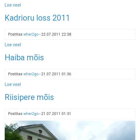
Loe veel
-
Vääna
Kadrioru loss 2011
mõis,
sisevaade
Postitas
wher2go
-
22.07.2011 22:38
Loe veel
-
Kadrioru
Haiba mõis
loss
2011
Postitas
wher2go
-
21.07.2011 01:36
Loe veel
-
Haiba
Riisipere mõis
mõis
Postitas
wher2go
-
21.07.2011 01:31