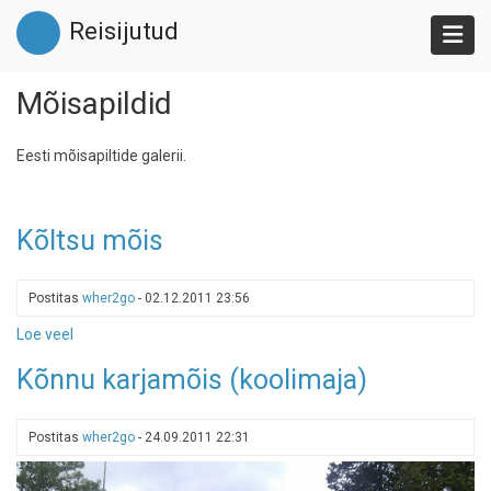
Liigu
Reisijutud
edasi
põhisisu
juurde
Mõisapildid
Eesti mõisapiltide galerii.
Kõltsu mõis
Postitas
wher2go
-
02.12.2011 23:56
Loe veel
-
Kõltsu
Kõnnu karjamõis (koolimaja)
mõis
Postitas
wher2go
-
24.09.2011 22:31