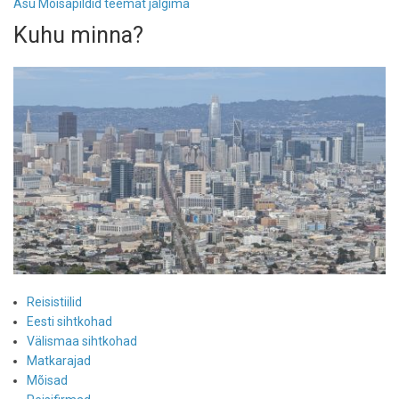
Asu Mõisapildid teemat jälgima
Kuhu minna?
Reisistiilid
Eesti sihtkohad
Välismaa sihtkohad
Matkarajad
Mõisad