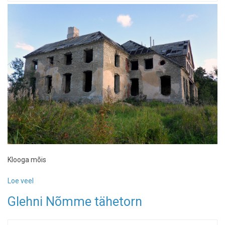
Klooga mõis
Loe veel
-
Klooga
Glehni Nõmme tähetorn
mõis