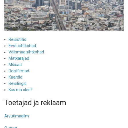
Reisistiilid
Eesti sihtkohad
Välismaa sihtkohad
Matkarajad
Mõisad
Reisifirmad
Kaardid
Reisilingid
Kus ma olen?
Toetajad ja reklaam
Arvutimaailm