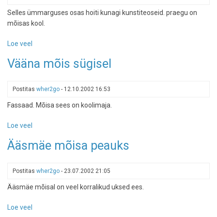
Selles ümmarguses osas hoiti kunagi kunstiteoseid. praegu on
mõisas kool.
Loe veel
-
Vääna
Vääna mõis sügisel
mõisa
kunstisaal
Postitas
wher2go
-
12.10.2002 16:53
Fassaad. Mõisa sees on koolimaja.
Loe veel
-
Vääna
Ääsmäe mõisa peauks
mõis
sügisel
Postitas
wher2go
-
23.07.2002 21:05
Ääsmäe mõisal on veel korralikud uksed ees.
Loe veel
-