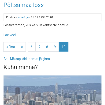
Ääsmäe
Põltsamaa loss
mõisa
peauks
Postitas
wher2go
-
03.01.1998 20:01
Lossivaremed, kus ka hulk kontserte peetud.
Loe veel
-
Põltsamaa
Pagination
…
loss
Esimene
« First
Eelmine
‹‹
Page
6
Page
7
Page
8
Page
9
Eesolev
10
leht
leht
leht
Asu Mõisapildid teemat jälgima
Kuhu minna?