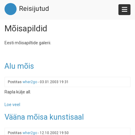
Liigu
Reisijutud
edasi
põhisisu
juurde
Mõisapildid
Eesti mõisapiltide galerii.
Alu mõis
Postitas
wher2go
-
03.01.2003 19:31
Rapla külje all.
Loe veel
-
Alu
Vääna mõisa kunstisaal
mõis
Postitas
wher2go
-
12.10.2002 19:50