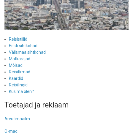
Reisistiilid
Eesti sihtkohad
Välismaa sihtkohad
Matkarajad
Mõisad
Reisifirmad
Kaardid
Reisilingid
Kus ma olen?
Toetajad ja reklaam
Arvutimaailm
O-mag