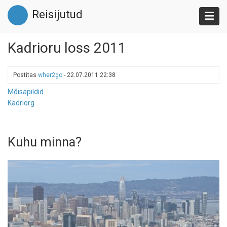
Liigu
Reisijutud
edasi
põhisisu
juurde
Kadrioru loss 2011
Postitas
wher2go
-
22.07.2011 22:38
Mõisapildid
Kadriorg
Kuhu minna?