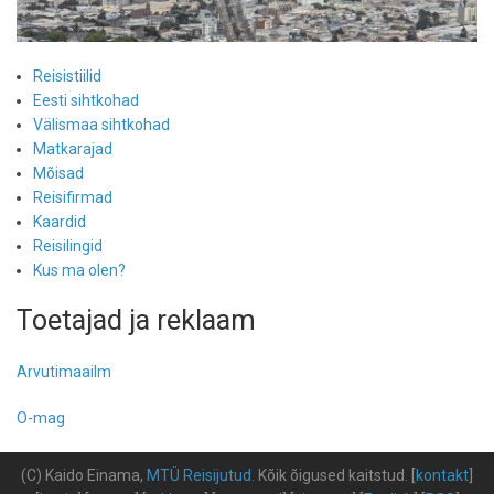
Reisistiilid
Eesti sihtkohad
Välismaa sihtkohad
Matkarajad
Mõisad
Reisifirmad
Kaardid
Reisilingid
Kus ma olen?
Toetajad ja reklaam
Arvutimaailm
O-mag
(C) Kaido Einama,
MTÜ Reisijutud
.
Kõik õigused kaitstud
.
[
kontakt
]