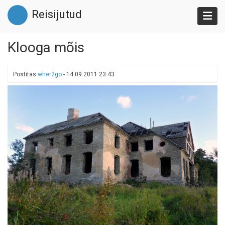
Liigu
Reisijutud
edasi
põhisisu
juurde
Klooga mõis
Postitas
wher2go
-
14.09.2011 23:43