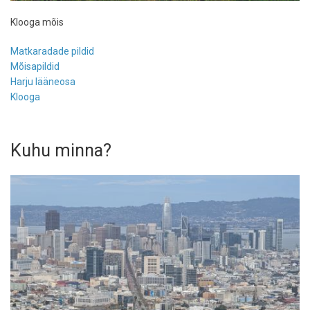
Klooga mõis
Matkaradade pildid
Mõisapildid
Harju lääneosa
Klooga
Kuhu minna?